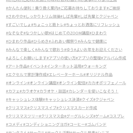
#かんたん便利！乗り換え案内
#ご応募お待ちしております
#ご挨拶
#さわやか
#しっかりトリム体操
#しば先輩
#しば先輩とクジャペン
#すごいでしょ
#ちょこっと筋トレ
#ちょっとお洒落にリフレッシュ
#なぞなぞ
#なつかしい歌
#はじめてのZOOM講座
#ひまわり
#ひまわり作品
#ひらめき
#ふれあい館祭り
#みんなで健康に
#みんなで楽しく
#みんなで歌おう
#ゆう
#よいお年をお迎えください
#よろしくお願いします
#アプリの使い方
#アプリの整理
#アルバム作成
#アート作品
#イベント
#インターネット活用
#ウォーキング
#エクセルで家計簿作成
#エレベーターホール
#オリジナル作品
#オンライン
#オンライン講座
#オンライン配信
#カカオポリフェノール
#カフェ
#カラオケ
#カラオケ・談話
#カレンダーを使いこなそう！
#キャッシュレス体験
#キャッシュレス決済
#クイズ
#クジャペン
#クリスマス
#クリスマスイブ
#クリスマスカード作成
#クリスマスツリー
#クリスマス会
#グーグルレンズ
#ゲーム
#コスプレ
#コメディ
#コンディショニングヨガ
#コーヒー
#ゴムバンド
#サンタさん
#サークル
#サークル活動
#サークル発表
#シニア