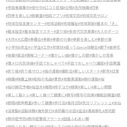
#参加者募集中
#受付中
#口コミ投稿
#合唱
#名作映画
#四季
#四季を楽しむ
#囲碁室
#地図アプリ
#地域交流
#地域交流サロン
#地域包括支援センター
#地域活動
#地域福祉
#地域貢献
#基本の「き」
#基本設定
#基本設定マスター
#塗り絵
#多世代交流事業
#大人のダーツ
#大作
#大広間
#奉優会
#季節
#季節の行事
#季節を楽しむ
#季節行事
#小学校6年生
#小学生
#工作
#年賀状
#座ってdance体験会
#廊下
#彼岸花
#後輩
#復活
#情報コーナー
#懐かしい曲
#懐かしの歌
#懐かしの音楽
#懐メロ元気体操
#手話でおしゃべり
#手話でおしゃべり講座
#手話教室
#折り紙
#折り紙サロン
#指の運動
#撮影会
#新しいスタート
#新年
#日常
#映画
#映画上映
#昭和の名曲
#景色
#有酸素運動
#朝の運動
#桜
#桜の開花予報
#桜並木
#梅雨
#椅子ヨガ
#検索
#楽しい
#楽しい時間
#楽しく脳トレ
#楽しく食べて健康に
#模写
#模写の効果
#機能訓練室
#歌
#歌唱
#歌声教室
#歩いて健康
#歩行法
#毎月2回
#気分リフレッシュ
#水仙
#活発脳
#活脳体験
#海外旅行
#消防署のお話
#温活
#満員御礼
#炭坑節
#熱中症予防
#熱中症警戒アラート
#田道ふれあい館
#田道ふれあい館まつり
#田道シネマ
#申込受付中
#画像編集
#癒し