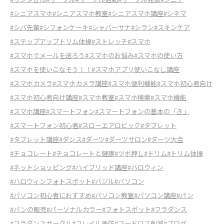
#シニアスマホ
#シニアスマホ教室
#シニアスマホ講座
#シネマ
#シバ先輩
#シフォンケーキ
#シャバーサナ
#シラン
#スキンケア
#ステップアップトリム体操
#ストレッチ
#スマホ
#スマホでメールを送ろう
#スマホのお悩み
#スマホの使い方
#スマホを使いこなそう！！
#スマホアプリ使いこなし講座
#スマホカメラ
#スマホカメラ講座
#スマホ便利機能
#スマホ初心者向け
#スマホ初心者向け講座
#スマホ教室
#スマホ検索
#スマホ機能
#スマホ講座
#スマートフォン
#スマートフォンの基本の「き」
#スマートフォン初心者
#スローエアロビック
#タブレット
#タブレット講座
#ダンス
#ダーツ
#ダーツサロン
#ダーツ大会
#チョコレート
#チョコレートと健康
#ツボ押し
#トリム
#トリム体操
#ネットショッピング
#ハイブリッド講座
#ハロウィン
#ハロウィンフォトスポット
#バジル
#パソコン
#パソコン初心者におすすめ
#パソコン教室
#パソコン講座
#パン
#パンの販売
#パーソナルカラー
#フォトスポット
#フラダンス
#フラダンスサークル
#フレイル予防
#フードロス削減
#ブログ