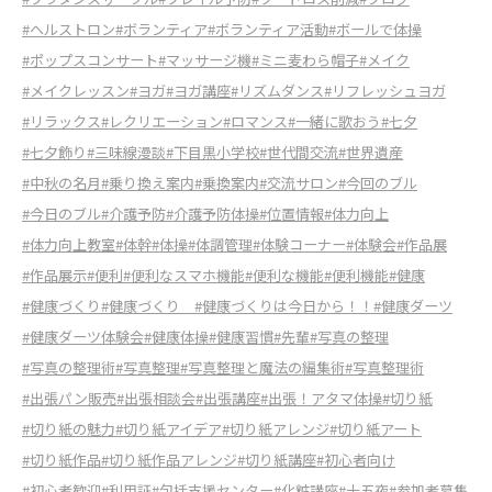
#ヘルストロン
#ボランティア
#ボランティア活動
#ボールで体操
#ポップスコンサート
#マッサージ機
#ミニ麦わら帽子
#メイク
#メイクレッスン
#ヨガ
#ヨガ講座
#リズムダンス
#リフレッシュヨガ
#リラックス
#レクリエーション
#ロマンス
#一緒に歌おう
#七夕
#七夕飾り
#三味線漫談
#下目黒小学校
#世代間交流
#世界遺産
#中秋の名月
#乗り換え案内
#乗換案内
#交流サロン
#今回のブル
#今日のブル
#介護予防
#介護予防体操
#位置情報
#体力向上
#体力向上教室
#体幹
#体操
#体調管理
#体験コーナー
#体験会
#作品展
#作品展示
#便利
#便利なスマホ機能
#便利な機能
#便利機能
#健康
#健康づくり
#健康づくり
#健康づくりは今日から！！
#健康ダーツ
#健康ダーツ体験会
#健康体操
#健康習慣
#先輩
#写真の整理
#写真の整理術
#写真整理
#写真整理と魔法の編集術
#写真整理術
#出張パン販売
#出張相談会
#出張講座
#出張！アタマ体操
#切り紙
#切り紙の魅力
#切り紙アイデア
#切り紙アレンジ
#切り紙アート
#切り紙作品
#切り紙作品アレンジ
#切り紙講座
#初心者向け
#初心者歓迎
#利用証
#包括支援センター
#化粧講座
#十五夜
#参加者募集