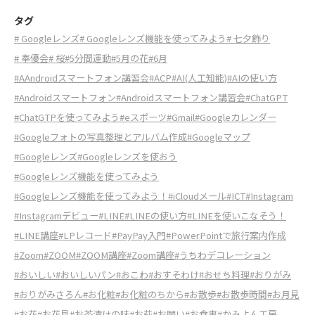
タグ
# Googleレンズ
# Googleレンズ機能を使ってみよう
# 七夕飾り
# 奉優会
# 桜
#5分間運動
#5月の花
#6月
#AAndroidスマートフォン講習会
#ACP
#AI(人工知能)
#AIの使い方
#Androidスマートフォン
#Androidスマートフォン講習会
#ChatGPT
#ChatGTPを使ってみよう
#eスポーツ
#Gmail
#Googleカレンダー
#Googleフォトの写真整理とアルバム作成
#Googleマップ
#Googleレンズ
#Googleレンズを使おう
#Googleレンズ機能を使ってみよう
#Googleレンズ機能を使ってみよう！
#iCloudメール
#ICT
#Instagram
#Instagramデビュー
#LINE
#LINEの使い方
#LINEを使いこなそう！
#LINE講座
#LPレコード
#PayPay入門
#PowerPointで旅行案内作成
#Zoom
#ZOOM
#ZOOM講座
#Zoom講座
#うちわデコレーション
#おいしい
#おいしいパン
#おこわ
#おすそわけ
#おせち料理
#おりがみ
#おりがみさろん
#お化粧
#お化粧のちから
#お散歩
#お散歩時間
#お月見
#お花
#お花見
#お茶漬けの味
#お萩
#お願い
#お食事
#かみよん工房