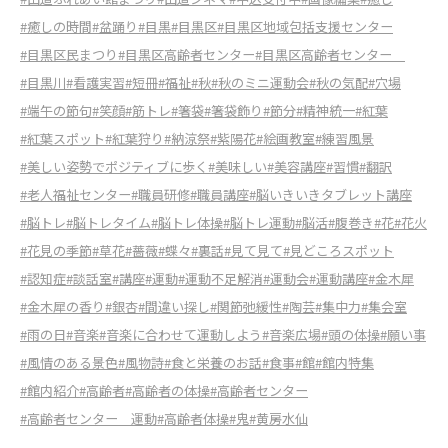
#癒しの時間
#盆踊り
#目黒
#目黒区
#目黒区地域包括支援センター
#目黒区民まつり
#目黒区高齢者センター
#目黒区高齢者センター
#目黒川
#看護実習
#短冊
#福祉
#秋
#秋のミニ運動会
#秋の気配
#穴場
#端午の節句
#笑顔
#筋トレ
#箸袋
#箸袋飾り
#節分
#精神統一
#紅葉
#紅葉スポット
#紅葉狩り
#納涼祭
#紫陽花
#絵画教室
#練習風景
#美しい姿勢でポジティブに歩く
#美味しい
#美容講座
#習慣
#翻訳
#老人福祉センター
#職員研修
#職員講座
#脳いきいきタブレット講座
#脳トレ
#脳トレタイム
#脳トレ体操
#脳トレ運動
#脳活
#腹巻き
#花
#花火
#花見の季節
#草花
#薔薇
#蝶々
#裏話
#見て見て
#見どころスポット
#認知症
#談話室
#講座
#運動
#運動不足解消
#運動会
#運動講座
#金木犀
#金木犀の香り
#銀杏
#間違い探し
#関節弛緩性
#陶芸
#集中力
#集会室
#雨の日
#音楽
#音楽に合わせて運動しよう
#音楽広場
#頭の体操
#願い事
#風情のある景色
#風物詩
#食と栄養のお話
#食事
#館
#館内特集
#館内紹介
#高齢者
#高齢者の体操
#高齢者センター
#高齢者センター 運動
#高齢者体操
#鬼
#黄房水仙