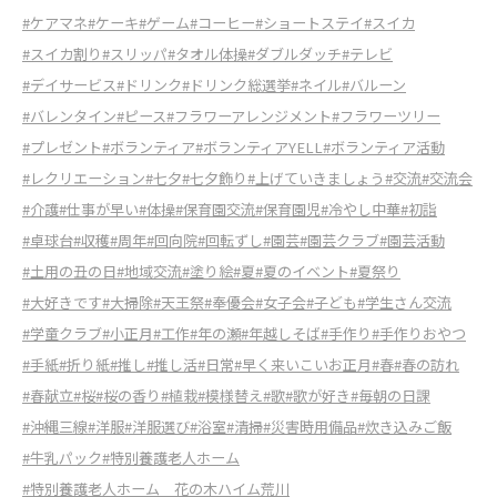
#ケアマネ
#ケーキ
#ゲーム
#コーヒー
#ショートステイ
#スイカ
#スイカ割り
#スリッパ
#タオル体操
#ダブルダッチ
#テレビ
#デイサービス
#ドリンク
#ドリンク総選挙
#ネイル
#バルーン
#バレンタイン
#ピース
#フラワーアレンジメント
#フラワーツリー
#プレゼント
#ボランティア
#ボランティアYELL
#ボランティア活動
#レクリエーション
#七夕
#七夕飾り
#上げていきましょう
#交流
#交流会
#介護
#仕事が早い
#体操
#保育園交流
#保育園児
#冷やし中華
#初詣
#卓球台
#収穫
#周年
#回向院
#回転ずし
#園芸
#園芸クラブ
#園芸活動
#土用の丑の日
#地域交流
#塗り絵
#夏
#夏のイベント
#夏祭り
#大好きです
#大掃除
#天王祭
#奉優会
#女子会
#子ども
#学生さん交流
#学童クラブ
#小正月
#工作
#年の瀬
#年越しそば
#手作り
#手作りおやつ
#手紙
#折り紙
#推し
#推し活
#日常
#早く来いこいお正月
#春
#春の訪れ
#春献立
#桜
#桜の香り
#植栽
#模様替え
#歌
#歌が好き
#毎朝の日課
#沖縄三線
#洋服
#洋服選び
#浴室
#清掃
#災害時用備品
#炊き込みご飯
#牛乳パック
#特別養護老人ホーム
#特別養護老人ホーム 花の木ハイム荒川