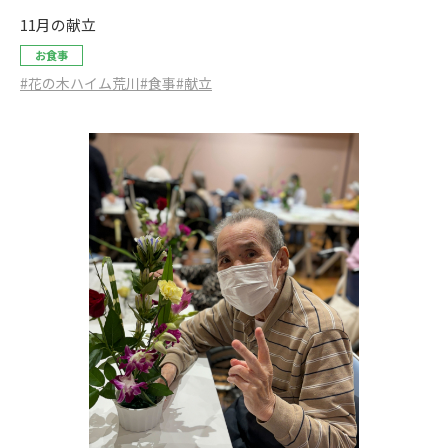
11月の献立
お食事
#花の木ハイム荒川
#食事
#献立