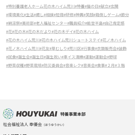
#特別養護老人ホーム花の木ハイム荒川
#特養
#猫の日
#献立
#玄関
#環境美化
#生活
#癒し
#相撲
#短冊
#研修
#神輿
#笑顔
#箱倒しゲーム
#節分
#納涼祭
#美術部
#老人福祉センター
#職員紹介
#能登半島
#自己肯定感
#花
#花の木
#花の木だより
#花の木デイ
#花の木ハイム
#花の木ハイム荒川
#花の木ハイム荒川ショートステイ
#花ノ木ハイム
#花ノ木ハイム荒川
#花友
#草むしり
#荒川区
#行事食
#衣類販売会
#装飾
#試食
#誕生会
#誕生日
#誕生祝い
#車イス清掃
#運動
#運動会
#野球
#野菜収穫
#野菜栽培
#防災委員会
#音楽レク
#音楽会
#食事
#２月
#３階
特養事業本部
社会福祉法人 奉優会
（ほうゆうかい）