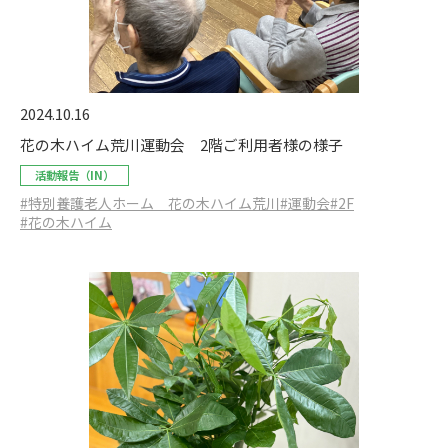
2024.10.16
花の木ハイム荒川運動会 2階ご利用者様の様子
活動報告（IN）
#特別養護老人ホーム 花の木ハイム荒川
#運動会
#2F
#花の木ハイム