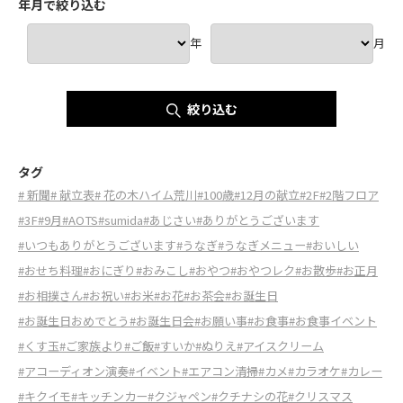
年月で絞り込む
年
月
絞り込む
タグ
# 新聞
# 献立表
# 花の木ハイム荒川
#100歳
#12月の献立
#2F
#2階フロア
#3F
#9月
#AOTS
#sumida
#あじさい
#ありがとうございます
#いつもありがとうございます
#うなぎ
#うなぎメニュー
#おいしい
#おせち料理
#おにぎり
#おみこし
#おやつ
#おやつレク
#お散歩
#お正月
#お相撲さん
#お祝い
#お米
#お花
#お茶会
#お誕生日
#お誕生日おめでとう
#お誕生日会
#お願い事
#お食事
#お食事イベント
#くす玉
#ご家族より
#ご飯
#すいか
#ぬりえ
#アイスクリーム
#アコーディオン演奏
#イベント
#エアコン清掃
#カメ
#カラオケ
#カレー
#キクイモ
#キッチンカー
#クジャペン
#クチナシの花
#クリスマス