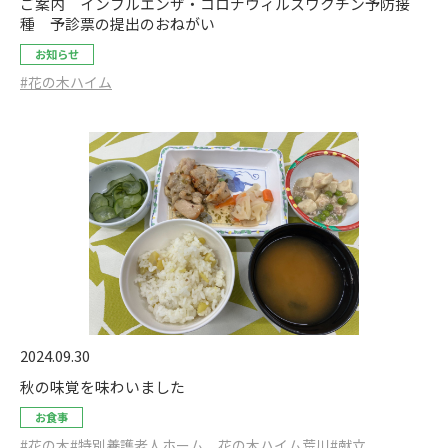
ご案内 インフルエンザ・コロナウィルスワクチン予防接
種 予診票の提出のおねがい
お知らせ
#花の木ハイム
2024.09.30
秋の味覚を味わいました
お食事
#花の木
#特別養護老人ホーム 花の木ハイム荒川
#献立