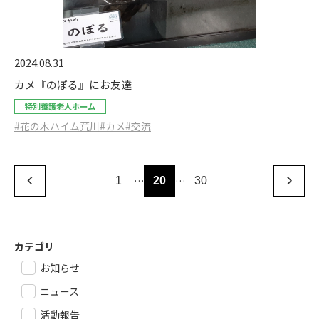
2024.08.31
カメ『のぼる』にお友達
特別養護老人ホーム
#花の木ハイム荒川
#カメ
#交流
…
…
1
20
30
カテゴリ
お知らせ
ニュース
活動報告