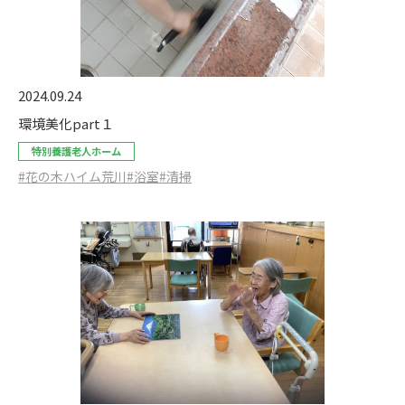
2024.09.24
環境美化part１
特別養護老人ホーム
#花の木ハイム荒川
#浴室
#清掃