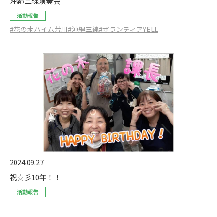
沖縄三線演奏会
活動報告
#花の木ハイム荒川
#沖縄三線
#ボランティアYELL
2024.09.27
祝☆彡10年！！
活動報告