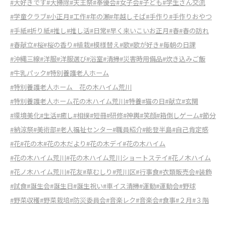
#大好きです
#大掃除
#天王祭
#奉優会
#女子会
#子ども
#学生さん交流
#学童クラブ
#小正月
#工作
#年の瀬
#年越しそば
#手作り
#手作りおやつ
#手紙
#折り紙
#推し
#推し活
#日常
#早く来いこいお正月
#春
#春の訪れ
#春献立
#桜
#桜の香り
#植栽
#模様替え
#歌
#歌が好き
#毎朝の日課
#沖縄三線
#洋服
#洋服選び
#浴室
#清掃
#災害時用備品
#炊き込みご飯
#牛乳パック
#特別養護老人ホーム
#特別養護老人ホーム 花の木ハイム荒川
#特別養護老人ホーム花の木ハイム荒川
#特養
#猫の日
#献立
#玄関
#環境美化
#生活
#癒し
#相撲
#短冊
#研修
#神輿
#笑顔
#箱倒しゲーム
#節分
#納涼祭
#美術部
#老人福祉センター
#職員紹介
#能登半島
#自己肯定感
#花
#花の木
#花の木だより
#花の木デイ
#花の木ハイム
#花の木ハイム荒川
#花の木ハイム荒川ショートステイ
#花ノ木ハイム
#花ノ木ハイム荒川
#花友
#草むしり
#荒川区
#行事食
#衣類販売会
#装飾
#試食
#誕生会
#誕生日
#誕生祝い
#車イス清掃
#運動
#運動会
#野球
#野菜収穫
#野菜栽培
#防災委員会
#音楽レク
#音楽会
#食事
#２月
#３階