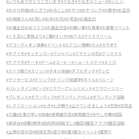
#いつもありがとうございます
#うなぎ
#うなぎメニュー
#おいしい
#おせち料理
#おにぎり
#おみこし
#おやつ
#おやつレク
#お散歩
#お正月
#お相撲さん
#お祝い
#お米
#お花
#お茶会
#お誕生日
#お誕生日おめでとう
#お誕生日会
#お願い事
#お食事
#お食事イベント
#くす玉
#ご家族より
#ご飯
#すいか
#ぬりえ
#アイスクリーム
#アコーディオン演奏
#イベント
#エアコン清掃
#カメ
#カラオケ
#キクイモ
#キッチンカー
#クジャペン
#クチナシの花
#クリスマス
#ケアマネ
#ケーキ
#ゲーム
#コーヒー
#ショートステイ
#スイカ
#スイカ割り
#スリッパ
#タオル体操
#ダブルダッチ
#テレビ
#デイサービス
#ドリンク
#ドリンク総選挙
#ネイル
#バルーン
#バレンタイン
#ピース
#フラワーアレンジメント
#フラワーツリー
#プレゼント
#ボランティア
#ボランティアYELL
#ボランティア活動
#レクリエーション
#七夕
#七夕飾り
#上げていきましょう
#交流
#交流会
#介護
#仕事が早い
#体操
#保育園交流
#保育園児
#冷やし中華
#初詣
#卓球台
#収穫
#周年
#回向院
#回転ずし
#園芸
#園芸クラブ
#園芸活動
#土用の丑の日
#地域交流
#塗り絵
#夏
#夏のイベント
#夏祭り