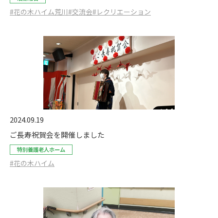
#花の木ハイム荒川
#交流会
#レクリエーション
2024.09.19
ご長寿祝賀会を開催しました
特別養護老人ホーム
#花の木ハイム