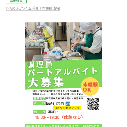
活動報告
#花の木ハイム荒川
#玄関
#清掃