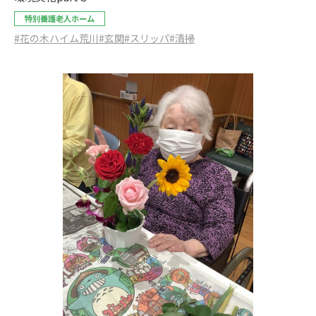
特別養護老人ホーム
#花の木ハイム荒川
#玄関
#スリッパ
#清掃