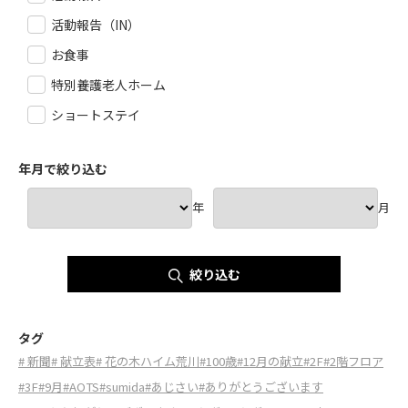
活動報告（IN）
お食事
特別養護老人ホーム
ショートステイ
年月で絞り込む
年
月
絞り込む
タグ
# 新聞
# 献立表
# 花の木ハイム荒川
#100歳
#12月の献立
#2F
#2階フロア
#3F
#9月
#AOTS
#sumida
#あじさい
#ありがとうございます