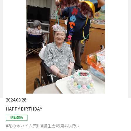
2024.09.28
HAPPY BIRTHDAY
活動報告
#花の木ハイム荒川
#誕生会
#9月
#お祝い