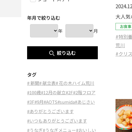
2024.12
大人気
年月で絞り込む
お食事
年
月
#特別
荒川
絞り込む
#クリ
タグ
# 新聞
# 献立表
# 花の木ハイム荒川
#100歳
#12月の献立
#2F
#2階フロア
#3F
#9月
#AOTS
#sumida
#あじさい
#ありがとうございます
#いつもありがとうございます
#うなぎ
#うなぎメニュー
#おいしい