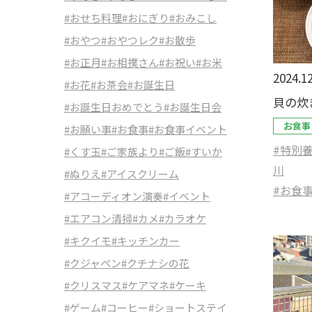
#おせち料理
#おにぎり
#おみこし
#おやつ
#おやつレク
#お散歩
#お正月
#お相撲さん
#お祝い
#お米
2024.12
#お花
#お茶会
#お誕生日
貝の炊
#お誕生日おめでとう
#お誕生日会
お食事
#お願い事
#お食事
#お食事イベント
#特別
#くす玉
#ご家族より
#ご飯
#すいか
川
#ぬりえ
#アイスクリーム
#お食
#アコーディオン演奏
#イベント
#エアコン清掃
#カメ
#カラオケ
#キクイモ
#キッチンカー
#クジャペン
#クチナシの花
#クリスマス
#ケアマネ
#ケーキ
#ゲーム
#コーヒー
#ショートステイ