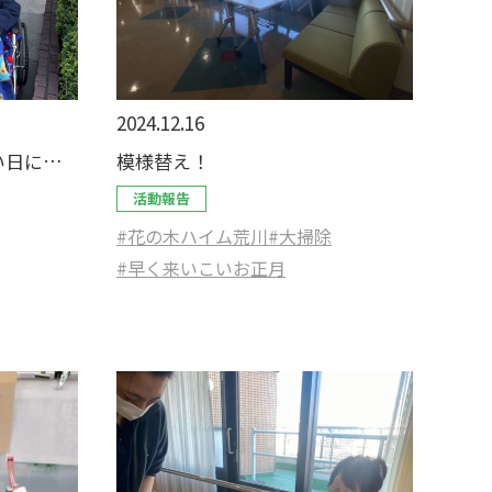
2024.12.16
い日に…
模様替え！
活動報告
#花の木ハイム荒川
#大掃除
#早く来いこいお正月