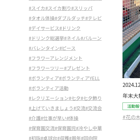
#スイカ
#スイカ割り
#スリッパ
#タオル体操
#ダブルダッチ
#テレビ
#デイサービス
#ドリンク
#ドリンク総選挙
#ネイル
#バルーン
#バレンタイン
#ピース
#フラワーアレンジメント
#フラワーツリー
#プレゼント
#ボランティア
#ボランティアYELL
2024.12
#ボランティア活動
年末大
#レクリエーション
#七夕
#七夕飾り
活動報
#上げていきましょう
#交流
#交流会
#花の
#介護
#仕事が早い
#体操
#保育園交流
#保育園児
#冷やし中華
#初詣
#卓球台
#収穫
#周年
#回向院