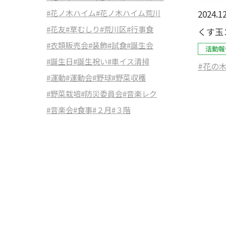
2024.12
#花ノ木ハイム
#花ノ木ハイム荒川
#花友
#草むしり
#荒川区
#行事食
くす玉
#衣類販売会
#装飾
#試食
#誕生会
活動報
#誕生日
#誕生祝い
#車イス清掃
#花の
#運動
#運動会
#野球
#野菜収穫
#野菜栽培
#防災委員会
#音楽レク
#音楽会
#食事
#２月
#３階