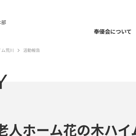
本部
奉優会について
イム荒川
活動報告
Y
老人ホーム花の木ハイ