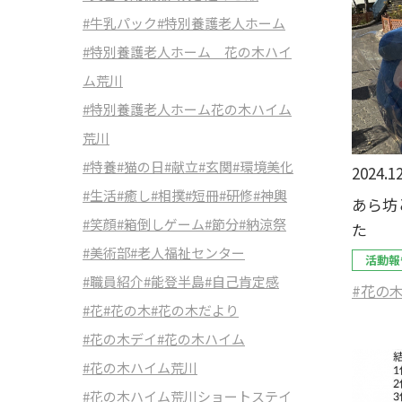
#牛乳パック
#特別養護老人ホーム
#特別養護老人ホーム 花の木ハイ
ム荒川
#特別養護老人ホーム花の木ハイム
荒川
#特養
#猫の日
#献立
#玄関
#環境美化
2024.12
#生活
#癒し
#相撲
#短冊
#研修
#神輿
あら坊
#笑顔
#箱倒しゲーム
#節分
#納涼祭
た
#美術部
#老人福祉センター
活動報
#職員紹介
#能登半島
#自己肯定感
#花の
#花
#花の木
#花の木だより
#花の木デイ
#花の木ハイム
#花の木ハイム荒川
#花の木ハイム荒川ショートステイ