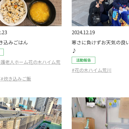
.23
2024.12.19
き込みごはん
寒さに負けずお天気の良
♪
活動報告
養護老人ホーム花の木ハイム荒
#花の木ハイム荒川
事
#炊き込みご飯