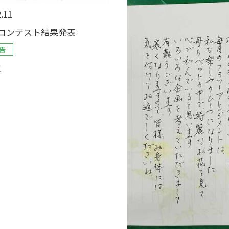
.11
コンテスト結果発表
告
木