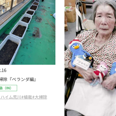
.16
掃除『ベランダ編』
告（IN）
木ハイム荒川
#植栽
#大掃除