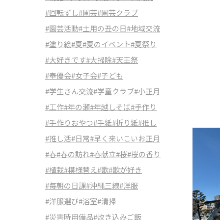
#回転ずし
#園芸
#園芸クラブ
#園芸活動
#土用の丑の日
#地域交流
#塗り絵
#夏
#夏のイベント
#夏祭り
#大好きです
#大掃除
#天王祭
#奉優会
#女子会
#子ども
#学生さん交流
#学童クラブ
#小正月
#工作
#年の瀬
#年越しそば
#手作り
#手作りおやつ
#手紙
#折り紙
#推し
#推し活
#日常
#早く来いこいお正月
#春
#春の訪れ
#春献立
#桜
#桜の香り
#植栽
#模様替え
#歌
#歌が好き
#毎朝の日課
#沖縄三線
#洋服
#洋服選び
#浴室
#清掃
#災害時用備品
#炊き込みご飯