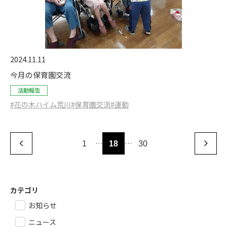
2024.11.11
今月の保育園交流
活動報告
#花の木ハイム荒川
#保育園交流
#運動
…
…
1
18
30
カテゴリ
お知らせ
ニュース