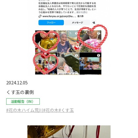
2024.12.05
くす玉の裏側
活動報告（IN）
#花の木ハイム荒川
#花の木
#くす玉