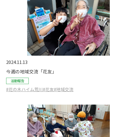
2024.11.13
今週の地域交流「花友」
活動報告
#花の木ハイム荒川
#花友
#地域交流