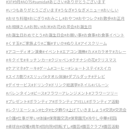
#3F
#9月
#AOTS
#sumida
#あじさい
#ありがとうございます
#いつもありがとうございます
#うなぎ
#うなぎメニュー
#おいしい
#おせち料理
#おにぎり
#おみこし
#おやつ
#おやつレク
#お散歩
#お正月
#お相撲さん
#お祝い
#お米
#お花
#お茶会
#お誕生日
#お誕生日おめでとう
#お誕生日会
#お願い事
#お食事
#お食事イベント
#くす玉
#ご家族より
#ご飯
#すいか
#ぬりえ
#アイスクリーム
#アコーディオン演奏
#イベント
#エアコン清掃
#カメ
#カラオケ
#カレー
#キクイモ
#キッチンカー
#クジャペン
#クチナシの花
#クリスマス
#ケアマネ
#ケーキ
#ゲーム
#コーヒー
#ショートステイ
#スイカ
#スイカ割り
#スリッパ
#タオル体操
#ダブルダッチ
#テレビ
#デイサービス
#ドリンク
#ドリンク総選挙
#ネイル
#バルーン
#バレンタイン
#ピース
#フラワーアレンジメント
#フラワーツリー
#プレゼント
#ボランティア
#ボランティアYELL
#ボランティア活動
#レクリエーション
#七夕
#七夕飾り
#上げていきましょう
#交流
#交流会
#介護
#仕事が早い
#体操
#保育園交流
#保育園児
#冷やし中華
#初詣
#卓球台
#収穫
#周年
#回向院
#回転ずし
#園芸
#園芸クラブ
#園芸活動