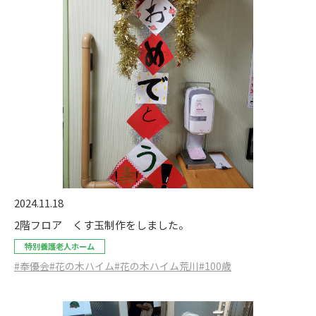
2024.11.18
2階フロア くす玉制作をしました。
特別養護老人ホーム
#奉優会
#花の木ハイム
#花の木ハイム荒川
#100歳