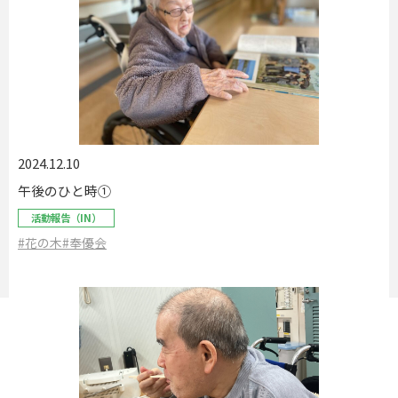
2024.12.10
午後のひと時①
活動報告（IN）
#花の木
#奉優会