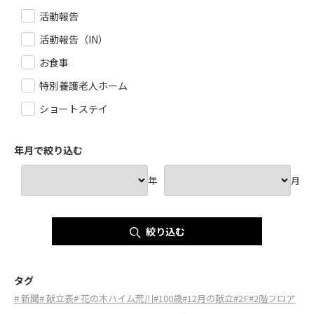
活動報告
活動報告（IN）
お食事
特別養護老人ホーム
ショートステイ
年月で絞り込む
年
月
絞り込む
タグ
# 新聞
# 献立表
# 花の木ハイム荒川
#100歳
#12月の献立
#2F
#2階フロア