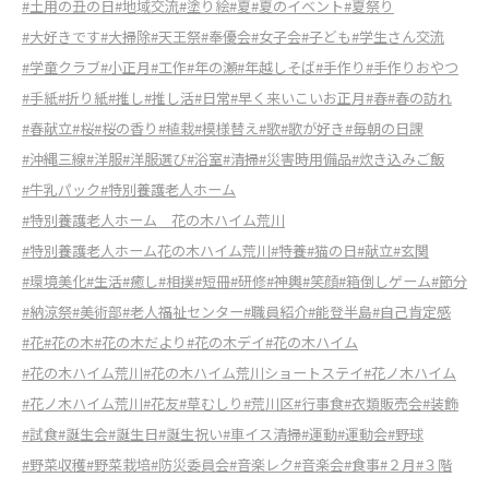
#土用の丑の日
#地域交流
#塗り絵
#夏
#夏のイベント
#夏祭り
#大好きです
#大掃除
#天王祭
#奉優会
#女子会
#子ども
#学生さん交流
#学童クラブ
#小正月
#工作
#年の瀬
#年越しそば
#手作り
#手作りおやつ
#手紙
#折り紙
#推し
#推し活
#日常
#早く来いこいお正月
#春
#春の訪れ
#春献立
#桜
#桜の香り
#植栽
#模様替え
#歌
#歌が好き
#毎朝の日課
#沖縄三線
#洋服
#洋服選び
#浴室
#清掃
#災害時用備品
#炊き込みご飯
#牛乳パック
#特別養護老人ホーム
#特別養護老人ホーム 花の木ハイム荒川
#特別養護老人ホーム花の木ハイム荒川
#特養
#猫の日
#献立
#玄関
#環境美化
#生活
#癒し
#相撲
#短冊
#研修
#神輿
#笑顔
#箱倒しゲーム
#節分
#納涼祭
#美術部
#老人福祉センター
#職員紹介
#能登半島
#自己肯定感
#花
#花の木
#花の木だより
#花の木デイ
#花の木ハイム
#花の木ハイム荒川
#花の木ハイム荒川ショートステイ
#花ノ木ハイム
#花ノ木ハイム荒川
#花友
#草むしり
#荒川区
#行事食
#衣類販売会
#装飾
#試食
#誕生会
#誕生日
#誕生祝い
#車イス清掃
#運動
#運動会
#野球
#野菜収穫
#野菜栽培
#防災委員会
#音楽レク
#音楽会
#食事
#２月
#３階