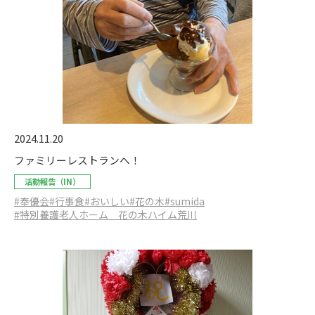
2024.11.20
ファミリーレストランへ！
活動報告（IN）
#奉優会
#行事食
#おいしい
#花の木
#sumida
#特別養護老人ホーム 花の木ハイム荒川