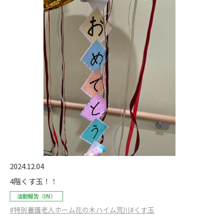
2024.12.04
4階くす玉！！
活動報告（IN）
#特別養護老人ホーム花の木ハイム荒川
#くす玉