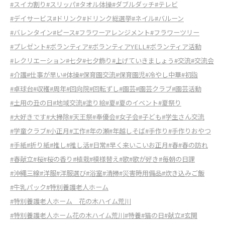
#スイカ割り
#スリッパ
#タオル体操
#ダブルダッチ
#テレビ
#デイサービス
#ドリンク
#ドリンク総選挙
#ネイル
#バルーン
#バレンタイン
#ピース
#フラワーアレンジメント
#フラワーツリー
#プレゼント
#ボランティア
#ボランティアYELL
#ボランティア活動
#レクリエーション
#七夕
#七夕飾り
#上げていきましょう
#交流
#交流会
#介護
#仕事が早い
#体操
#保育園交流
#保育園児
#冷やし中華
#初詣
#卓球台
#収穫
#周年
#回向院
#回転ずし
#園芸
#園芸クラブ
#園芸活動
#土用の丑の日
#地域交流
#塗り絵
#夏
#夏のイベント
#夏祭り
#大好きです
#大掃除
#天王祭
#奉優会
#女子会
#子ども
#学生さん交流
#学童クラブ
#小正月
#工作
#年の瀬
#年越しそば
#手作り
#手作りおやつ
#手紙
#折り紙
#推し
#推し活
#日常
#早く来いこいお正月
#春
#春の訪れ
#春献立
#桜
#桜の香り
#植栽
#模様替え
#歌
#歌が好き
#毎朝の日課
#沖縄三線
#洋服
#洋服選び
#浴室
#清掃
#災害時用備品
#炊き込みご飯
#牛乳パック
#特別養護老人ホーム
#特別養護老人ホーム 花の木ハイム荒川
#特別養護老人ホーム花の木ハイム荒川
#特養
#猫の日
#献立
#玄関