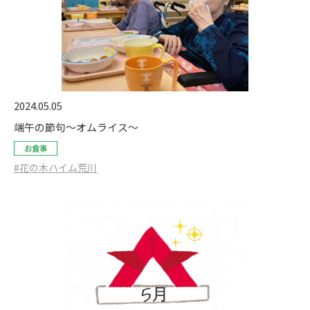
2024.05.05
端午の節句～オムライス～
お食事
#花の木ハイム荒川