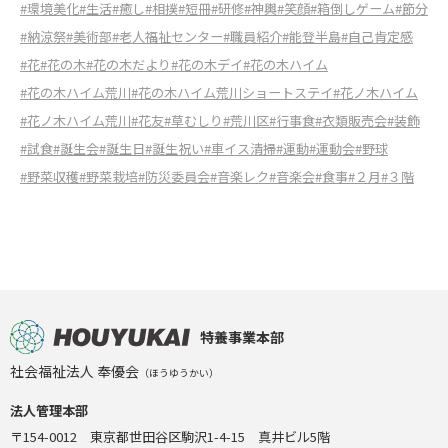
#環境美化
#生活
#癒し
#相撲
#短冊
#研修
#神輿
#笑顔
#箱倒しゲーム
#節分
#納涼祭
#美術部
#老人福祉センター
#職員紹介
#能登半島
#自己肯定感
#花
#花の木
#花の木だより
#花の木デイ
#花の木ハイム
#花の木ハイム荒川
#花の木ハイム荒川ショートステイ
#花ノ木ハイム
#花ノ木ハイム荒川
#花友
#草むしり
#荒川区
#行事食
#衣類販売会
#装飾
#試食
#誕生会
#誕生日
#誕生祝い
#車イス清掃
#運動
#運動会
#野球
#野菜収穫
#野菜栽培
#防災委員会
#音楽レク
#音楽会
#食事
#２月
#３階
特養事業本部
社会福祉法人 奉優会
（ほうゆうかい）
法人管理本部
〒154-0012 東京都世田谷区駒沢1-4-15 真井ビル5階