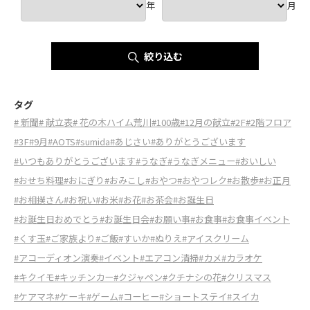
年
月
絞り込む
タグ
# 新聞
# 献立表
# 花の木ハイム荒川
#100歳
#12月の献立
#2F
#2階フロア
#3F
#9月
#AOTS
#sumida
#あじさい
#ありがとうございます
#いつもありがとうございます
#うなぎ
#うなぎメニュー
#おいしい
#おせち料理
#おにぎり
#おみこし
#おやつ
#おやつレク
#お散歩
#お正月
#お相撲さん
#お祝い
#お米
#お花
#お茶会
#お誕生日
#お誕生日おめでとう
#お誕生日会
#お願い事
#お食事
#お食事イベント
#くす玉
#ご家族より
#ご飯
#すいか
#ぬりえ
#アイスクリーム
#アコーディオン演奏
#イベント
#エアコン清掃
#カメ
#カラオケ
#キクイモ
#キッチンカー
#クジャペン
#クチナシの花
#クリスマス
#ケアマネ
#ケーキ
#ゲーム
#コーヒー
#ショートステイ
#スイカ