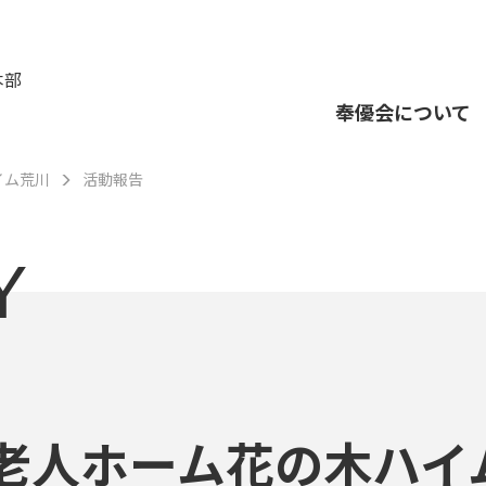
本部
奉優会について
イム荒川
活動報告
Y
老人ホーム花の木ハイ