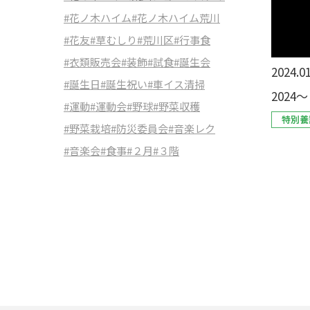
#花ノ木ハイム
#花ノ木ハイム荒川
#花友
#草むしり
#荒川区
#行事食
#衣類販売会
#装飾
#試食
#誕生会
2024.01
#誕生日
#誕生祝い
#車イス清掃
2024
#運動
#運動会
#野球
#野菜収穫
特別養
#野菜栽培
#防災委員会
#音楽レク
#音楽会
#食事
#２月
#３階