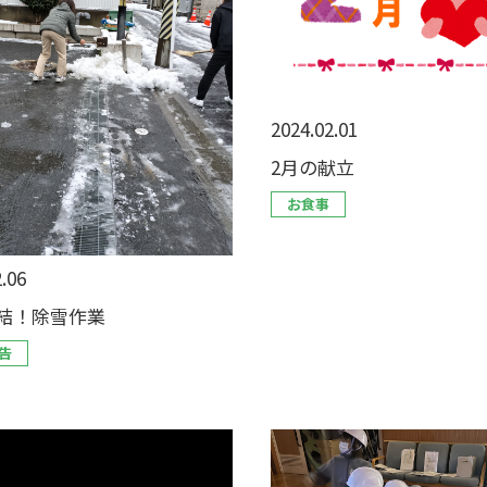
2024.02.01
2月の献立
お食事
.06
結！除雪作業
告