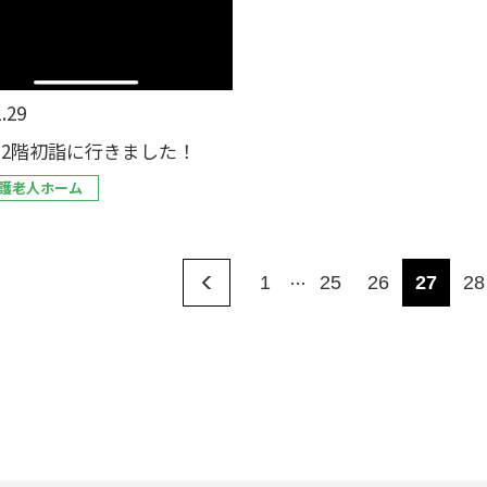
.29
～ 2階初詣に行きました！
護老人ホーム
…
1
25
26
27
28