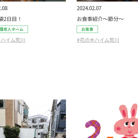
.08
2024.02.07
験2日目！
お食事紹介～節分～
護老人ホーム
お食事
木ハイム荒川
#花の木ハイム荒川