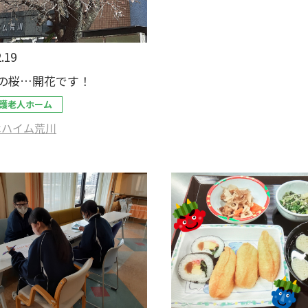
.19
の桜…開花です！
護老人ホーム
木ハイム荒川