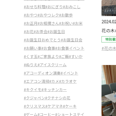
#おせち料理
#おにぎり
#おみこし
#おやつ
#おやつレク
#お散歩
2024.02
#お正月
#お相撲さん
#お祝い
#お米
花の木
#お花
#お茶会
#お誕生日
特別養
#お誕生日おめでとう
#お誕生日会
#花の
#お願い事
#お食事
#お食事イベント
#くす玉
#ご家族より
#ご飯
#すいか
#ぬりえ
#アイスクリーム
#アコーディオン演奏
#イベント
#エアコン清掃
#カメ
#カラオケ
#キクイモ
#キッチンカー
#クジャペン
#クチナシの花
#クリスマス
#ケアマネ
#ケーキ
#ゲーム
#コーヒー
#ショートステイ