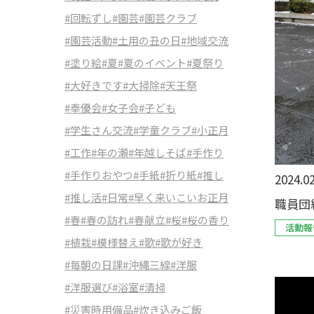
#回転ずし
#園芸
#園芸クラブ
#園芸活動
#土用の丑の日
#地域交流
#塗り絵
#夏
#夏のイベント
#夏祭り
#大好きです
#大掃除
#天王祭
#奉優会
#女子会
#子ども
#学生さん交流
#学童クラブ
#小正月
#工作
#年の瀬
#年越しそば
#手作り
#手作りおやつ
#手紙
#折り紙
#推し
2024.02
#推し活
#日常
#早く来いこいお正月
職員団
#春
#春の訪れ
#春献立
#桜
#桜の香り
活動報
#植栽
#模様替え
#歌
#歌が好き
#毎朝の日課
#沖縄三線
#洋服
#洋服選び
#浴室
#清掃
#災害時用備品
#炊き込みご飯