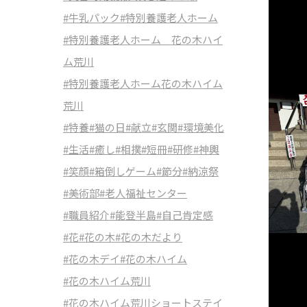
#牛乳パック
#特別養護老人ホーム
#特別養護老人ホーム 花の木ハイ
ム荒川
#特別養護老人ホーム花の木ハイム
荒川
#特養
#猫の日
#献立
#玄関
#環境美化
#生活
#癒し
#相撲
#短冊
#研修
#神輿
#笑顔
#箱倒しゲーム
#節分
#納涼祭
#美術部
#老人福祉センター
#職員紹介
#能登半島
#自己肯定感
#花
#花の木
#花の木だより
#花の木デイ
#花の木ハイム
#花の木ハイム荒川
#花の木ハイム荒川ショートステイ