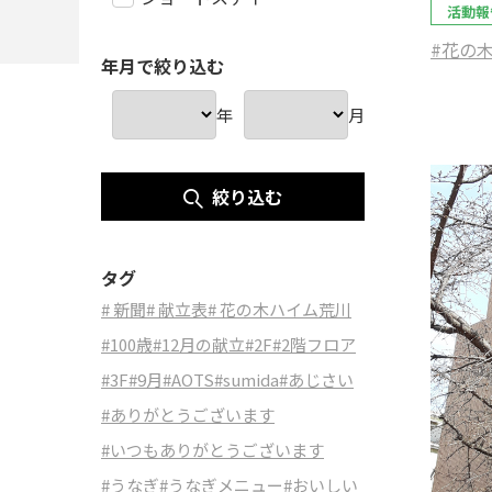
活動報
#花の
年月で絞り込む
年
月
絞り込む
タグ
# 新聞
# 献立表
# 花の木ハイム荒川
#100歳
#12月の献立
#2F
#2階フロア
#3F
#9月
#AOTS
#sumida
#あじさい
#ありがとうございます
#いつもありがとうございます
#うなぎ
#うなぎメニュー
#おいしい