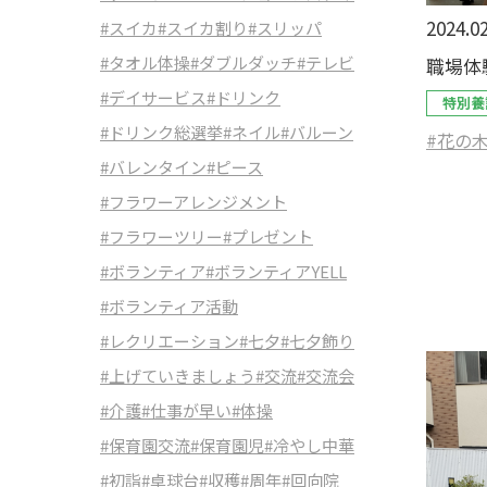
2024.02
#スイカ
#スイカ割り
#スリッパ
#タオル体操
#ダブルダッチ
#テレビ
職場体
#デイサービス
#ドリンク
特別養
#ドリンク総選挙
#ネイル
#バルーン
#花の
#バレンタイン
#ピース
#フラワーアレンジメント
#フラワーツリー
#プレゼント
#ボランティア
#ボランティアYELL
#ボランティア活動
#レクリエーション
#七夕
#七夕飾り
#上げていきましょう
#交流
#交流会
#介護
#仕事が早い
#体操
#保育園交流
#保育園児
#冷やし中華
#初詣
#卓球台
#収穫
#周年
#回向院