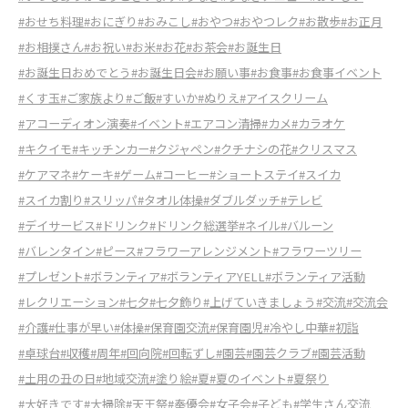
#おせち料理
#おにぎり
#おみこし
#おやつ
#おやつレク
#お散歩
#お正月
#お相撲さん
#お祝い
#お米
#お花
#お茶会
#お誕生日
#お誕生日おめでとう
#お誕生日会
#お願い事
#お食事
#お食事イベント
#くす玉
#ご家族より
#ご飯
#すいか
#ぬりえ
#アイスクリーム
#アコーディオン演奏
#イベント
#エアコン清掃
#カメ
#カラオケ
#キクイモ
#キッチンカー
#クジャペン
#クチナシの花
#クリスマス
#ケアマネ
#ケーキ
#ゲーム
#コーヒー
#ショートステイ
#スイカ
#スイカ割り
#スリッパ
#タオル体操
#ダブルダッチ
#テレビ
#デイサービス
#ドリンク
#ドリンク総選挙
#ネイル
#バルーン
#バレンタイン
#ピース
#フラワーアレンジメント
#フラワーツリー
#プレゼント
#ボランティア
#ボランティアYELL
#ボランティア活動
#レクリエーション
#七夕
#七夕飾り
#上げていきましょう
#交流
#交流会
#介護
#仕事が早い
#体操
#保育園交流
#保育園児
#冷やし中華
#初詣
#卓球台
#収穫
#周年
#回向院
#回転ずし
#園芸
#園芸クラブ
#園芸活動
#土用の丑の日
#地域交流
#塗り絵
#夏
#夏のイベント
#夏祭り
#大好きです
#大掃除
#天王祭
#奉優会
#女子会
#子ども
#学生さん交流