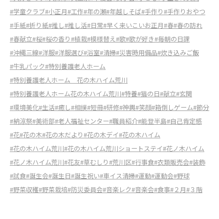
#学童クラブ
#小正月
#工作
#年の瀬
#年越しそば
#手作り
#手作りおやつ
#手紙
#折り紙
#推し
#推し活
#日常
#早く来いこいお正月
#春
#春の訪れ
#春献立
#桜
#桜の香り
#植栽
#模様替え
#歌
#歌が好き
#毎朝の日課
#沖縄三線
#洋服
#洋服選び
#浴室
#清掃
#災害時用備品
#炊き込みご飯
#牛乳パック
#特別養護老人ホーム
#特別養護老人ホーム 花の木ハイム荒川
#特別養護老人ホーム花の木ハイム荒川
#特養
#猫の日
#献立
#玄関
#環境美化
#生活
#癒し
#相撲
#短冊
#研修
#神輿
#笑顔
#箱倒しゲーム
#節分
#納涼祭
#美術部
#老人福祉センター
#職員紹介
#能登半島
#自己肯定感
#花
#花の木
#花の木だより
#花の木デイ
#花の木ハイム
#花の木ハイム荒川
#花の木ハイム荒川ショートステイ
#花ノ木ハイム
#花ノ木ハイム荒川
#花友
#草むしり
#荒川区
#行事食
#衣類販売会
#装飾
#試食
#誕生会
#誕生日
#誕生祝い
#車イス清掃
#運動
#運動会
#野球
#野菜収穫
#野菜栽培
#防災委員会
#音楽レク
#音楽会
#食事
#２月
#３階