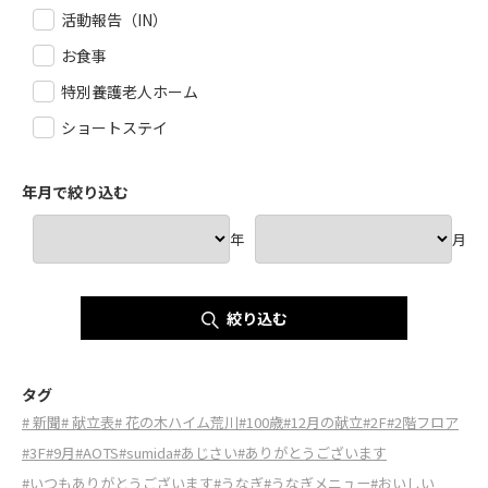
活動報告（IN）
お食事
特別養護老人ホーム
ショートステイ
年月で絞り込む
年
月
絞り込む
タグ
# 新聞
# 献立表
# 花の木ハイム荒川
#100歳
#12月の献立
#2F
#2階フロア
#3F
#9月
#AOTS
#sumida
#あじさい
#ありがとうございます
#いつもありがとうございます
#うなぎ
#うなぎメニュー
#おいしい