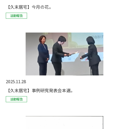
【久末居宅】今月の花。
活動報告
2025.11.28
【久末居宅】事例研究発表会本選。
活動報告