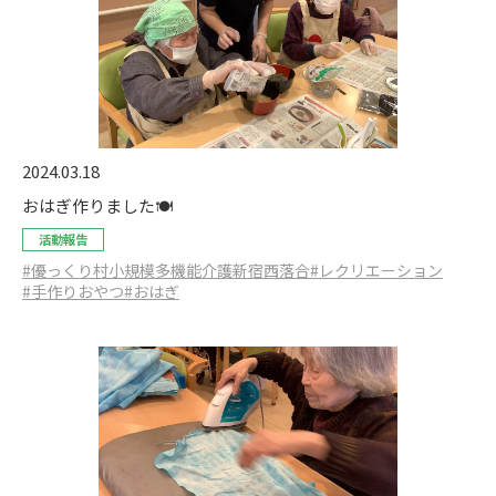
2024.03.18
おはぎ作りました🍽️
活動報告
#優っくり村小規模多機能介護新宿西落合
#レクリエーション
#手作りおやつ
#おはぎ