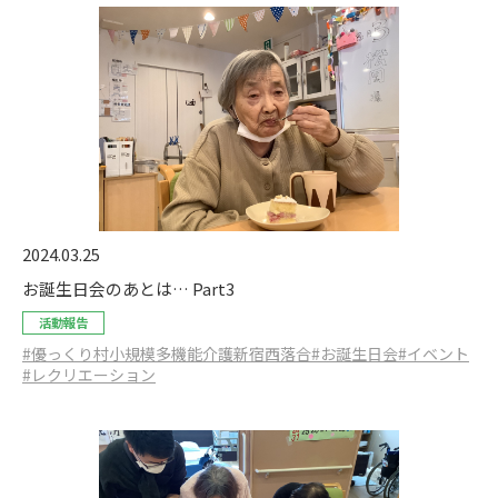
2024.03.25
お誕生日会のあとは… Part3
活動報告
#優っくり村小規模多機能介護新宿西落合
#お誕生日会
#イベント
#レクリエーション