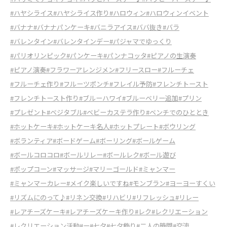
#ハヤシライス
#ハヤシライス作り
#ハロウィン
#ハロウィンイベント
#バナナ
#バナナパンケーキ
#バニラアイス
#ババ抜き
#バラ
#バレンタイン
#バレンタインデー
#パジャマでゆっくり
#パリオリンピック
#パンケーキ
#パンナコッタ
#ピアノの生演奏
#ピアノ演奏
#フラワーアレンジメン
#フリースロー
#フルーチェ
#フルーチェ作り
#フルーツポンチ
#フレイル予防
#フレンチトースト
#フレンチトースト作り
#ブルーハワイ
#ブルーベリー追加
#プリン
#プレゼント
#ベジタブル
#ベビーカステラ作り
#ベンチでのひととき
#ホットケーキ
#ホットケーキ名人
#ホットプレート
#ボウリング
#ボランティア
#ボードゲーム
#ボーリング
#ボールゲーム
#ボールコロコロ
#ボールリレー
#ボールレク
#ボール遊び
#ポップコーン
#マッサージ
#マリーゴールド
#ミャンマー
#ミャンマーカレー
#メイク楽しいですね
#モンブラン
#ヨーヨーすくい
#リズムにのって♪
#リネン交換
#リハビリ
#リフレッシュ
#リレー
#レアチーズケーキ
#レアチーズケーキ作り
#レク
#レクリエーション
#レクリエーション活動
#ー
#七夕
#七夕飾り
#二人の時間
#交流