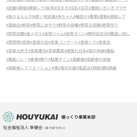
#読書
#調理
#調理レク
#談笑
#豆まき
#豆乳
#豆花
#豊岡いきいきプラザ
#負けるもんか❗️
#買い物支援
#赤ちゃん
#輪投げ
#農業
#運動
#運動レク
#運動会
#野菜
#野菜に水やり
#野菜の収穫
#野菜を収穫
#野菜作り
#野菜収穫
#金メダル
#金柑ジャム
#金魚すくい
#開所記念日
#間違い探し
#雨雨雨
#音楽
#音楽の会
#音楽コンサート
#音楽レク
#音楽会
#音楽大好き
#音楽療法
#音楽鑑賞
#頑張れ日本
#頭の体操
#風船
#風船バレー
#食事
#飾り
#駄菓子くじ
#高齢者
#高齢者の体操
#高齢者レクリエーション
#鬼
#鬼のお面
#鬼退治
#鳥取
#鶴
#麻雀
優っくり事業本部
社会福祉法人 奉優会
（ほうゆうかい）