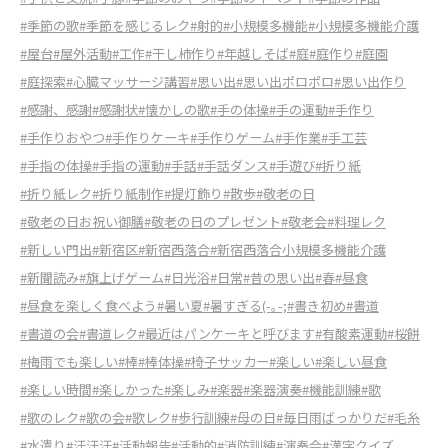
#季節の歌
#季節を感じるレク
#射的
#小規模多機能
#小規模多機能介護
#屋台
#屋外活動
#工作
#干し柿作り
#年越しそば
#庭
#庭作り
#庭園
#庭探索
#心臓マッサージ講習
#思い出
#思い出ポロポロ
#思い出作り
#感謝、感謝
#感謝状
#懐かしの歌
#手の体操
#手の運動
#手作り
#手作りおやつ
#手作りケーキ
#手作りゲーム
#手作業
#手工芸
#手指の体操
#手指の運動
#手話
#手話ダンス
#手遊び
#折り紙
#折り紙レク
#折り紙制作
#提灯飾り
#散歩
#敬老の日
#敬老の日お祝い御膳
#敬老の日のプレゼント
#敬老会
#料理レク
#新しい門出
#新宿区
#新宿西落合
#新宿西落合小規模多機能介護
#新聞読み
#旗上げゲーム
#日光浴
#日常
#昔の思い出
#春
#昼食
#昼食を楽しく食べよう
#暑い夏
#暑すぎる(-｡-;
#書き初め
#書道
#書道の会
#書道レク
#最近はパンケーキと呼びます
#有酸素運動
#桜餅
#梅雨でも楽しい
#棒
#棒体操
#椅子サッカー
#楽しい
#楽しい昼食
#楽しい時間
#楽しかった
#楽しみ
#楽器
#楽器演奏
#機能訓練
#歌
#歌のレク
#歌の会
#歌レク
#歩行訓練
#母の日
#毎日雨ばっかりだ
#毛糸
#水遣り
#汗汗汗
#活動報告
#活動的
#消防訓練
#演奏会
#漢字クイズ