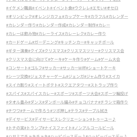
#イケメン職員
#イベント
#イベント食
#ウクレレ
#エモい
#オセロ
#オリンピック
#オレンジカフェ
#カップケーキ
#カラフル
#カレンダー
#カレンダー作り
#カレンダー作成
#カレンダー制作
#カレー
#カレーは飲み物
#カレーライス
#カレーレク
#カレー作り
#カードゲーム
#ガーデニング
#キッチンカー
#キャッチボール
#ギター演奏
#クイズ
#クリスマス
#クリスマスツリー
#クリスマス会
#クリスマス会に向けて
#ケーキ
#ケーキ作り
#ゲーム
#ゲーム大会
#コンサート
#ゴルフ
#サッカー
#サッカーW杯
#ショートケーキ
#シーツ交換
#ジェスチャーゲーム
#ジェンガ
#ジャム作り
#スイカ
#スイカ割り
#スイートポテト
#スクエアタワー
#ストラップ作り
#スパイス
#スパイスカレー
#スポーツ
#スポーツ大会
#スポーツ輪投げ
#タオル畳み
#ダンス
#ダンボール編み
#チョコバナナ
#チラシで箱作り
#チワワ
#チームで作ろう
#ツボ押し
#テラス
#テーブル拭き
#デイサービス
#デイサービスレクリエーション
#トゥーユー♪
#トチの実
#トランプ
#ナイスファイト
#ノンアルコールビール
#ハサミでチョキチョキ
#ハッピバースデー♪
#ハッピーバースデー♪