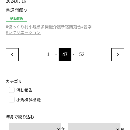
2024.03.16
書道開催☺️
活動報告
#優っくり村小規模多機能介護新宿西落合
#習字
#レクリエーション
…
…
1
47
52
カテゴリ
活動報告
小規模多機能
年月で絞り込む
年
月