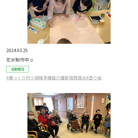
2024.03.25
花🌸制作中☺️
活動報告
#優っくり村小規模多機能介護新宿西落合
#塗り絵