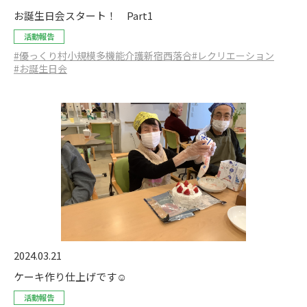
お誕生日会スタート！ Part1
活動報告
#優っくり村小規模多機能介護新宿西落合
#レクリエーション
#お誕生日会
2024.03.21
ケーキ作り仕上げです☺️
活動報告