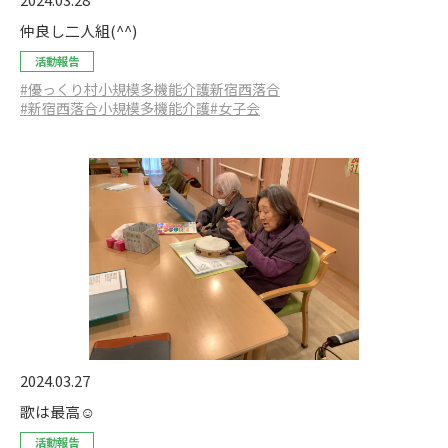
仲良し二人組(^^)
活動報告
#優っくり村小規模多機能介護新宿西落合
#新宿西落合小規模多機能介護
#女子会
2024.03.27
歌は最高☺️
活動報告