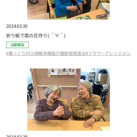
2024.03.30
折り紙で菜の花作り( ＾∀＾)
活動報告
#優っくり村小規模多機能介護新宿西落合
#フラワーアレンジメン
2024.03.28