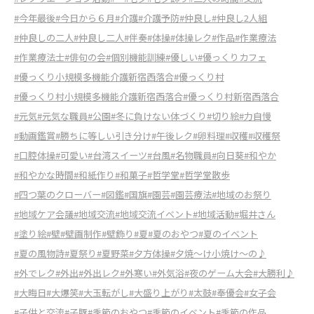
#今年最後
#今日から６月
#介護
#介護予防
#仲良し
#仲良し2人組
#仲良しの二人
#仲良し二人
#伴奏
#体操
#体操レク
#作品
#作業療法
#作業療法士
#俳句の会
#個別機能訓練
#優しい
#優っくりカフェ
#優っくり小規模多機能介護新宿西落合
#優っくり村
#優っくり村小規模多機能介護新宿西落合
#優っくり村新宿西落合
#元気
#元気な職員
#公園
#冬に負けない体づくり
#切り絵
#力自慢
#動画鑑賞
#勝ちに等しい引き分け
#午後レク
#卵料理
#収穫
#収穫祭
#口腔体操
#可愛い
#台湾スイーツ
#台風
#名物職員
#向日葵
#和やか
#和やかな時間
#和紙作り
#和菓子
#哲学堂
#哲学堂散歩
#四つ葉のクローバー
#図鑑
#国旗
#園芸
#園芸療法
#地域のお祭り
#地域ケア会議
#地域交流
#地域交流イベント
#地域活動
#堀井さん
#塗り絵
#壁
#壁画制作
#壁飾り
#夏
#夏のおやつ
#夏のイベント
#夏の風物詩
#夏祭り
#夏野菜
#夕方体操
#夕焼〜け小焼け〜の♪
#外でレク
#外出
#外出レク
#外寒い
#外気浴
#夜のゲーム大会
#大勝利♪
#大晦日
#大爆笑
#大玉転がし
#大盛り上がり
#太鼓
#奉優会
#女子会
#子供と交流
#子豚
#季節のおやつ
#季節のイベント
#季節の作品