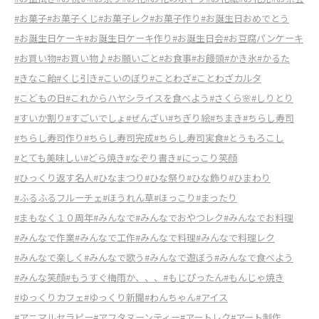
#お菓子
#お菓子くじ
#お菓子レク
#お菓子作り
#お誕生日おめでとう
#お誕生日ケーキ
#お誕生日ケーキ作り
#お誕生日会
#お豆腐パンケーキ
#お買い物
#お買い物♪
#お願いごと
#お食事
#お饅頭
#かき氷
#かるた
#きなこ飴
#くじ引き
#こいのぼり
#ことわざ
#ことわざカルタ
#こどもの日
#これからハヤシライスを食べよう
#さくら🌸
#しりとり
#すいか割り
#すごいでしょ
#ぜんざい
#ちぎり絵
#ちまき
#ちらし寿司
#ちらし寿司作り
#ちらし寿司完成
#ちらし寿司実食
#とうもろこし
#とても美味しい
#どら焼き
#なぞり書き
#にっこり笑顔
#ひっくり返す名人
#ひなまつり
#ひな祭り
#ひな飾り
#ひまわり
#ふるふるフルーチェ
#ほうれん草
#ほっこり
#まったり
#まもなく１０周年
#みんなで
#みんなでおやつレク
#みんなでお料理
#みんなで作業
#みんなで工作
#みんなで料理
#みんなで料理レク
#みんなで楽しく
#みんなで歌う
#みんなで遊ぼう
#みんなで食べよう
#みんな笑顔
#もうすぐ梅雨か、、、
#もじぴったん
#もんじゃ焼き
#ゆっくりカフェ
#ゆっくり新聞
#わんちゃん
#アイス
#アニマルセラピー
#アフタヌーンティー
#アートレク
#アート制作