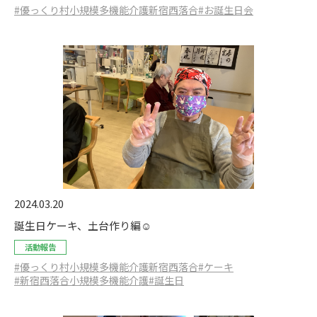
#優っくり村小規模多機能介護新宿西落合
#お誕生日会
2024.03.20
誕生日ケーキ、土台作り編☺️
活動報告
#優っくり村小規模多機能介護新宿西落合
#ケーキ
#新宿西落合小規模多機能介護
#誕生日