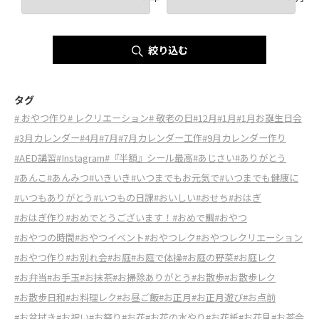
絞り込む
タグ
# おやつ作り
# レクリエーション
# 敬老の日
#12月
#1月
#1月お誕生日会
#3月カレンダー
#4月
#7月
#7月カレンダー工作
#9月カレンダー作り
#AED講習
#Instagram
#『半額』シール最高
#あじさい
#ありがとう
#あんこ
#あんみつ
#いきいき
#いつまでもお元気で
#いつまでも健康に
#いつもありがとう
#いつもの日課
#おいしい
#おせち
#おはぎ
#おはぎ作り
#おめでとうございます！
#おめで鯛
#おやつ
#おやつの時間
#おやつイベント
#おやつレク
#おやつレクリエーション
#おやつ作り
#お別れ会
#お庭
#お庭で体操
#お庭の野菜
#お庭レク
#お弁当
#お手玉
#お抹茶
#お掃除ありがとう
#お散歩
#お散歩レク
#お散歩日和
#お料理レク
#お昼ご飯
#お正月
#お正月遊び
#お点前
#お盆拭き
#お祝い
#お祭り
#お花
#お花の水やり
#お花紙
#お花見
#お茶会