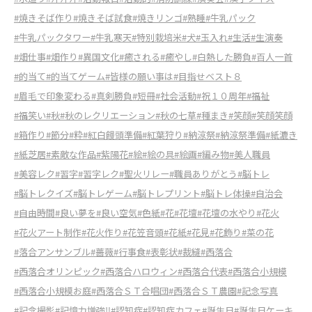
#焼きそば作り
#焼きそば試食
#焼きリンゴ
#熟睡
#牛乳パック
#牛乳パックタワー
#牛乳寒天
#特別栽培米
#犬
#玉入れ
#生活
#生演奏
#畑仕事
#畑作り
#異国文化
#癒される
#癒やし
#白熱した勝負
#百人一首
#的当て
#的当てゲーム
#皆様の願い事は
#目指せベスト８
#眉毛で印象変わる
#真剣勝負
#短冊
#社会活動
#祝１０周年
#福祉
#福笑い
#秋
#秋のレクリエーション
#秋の七草
#種まき
#笑顔
#笑顔笑顔
#箱作り
#節分
#粋
#紅白饅頭準備
#紅葉狩り
#納涼祭
#納涼祭準備
#紙漉き
#紙芝居
#素敵な作品
#紫陽花
#絵
#絵の具
#絵画
#編み物
#美人職員
#美容レク
#習字
#習字レク
#聖火リレー
#職員ありがとう
#脳トレ
#脳トレクイズ
#脳トレゲーム
#脳トレプリント
#脳トレ体操
#自治会
#自由時間
#良い夢を
#良い空気
#色紙
#花
#花壇
#花壇の水やり
#花火
#花火アート制作
#花火作り
#花笠音頭
#花紙
#花見
#花飾り
#菜の花
#落合アンサンブル
#薔薇
#行事食
#表彰状
#裁縫
#西落合
#西落合オリンピック
#西落合ハロウィン
#西落合代表
#西落合小規模
#西落合小規模お庭
#西落合ＳＴ合唱団
#西落合ＳＴ農園
#記念写真
#記念撮影
#記憶力増強‼︎
#認知症
#認知症カフェ
#誕生日
#誕生日ケーキ