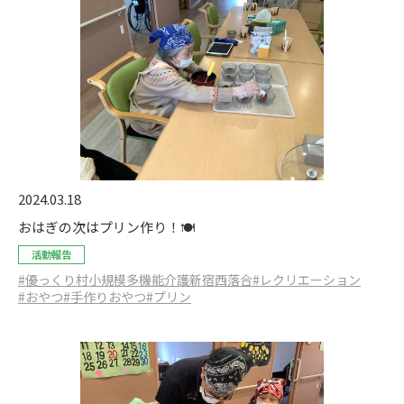
2024.03.18
おはぎの次はプリン作り！🍽️
活動報告
#優っくり村小規模多機能介護新宿西落合
#レクリエーション
#おやつ
#手作りおやつ
#プリン