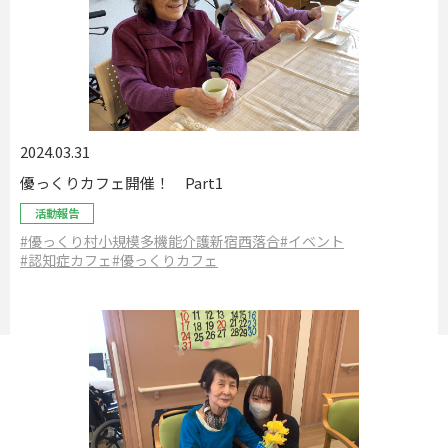
2024.03.31
優っくりカフェ開催！ Part1
活動報告
#優っくり村小規模多機能介護新宿西落合
#イベント
#認知症カフェ
#優っくりカフェ