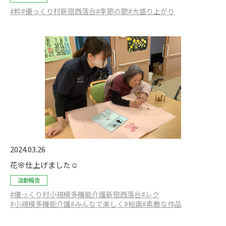
#粋
#優っくり村新宿西落合
#季節の歌
#大盛り上がり
2024.03.26
花🌸仕上げました☺️
活動報告
#優っくり村小規模多機能介護新宿西落合
#レク
#小規模多機能介護
#みんなで楽しく
#絵画
#素敵な作品