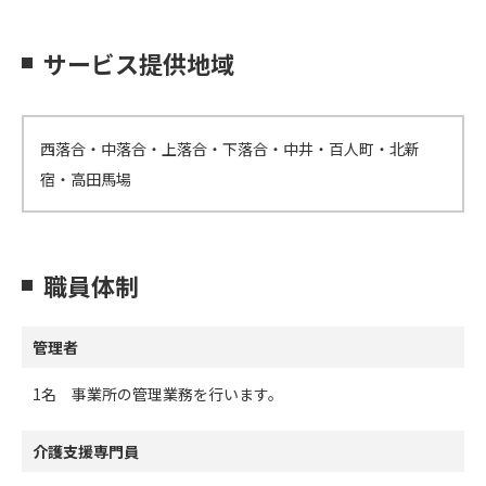
サービス提供地域
西落合・中落合・上落合・下落合・中井・百人町・北新
宿・高田馬場
職員体制
管理者
1名 事業所の管理業務を行います。
介護支援専門員