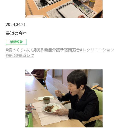
2024.04.21
書道の会✏️
活動報告
#優っくり村小規模多機能介護新宿西落合
#レクリエーション
#書道
#書道レク