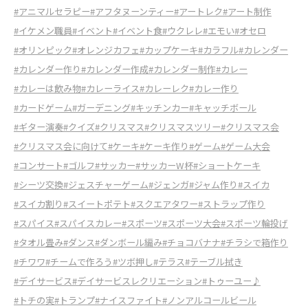
#アニマルセラピー
#アフタヌーンティー
#アートレク
#アート制作
#イケメン職員
#イベント
#イベント食
#ウクレレ
#エモい
#オセロ
#オリンピック
#オレンジカフェ
#カップケーキ
#カラフル
#カレンダー
#カレンダー作り
#カレンダー作成
#カレンダー制作
#カレー
#カレーは飲み物
#カレーライス
#カレーレク
#カレー作り
#カードゲーム
#ガーデニング
#キッチンカー
#キャッチボール
#ギター演奏
#クイズ
#クリスマス
#クリスマスツリー
#クリスマス会
#クリスマス会に向けて
#ケーキ
#ケーキ作り
#ゲーム
#ゲーム大会
#コンサート
#ゴルフ
#サッカー
#サッカーW杯
#ショートケーキ
#シーツ交換
#ジェスチャーゲーム
#ジェンガ
#ジャム作り
#スイカ
#スイカ割り
#スイートポテト
#スクエアタワー
#ストラップ作り
#スパイス
#スパイスカレー
#スポーツ
#スポーツ大会
#スポーツ輪投げ
#タオル畳み
#ダンス
#ダンボール編み
#チョコバナナ
#チラシで箱作り
#チワワ
#チームで作ろう
#ツボ押し
#テラス
#テーブル拭き
#デイサービス
#デイサービスレクリエーション
#トゥーユー♪
#トチの実
#トランプ
#ナイスファイト
#ノンアルコールビール