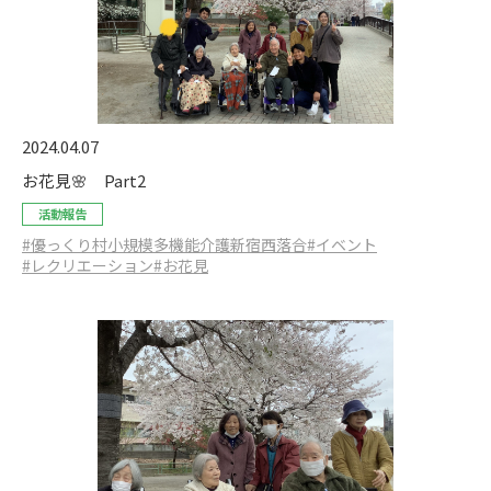
2024.04.07
お花見🌸 Part2
活動報告
#優っくり村小規模多機能介護新宿西落合
#イベント
#レクリエーション
#お花見