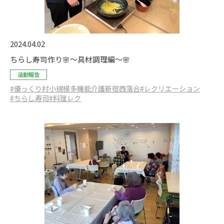
2024.04.02
ちらし寿司作り🌸〜具材調理編〜🌸
活動報告
#優っくり村小規模多機能介護新宿西落合
#レクリエーション
#ちらし寿司
#料理レク