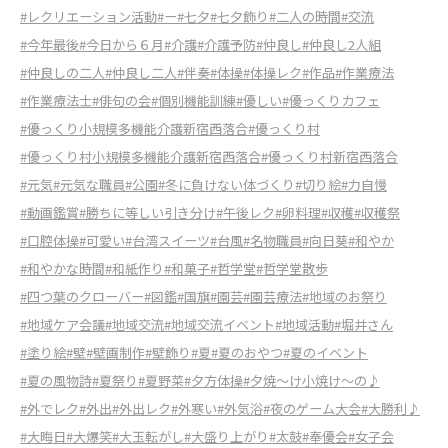
#レクリエーション活動
#ー
#七夕
#七夕飾り
#二人の時間
#交流
#今年最後
#今日から６月
#介護
#介護予防
#仲良し
#仲良し2人組
#仲良しの二人
#仲良し二人
#伴奏
#体操
#体操レク
#作品
#作業療法
#作業療法士
#俳句の会
#個別機能訓練
#優しい
#優っくりカフェ
#優っくり小規模多機能介護新宿西落合
#優っくり村
#優っくり村小規模多機能介護新宿西落合
#優っくり村新宿西落合
#元気
#元気な職員
#公園
#冬に負けない体づくり
#切り絵
#力自慢
#動画鑑賞
#勝ちに等しい引き分け
#午後レク
#卵料理
#収穫
#収穫祭
#口腔体操
#可愛い
#台湾スイーツ
#台風
#名物職員
#向日葵
#和やか
#和やかな時間
#和紙作り
#和菓子
#哲学堂
#哲学堂散歩
#四つ葉のクローバー
#図鑑
#国旗
#園芸
#園芸療法
#地域のお祭り
#地域ケア会議
#地域交流
#地域交流イベント
#地域活動
#堀井さん
#塗り絵
#壁
#壁画制作
#壁飾り
#夏
#夏のおやつ
#夏のイベント
#夏の風物詩
#夏祭り
#夏野菜
#夕方体操
#夕焼〜け小焼け〜の♪
#外でレク
#外出
#外出レク
#外寒い
#外気浴
#夜のゲーム大会
#大勝利♪
#大晦日
#大爆笑
#大玉転がし
#大盛り上がり
#太鼓
#奉優会
#女子会