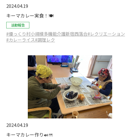
2024.04.19
キーマカレー実食！🍽️
活動報告
#優っくり村小規模多機能介護新宿西落合
#レクリエーション
#カレーライス
#調理レク
2024.04.19
キーマカレー作り🍛🍴