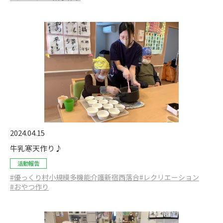
2024.04.15
牛乳寒天作り♪
活動報告
#優っくり村小規模多機能介護新宿西落合
#レクリエーション
#おやつ作り