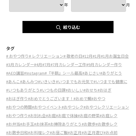
年
月
絞り込む
タグ
# おやつ作り
# レクリエーション
# 敬老の日
#12月
#1月
#1月お誕生日会
#3月カレンダー
#4月
#7月
#7月カレンダー工作
#9月カレンダー作り
#AED講習
#Instagram
#『半額』シール最高
#あじさい
#ありがとう
#あんこ
#あんみつ
#いきいき
#いつまでもお元気で
#いつまでも健康に
#いつもありがとう
#いつもの日課
#おいしい
#おせち
#おはぎ
#おはぎ作り
#おめでとうございます！
#おめで鯛
#おやつ
#おやつの時間
#おやつイベント
#おやつレク
#おやつレクリエーション
#おやつ作り
#お別れ会
#お庭
#お庭で体操
#お庭の野菜
#お庭レク
#お弁当
#お手玉
#お抹茶
#お掃除ありがとう
#お散歩
#お散歩レク
#お散歩日和
#お料理レク
#お昼ご飯
#お正月
#お正月遊び
#お点前