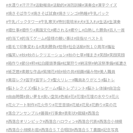
#水遣り
#汗汗汗
#活動報告
#活動的
#消防訓練
#演奏会
#漢字クイズ
#焼きそば作り
#焼きそば試食
#焼きリンゴ
#熟睡
#牛乳パック
#牛乳パックタワー
#牛乳寒天
#特別栽培米
#犬
#玉入れ
#生活
#生演奏
#畑仕事
#畑作り
#異国文化
#癒される
#癒やし
#白熱した勝負
#百人一首
#的当て
#的当てゲーム
#皆様の願い事は
#目指せベスト８
#眉毛で印象変わる
#真剣勝負
#短冊
#社会活動
#祝１０周年
#福祉
#福笑い
#秋
#秋のレクリエーション
#秋の七草
#種まき
#笑顔
#笑顔笑顔
#箱作り
#節分
#粋
#紅白饅頭準備
#紅葉狩り
#納涼祭
#納涼祭準備
#紙漉き
#紙芝居
#素敵な作品
#紫陽花
#絵
#絵の具
#絵画
#編み物
#美人職員
#美容レク
#習字
#習字レク
#聖火リレー
#職員ありがとう
#脳トレ
#脳トレクイズ
#脳トレゲーム
#脳トレプリント
#脳トレ体操
#自治会
#自由時間
#良い夢を
#良い空気
#色紙
#花
#花壇
#花壇の水やり
#花火
#花火アート制作
#花火作り
#花笠音頭
#花紙
#花見
#花飾り
#菜の花
#落合アンサンブル
#薔薇
#行事食
#表彰状
#裁縫
#西落合
#西落合オリンピック
#西落合ハロウィン
#西落合代表
#西落合小規模
#西落合小規模お庭
#西落合ＳＴ合唱団
#西落合ＳＴ農園
#記念写真