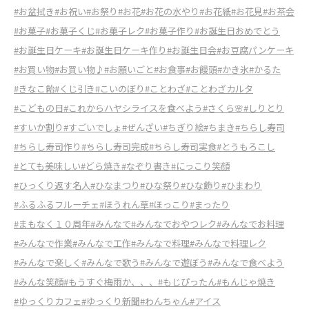
#お盆拭き
#お祝い
#お祭り
#お花
#お花の水やり
#お花紙
#お花見
#お茶会
#お菓子
#お菓子くじ
#お菓子レク
#お菓子作り
#お誕生日おめでとう
#お誕生日ケーキ
#お誕生日ケーキ作り
#お誕生日会
#お豆腐パンケーキ
#お買い物
#お買い物♪
#お願いごと
#お食事
#お饅頭
#かき氷
#かるた
#きなこ飴
#くじ引き
#こいのぼり
#ことわざ
#ことわざカルタ
#こどもの日
#これからハヤシライスを食べよう
#さくら🌸
#しりとり
#すいか割り
#すごいでしょ
#ぜんざい
#ちぎり絵
#ちまき
#ちらし寿司
#ちらし寿司作り
#ちらし寿司完成
#ちらし寿司実食
#とうもろこし
#とても美味しい
#どら焼き
#なぞり書き
#にっこり笑顔
#ひっくり返す名人
#ひなまつり
#ひな祭り
#ひな飾り
#ひまわり
#ふるふるフルーチェ
#ほうれん草
#ほっこり
#まったり
#まもなく１０周年
#みんなで
#みんなでおやつレク
#みんなでお料理
#みんなで作業
#みんなで工作
#みんなで料理
#みんなで料理レク
#みんなで楽しく
#みんなで歌う
#みんなで遊ぼう
#みんなで食べよう
#みんな笑顔
#もうすぐ梅雨か、、、
#もじぴったん
#もんじゃ焼き
#ゆっくりカフェ
#ゆっくり新聞
#わんちゃん
#アイス