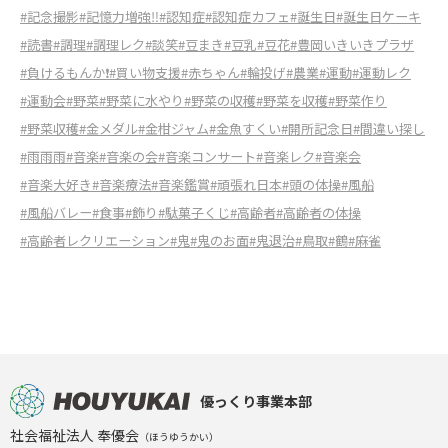
#記念撮影
#記憶力増強‼︎
#認知症
#認知症カフェ
#誕生日
#誕生日ケーキ
#読書
#調理
#調理レク
#談笑
#豆まき
#豆乳
#豆花
#豊岡いきいきプラザ
#負けるもんか❗️
#買い物支援
#赤ちゃん
#輪投げ
#農業
#運動
#運動レク
#運動会
#野菜
#野菜に水やり
#野菜の収穫
#野菜を収穫
#野菜作り
#野菜収穫
#金メダル
#金柑ジャム
#金魚すくい
#開所記念日
#間違い探し
#雨雨雨
#音楽
#音楽の会
#音楽コンサート
#音楽レク
#音楽会
#音楽大好き
#音楽療法
#音楽鑑賞
#頑張れ日本
#頭の体操
#風船
#風船バレー
#食事
#飾り
#駄菓子くじ
#高齢者
#高齢者の体操
#高齢者レクリエーション
#鬼
#鬼のお面
#鬼退治
#鳥取
#鶴
#麻雀
優っくり事業本部
社会福祉法人 奉優会
（ほうゆうかい）