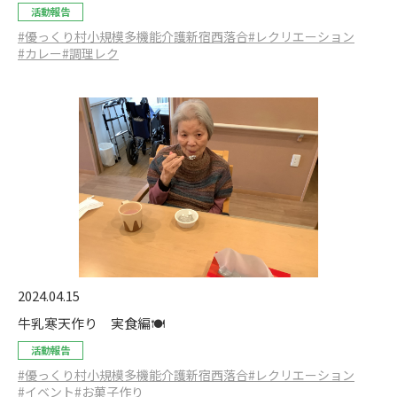
活動報告
#優っくり村小規模多機能介護新宿西落合
#レクリエーション
#カレー
#調理レク
2024.04.15
牛乳寒天作り 実食編🍽️
活動報告
#優っくり村小規模多機能介護新宿西落合
#レクリエーション
#イベント
#お菓子作り