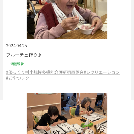
2024.04.25
フルーチェ作り♪
活動報告
#優っくり村小規模多機能介護新宿西落合
#レクリエーション
#おやつレク