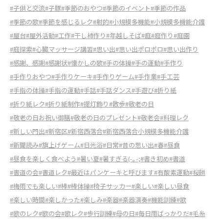
#子供と交流
#子豚
#季節のおやつ
#季節のイベント
#季節の作品
#季節の歌
#季節を感じるレク
#射的
#小規模多機能
#小規模多機能介護
#屋台
#屋外活動
#工作
#干し柿作り
#年越しそば
#庭
#庭作り
#庭園
#庭探索
#心臓マッサージ講習
#思い出
#思い出ポロポロ
#思い出作り
#感謝、感謝
#感謝状
#懐かしの歌
#手の体操
#手の運動
#手作り
#手作りおやつ
#手作りケーキ
#手作りゲーム
#手作業
#手工芸
#手指の体操
#手指の運動
#手話
#手話ダンス
#手遊び
#折り紙
#折り紙レク
#折り紙制作
#提灯飾り
#散歩
#敬老の日
#敬老の日お祝い御膳
#敬老の日のプレゼント
#敬老会
#料理レク
#新しい門出
#新宿区
#新宿西落合
#新宿西落合小規模多機能介護
#新聞読み
#旗上げゲーム
#日光浴
#日常
#昔の思い出
#春
#昼食
#昼食を楽しく食べよう
#暑い夏
#暑すぎる(-｡-;
#書き初め
#書道
#書道の会
#書道レク
#最近はパンケーキと呼びます
#有酸素運動
#桜餅
#梅雨でも楽しい
#棒
#棒体操
#椅子サッカー
#楽しい
#楽しい昼食
#楽しい時間
#楽しかった
#楽しみ
#楽器
#楽器演奏
#機能訓練
#歌
#歌のレク
#歌の会
#歌レク
#歩行訓練
#母の日
#毎日雨ばっかりだ
#毛糸