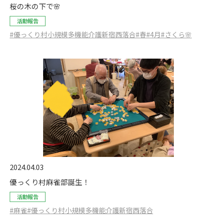
桜の木の下で🌸
活動報告
#優っくり村小規模多機能介護新宿西落合
#春
#4月
#さくら🌸
2024.04.03
優っくり村麻雀部誕生！
活動報告
#麻雀
#優っくり村小規模多機能介護新宿西落合