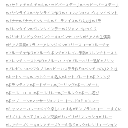
#ハサミでチョキチョキ
#ハッピバースデー♪
#ハッピーバースデー♪
#ハヤシライス
#ハヤシライス作り
#ハロウィン
#ハロウィンイベント
#バナナ
#バナナパンケーキ
#バニラアイス
#ババ抜き
#バラ
#バレンタイン
#バレンタインデー
#パジャマでゆっくり
#パリオリンピック
#パンケーキ
#パンナコッタ
#ピアノの生演奏
#ピアノ演奏
#フラワーアレンジメン
#フリースロー
#フルーチェ
#フルーチェ作り
#フルーツポンチ
#フレイル予防
#フレンチトースト
#フレンチトースト作り
#ブルーハワイ
#ブルーベリー追加
#プリン
#プレゼント
#ベジタブル
#ベビーカステラ作り
#ベンチでのひととき
#ホットケーキ
#ホットケーキ名人
#ホットプレート
#ボウリング
#ボランティア
#ボードゲーム
#ボーリング
#ボールゲーム
#ボールコロコロ
#ボールリレー
#ボールレク
#ボール遊び
#ポップコーン
#マッサージ
#マリーゴールド
#ミャンマー
#ミャンマーカレー
#メイク楽しいですね
#モンブラン
#ヨーヨーすくい
#リズムにのって♪
#リネン交換
#リハビリ
#リフレッシュ
#リレー
#レアチーズケーキ
#レアチーズケーキ作り
#レク
#レクリエーション