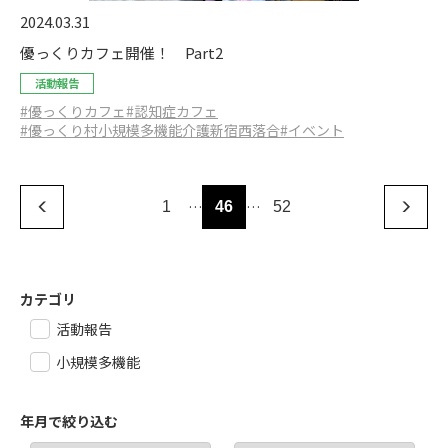
2024.03.31
優っくりカフェ開催！ Part2
活動報告
#優っくりカフェ
#認知症カフェ
#優っくり村小規模多機能介護新宿西落合
#イベント
…
…
1
46
52
カテゴリ
活動報告
小規模多機能
年月で絞り込む