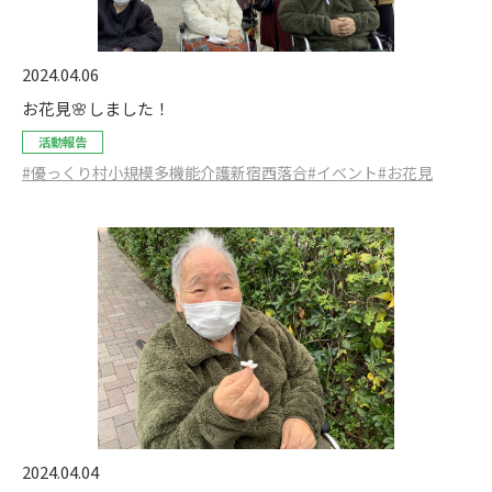
2024.04.06
お花見🌸しました！
活動報告
#優っくり村小規模多機能介護新宿西落合
#イベント
#お花見
2024.04.04