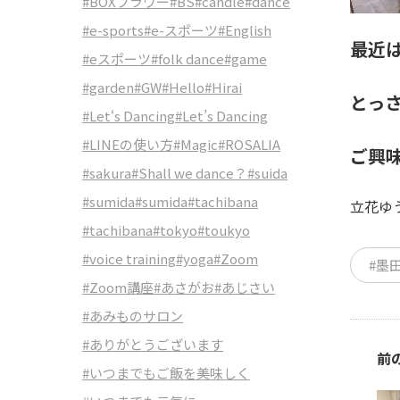
#BOXフラワー
#BS
#candle
#dance
#e-sports
#e-スポーツ
#English
最近
#eスポーツ
#folk dance
#game
#garden
#GW
#Hello
#Hirai
とっ
#Let‘s Dancing
#Let’s Dancing
#LINEの使い方
#Magic
#ROSALIA
ご興
#sakura
#Shall we dance？
#suida
#sumida
#sumida
#tachibana
立花ゆ
#tachibana
#tokyo
#toukyo
#voice training
#yoga
#Zoom
#墨
#Zoom講座
#あさがお
#あじさい
#あみものサロン
#ありがとうございます
前
#いつまでもご飯を美味しく