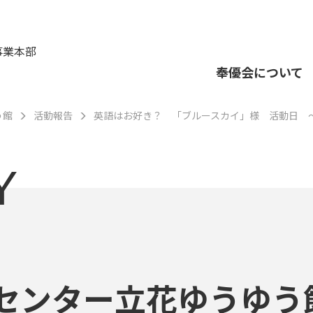
事業本部
奉優会について
う館
活動報告
英語はお好き？ 「ブルースカイ」様 活動日 
Y
センター立花ゆうゆう