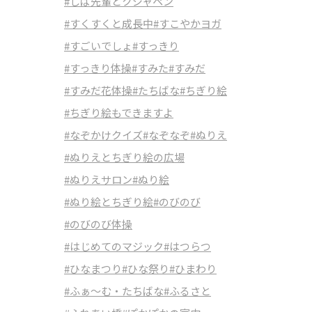
#しば先輩とクジャペン
#すくすくと成長中
#すこやかヨガ
#すごいでしょ
#すっきり
#すっきり体操
#すみた
#すみだ
#すみだ花体操
#たちばな
#ちぎり絵
#ちぎり絵もできますよ
#なぞかけクイズ
#なぞなぞ
#ぬりえ
#ぬりえとちぎり絵の広場
#ぬりえサロン
#ぬり絵
#ぬり絵とちぎり絵
#のびのび
#のびのび体操
#はじめてのマジック
#はつらつ
#ひなまつり
#ひな祭り
#ひまわり
#ふぁ～む・たちばな
#ふるさと