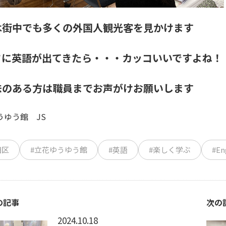
は街中でも多くの外国人観光客を見かけます
さに英語が出てきたら・・・カッコいいですよね！
味のある方は職員までお声がけお願いします
うゆう館 JS
田区
#立花ゆうゆう館
#英語
#楽しく学ぶ
#En
の記事
次の
2024.10.18