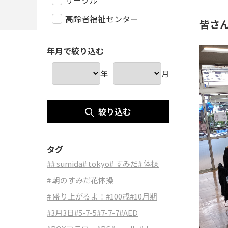
サークル
高齢者福祉センター
皆さ
年月で絞り込む
年
月
絞り込む
タグ
#
# sumida
# tokyo
# すみだ
# 体操
# 朝のすみだ花体操
# 盛り上がるよ！
#100歳
#10月期
#3月3日
#5-7-5
#7-7-7
#AED