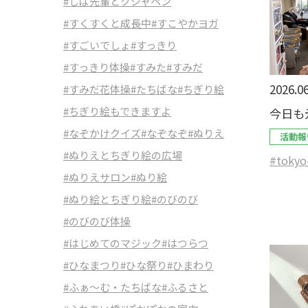
#しば先輩とクジャペン
#すくすくと成長中
#すこやかヨガ
#すごいでしょ
#すっきり
#すっきり体操
#すみた
#すみだ
2026.06
#すみだ花体操
#たちばな
#ちぎり絵
#ちぎり絵もできますよ
今日も
#なぞかけクイズ
#なぞなぞ
#ぬりえ
活動報
#ぬりえとちぎり絵の広場
#tokyo
#ぬりえサロン
#ぬり絵
#ぬり絵とちぎり絵
#のびのび
#のびのび体操
#はじめてのマジック
#はつらつ
#ひなまつり
#ひな祭り
#ひまわり
#ふぁ～む・たちばな
#ふるさと