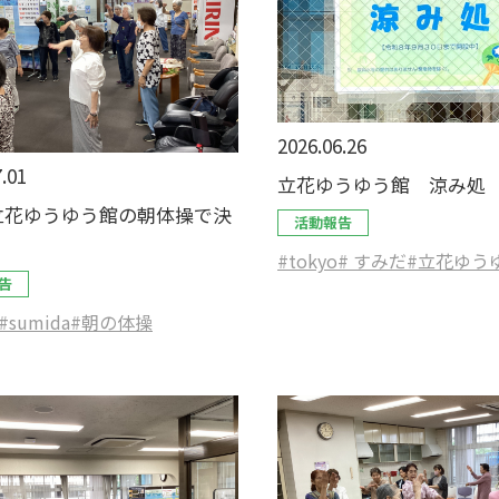
2026.06.26
.01
立花ゆうゆう館 涼み処
立花ゆうゆう館の朝体操で決
活動報告
#tokyo
# すみだ
#立花ゆう
告
#sumida
#朝の体操