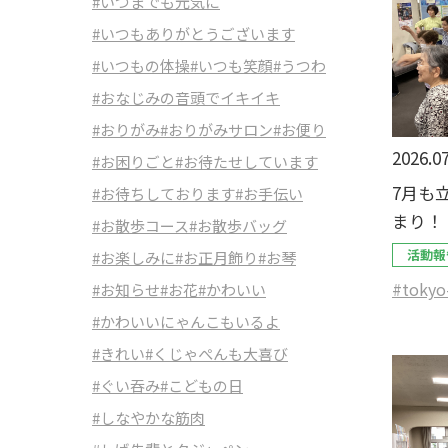
#いつまでも元気に
#いつもありがとうございます
#いつもの体操
#いつも笑顔
#うつわ
#おなじみの音頭でイキイキ
#おりがみ
#おりがみサロン
#お便り
2026.07
#お困りごと
#お待たせしています
7月も
#お待ちしております
#お手伝い
まり！
#お散歩コース
#お散歩バッグ
活動報
#お楽しみに
#お正月飾り
#お琴
#tokyo
#お知らせ
#お花
#かわいい
#かわいいにゃんこもいるよ
#きれい
#くじゃぺんも大喜び
#ぐい吞み
#こどもの日
#しなやかな筋肉