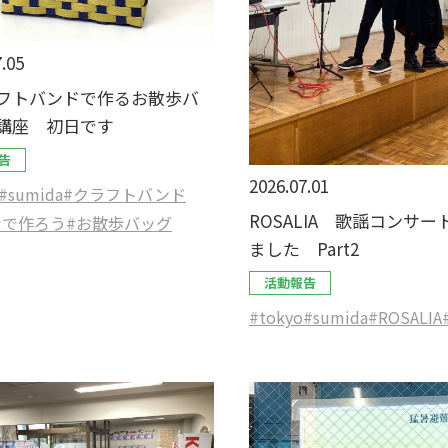
.05
フトバンドで作るお散歩バ
講座 初日です
告
2026.07.01
#sumida
#クラフトバンド
ROSALIA 歌謡コンサ
なで作ろう
#お散歩バッグ
ました Part2
活動報告
#tokyo
#sumida
#ROSALIA