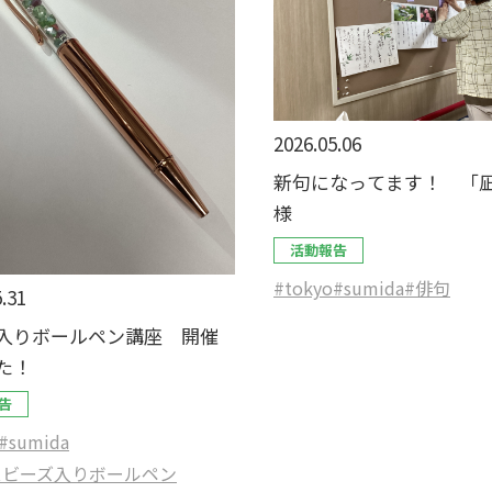
2026.05.06
新句になってます！ 「
様
活動報告
#tokyo
#sumida
#俳句
.31
入りボールペン講座 開催
た！
告
#sumida
スビーズ入りボールペン