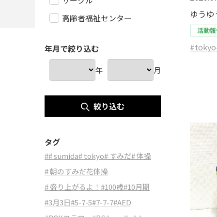
サークル
ゆうゆ
高齢者福祉センター
活動報
#tokyo
年月で絞り込む
年
月
絞り込む
タグ
#
# sumida
# tokyo
# すみだ
# 体操
# 朝のすみだ花体操
# 盛り上がるよ！
#100歳
#10月期
#3月3日
#5-7-5
#7-7-7
#AED