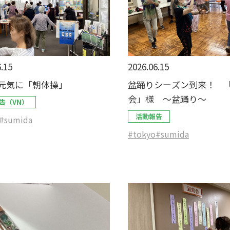
.15
2026.06.15
元気に「朝体操」
盆踊りシーズン到来！ 
会」様 ～盆踊り～
告（VN）
活動報告
#sumida
#tokyo
#sumida