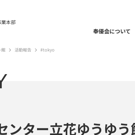
事業本部
奉優会について
う館
活動報告
#tokyo
Y
センター立花ゆうゆう