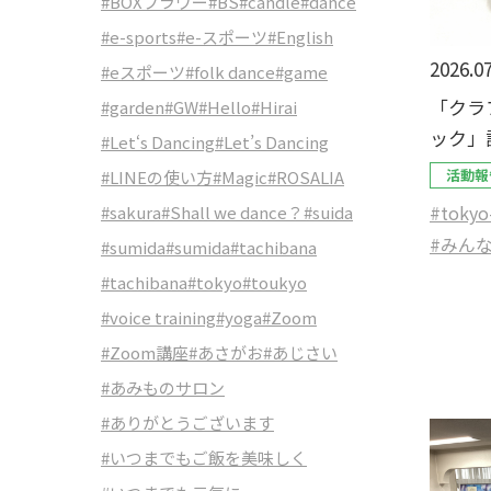
#BOXフラワー
#BS
#candle
#dance
#e-sports
#e-スポーツ
#English
2026.07
#eスポーツ
#folk dance
#game
「クラ
#garden
#GW
#Hello
#Hirai
ック」
#Let‘s Dancing
#Let’s Dancing
活動報
#LINEの使い方
#Magic
#ROSALIA
#tokyo
#sakura
#Shall we dance？
#suida
#みん
#sumida
#sumida
#tachibana
#tachibana
#tokyo
#toukyo
#voice training
#yoga
#Zoom
#Zoom講座
#あさがお
#あじさい
#あみものサロン
#ありがとうございます
#いつまでもご飯を美味しく