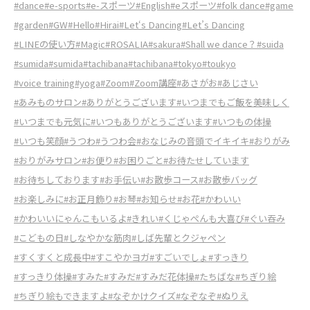
#dance
#e-sports
#e-スポーツ
#English
#eスポーツ
#folk dance
#game
#garden
#GW
#Hello
#Hirai
#Let‘s Dancing
#Let’s Dancing
#LINEの使い方
#Magic
#ROSALIA
#sakura
#Shall we dance？
#suida
#sumida
#sumida
#tachibana
#tachibana
#tokyo
#toukyo
#voice training
#yoga
#Zoom
#Zoom講座
#あさがお
#あじさい
#あみものサロン
#ありがとうございます
#いつまでもご飯を美味しく
#いつまでも元気に
#いつもありがとうございます
#いつもの体操
#いつも笑顔
#うつわ
#うつわ会
#おなじみの音頭でイキイキ
#おりがみ
#おりがみサロン
#お便り
#お困りごと
#お待たせしています
#お待ちしております
#お手伝い
#お散歩コース
#お散歩バッグ
#お楽しみに
#お正月飾り
#お琴
#お知らせ
#お花
#かわいい
#かわいいにゃんこもいるよ
#きれい
#くじゃぺんも大喜び
#ぐい吞み
#こどもの日
#しなやかな筋肉
#しば先輩とクジャペン
#すくすくと成長中
#すこやかヨガ
#すごいでしょ
#すっきり
#すっきり体操
#すみた
#すみだ
#すみだ花体操
#たちばな
#ちぎり絵
#ちぎり絵もできますよ
#なぞかけクイズ
#なぞなぞ
#ぬりえ