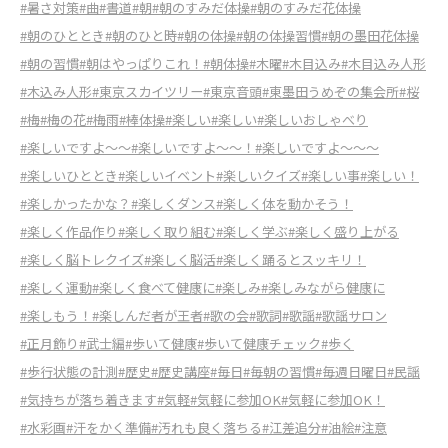
#暑さ対策
#曲
#書道
#朝
#朝のすみだ体操
#朝のすみだ花体操
#朝のひととき
#朝のひと時
#朝の体操
#朝の体操習慣
#朝の墨田花体操
#朝の習慣
#朝はやっぱりこれ！
#朝体操
#木曜
#木目込み
#木目込み人形
#木込み人形
#東京スカイツリー
#東京音頭
#東墨田うめぞの集会所
#桜
#梅
#梅の花
#梅雨
#棒体操
#楽しい
#楽しい
#楽しいおしゃべり
#楽しいですよ～～
#楽しいですよ～～！
#楽しいですよ～～～
#楽しいひととき
#楽しいイベント
#楽しいクイズ
#楽しい事
#楽しい！
#楽しかったかな？
#楽しくダンス
#楽しく体を動かそう！
#楽しく作品作り
#楽しく取り組む
#楽しく学ぶ
#楽しく盛り上がる
#楽しく脳トレクイズ
#楽しく脳活
#楽しく踊るとスッキリ！
#楽しく運動
#楽しく食べて健康に
#楽しみ
#楽しみながら健康に
#楽しもう！
#楽しんだ者が王者
#歌の会
#歌詞
#歌謡
#歌謡サロン
#正月飾り
#武士編
#歩いて健康
#歩いて健康チェック
#歩く
#歩行状態の計測
#歴史
#歴史講座
#毎日
#毎朝の習慣
#毎週日曜日
#民謡
#気持ちが落ち着きます
#気軽
#気軽に参加OK
#気軽に参加OK！
#水彩画
#汗をかく準備
#汚れも良く落ちる
#江差追分
#油絵
#注意