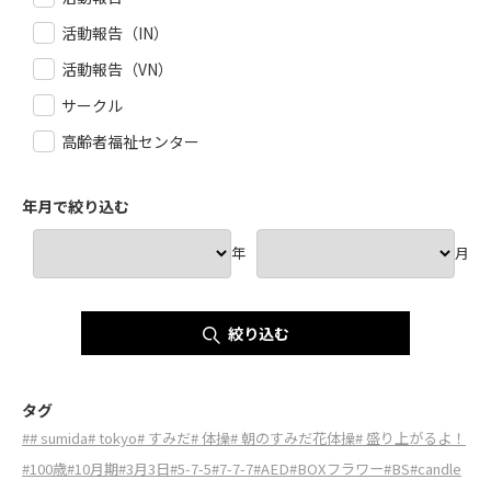
活動報告（IN）
活動報告（VN）
サークル
高齢者福祉センター
年月で絞り込む
年
月
絞り込む
タグ
#
# sumida
# tokyo
# すみだ
# 体操
# 朝のすみだ花体操
# 盛り上がるよ！
#100歳
#10月期
#3月3日
#5-7-5
#7-7-7
#AED
#BOXフラワー
#BS
#candle