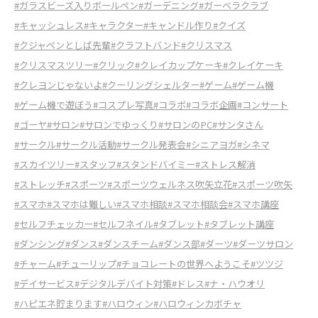
#ガラスビーズ入りボールペン
#ガーデニング
#ガーベラクラブ
#キャッシュレス
#キャラクター
#キャンドル作り
#クイズ
#クジャペンとしば先輩
#クラフトバンド
#クリスマス
#クリスマスツリー
#クリック
#クレイカップケーキ
#クレイケーキ
#クレヨンじゃないよ
#クーリングシェルター
#ゲーム
#ゲーム機
#ゲーム機で遊ぼう
#コスプレ写真
#コラボ
#コラボ企画
#コンサート
#ゴーヤ
#サロン
#サロンでゆっくり
#サロンのPC
#サンタさん
#サークル
#サークル活動
#サークル発表会
#シニアヨガ
#シネマ
#スカイツリー
#スタッフ
#スタンドバイミー
#ストレス解消
#ストレッチ
#スポーツ
#スポーツウェルネス吹矢立花
#スポーツ吹矢
#スマホ
#スマホは難しい
#スマホ相談
#スマホ相談会
#スマホ講座
#セルフチェッカー
#セルフネイル
#タブレット
#タブレット講座
#ダンシング
#ダンス
#ダンスチーム
#ダンス部
#ダーツ
#ダーツサロン
#チャーム
#チューリップ
#チョコレートの世界へようこそ
#ツツジ
#デイサービス
#デジタルデバイト対策
#ドレス
#ナ・ハウオリ
#ハピエネ貯まります
#ハロウィン
#ハロウィンカボチャ