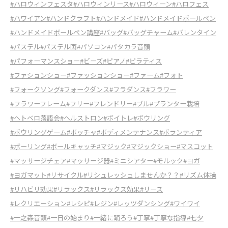
#ハロウィンフェスタ
#ハロウィンリース
#ハロウィーン
#ハロフェス
#ハワイアン
#ハンドクラフト
#ハンドメイド
#ハンドメイドボールペン
#ハンドメイドボールペン講座
#バッグ
#バッグチャーム
#バレンタイン
#パステル
#パステル画
#パソコン
#パタカラ音頭
#パフォーマンスショー
#ビーズ
#ピアノ
#ピラティス
#ファションショー
#ファッションショー
#ファーム
#フォト
#フォークソング
#フォークダンス
#フラダンス
#フラワー
#フラワーフレーム
#フリー
#フレンドリー
#ブル
#プランター栽培
#ヘトベロ落語会
#ヘルストロン
#ボイトレ
#ボウリング
#ボウリングゲーム
#ボッチャ
#ボディメンテナンス
#ボランティア
#ボーリング
#ボールキャッチ
#マジック
#マジックショー
#マスコット
#マッサージチェア
#マッサージ器
#ミニシアター
#モルック
#ヨガ
#ヨガマット
#リサイクル
#リシュレッシュしませんか？？
#リズム体操
#リハビリ効果
#リラックス
#リラックス効果
#リース
#レクリエーション
#レシピ
#レジン
#レッツダンシング
#ワイワイ
#一之森音頭
#一日の始まり
#一緒に踊ろう
#丁寧
#丁寧な指導
#七夕