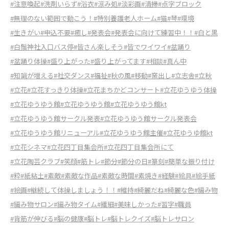
#注意喚起
#洗剤いらず
#浴衣
#涼み処
#淡彩画
#清掃
#点字ブロック
#無理のない範囲で動こう！
#特別養護老人ホーム
#猫
#琴
#環境
#生きがい
#申込不要
#癒し
#発表会
#発表会に向けて練習中！！
#白と黒
#白鬚神社入口バス停
#皆さん楽しそう
#皆でワイワイ
#盆踊り
#盆踊り体操
#盛り上がった
#盛り上がってます
#相談
#真ん中
#知識が増える
#社交ダンス
#福祉
#秋の風
#移動
#窯出し
#立志舎
#立秋
#立花
#立花すっきり体操
#立花まちかどコンサート
#立花ゆうゆう体操
#立花ゆうゆう館
#立花ゆうゆう館
#立花ゆうゆう館kt
#立花ゆうゆう館サークル発表
#立花ゆうゆう館サークル発表会
#立花ゆうゆう館リニューアル
#立花ゆうゆう館主催
#立花ゆうゆ館kt
#立花シネマ
#立花四丁目集会所
#立花四丁目集会所にて
#立花陶芸クラブ
#笑顔
#筋トレ
#節分
#節分の日
#篆刻
#簡単な振り付け
#粋
#紙粘土
#素敵
#素敵な作品
#素敵な時間
#素焼き
#経験
#絵具
#絵手紙
#絵画
#継続して体操しましょう！！
#維持
#綺麗だね
#綺麗な色
#編み物
#編み物サロン
#編み物タイム
#繊細
#美味しかった
#習字
#職員
#背筋が伸びる
#脳の健康
#脳トレ
#脳トレクイズ
#脳トレサロン