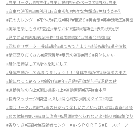
#自主サークル
#自主化
#自主活動
#自分のペースで
#自然
#自由
#自由な時間
#自由利用日
#自由参加
#色々な色鉛筆
#色鮮やか
#花
#花のカレンダー
#花体操
#花瓶
#芸術
#若返り
#英会話
#英会話教室
#英語
#英語を楽しもう
#茶話会
#華やかに
#落語
#落語会
#表彰状
#見学
#見学希望
#親切
#観葉植物
#計算問題
#試合
#試着会
#認知症
#認知症サポーター養成講座
#誰でもできます
#談笑
#講座
#講座情報
#講座盛りだくさん
#謹賀新年
#足元の運動
#踊り
#身体にいい
#身体を伸ばして
#身体を動かして
#身体を動かして温まりましょう！！
#身体を動かす
#身体ポカポカ
#輪になって踊ろう
#輪投げ
#辰年
#運動
#運動が苦手
#運動の秋
#運動機能の向上
#運動機能向上
#運動習慣
#野菜
#金木犀
#長寿マッサージ
#間違い探し
#関心
#防災
#防災クイズ
#陶芸
#陶芸サークル
#集中
#雨の日だって楽しいこといっぱい
#雪
#青春
#音楽
#頭の体操
#願い事
#風に注意
#風景画
#食べられないよ
#飾り
#館
#館便り
#香りつき
#高齢者
#高齢者センター
#ｅ-ＳＰＯＲＴＳ
#Ｅースポーツ