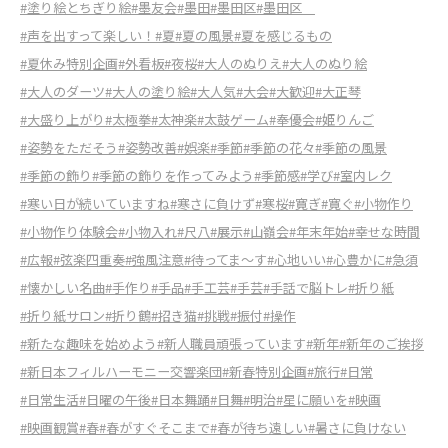
#塗り絵とちぎり絵
#墨友会
#墨田
#墨田区
#墨田区
#声を出すって楽しい！
#夏
#夏の風景
#夏を感じるもの
#夏休み特別企画
#外看板
#夜桜
#大人のぬりえ
#大人のぬり絵
#大人のダーツ
#大人の塗り絵
#大人気
#大会
#大歓迎
#大正琴
#大盛り上がり
#太極拳
#太神楽
#太鼓ゲーム
#奉優会
#姫りんご
#姿勢をただそう
#姿勢改善
#娯楽
#季節
#季節の花々
#季節の風景
#季節の飾り
#季節の飾りを作ってみよう
#季節感
#学び
#室内レク
#寒い日が続いていますね
#寒さに負けず
#寒桜
#寛ぎ
#寛ぐ
#小物作り
#小物作り体験会
#小物入れ
#尺八
#展示
#山嶺会
#年末年始
#幸せな時間
#広報
#弦楽四重奏
#強風注意
#待ってま～す
#心地いい
#心豊かに
#急須
#懐かしい名曲
#手作り
#手品
#手工芸
#手芸
#手話で脳トレ
#折り紙
#折り紙サロン
#折り鶴
#招き猫
#挑戦
#振付
#操作
#新たな趣味を始めよう
#新人職員頑張っています
#新年
#新年のご挨拶
#新日本フィルハーモニー交響楽団
#新春特別企画
#旅行
#日常
#日常生活
#日曜の午後
#日本舞踊
#日舞
#明治
#星に願いを
#映画
#映画観賞
#春
#春がすぐそこまで
#春が待ち遠しい
#暑さに負けない