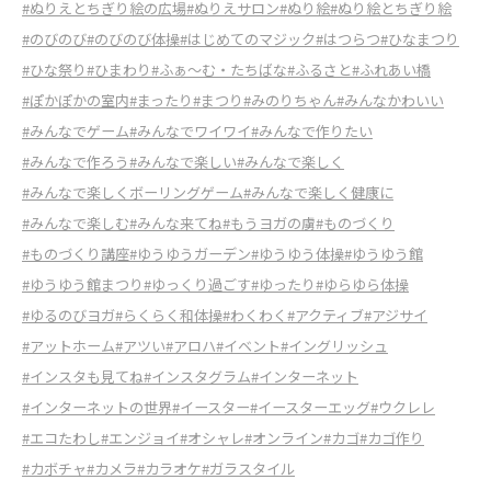
#ぬりえとちぎり絵の広場
#ぬりえサロン
#ぬり絵
#ぬり絵とちぎり絵
#のびのび
#のびのび体操
#はじめてのマジック
#はつらつ
#ひなまつり
#ひな祭り
#ひまわり
#ふぁ～む・たちばな
#ふるさと
#ふれあい橋
#ぽかぽかの室内
#まったり
#まつり
#みのりちゃん
#みんなかわいい
#みんなでゲーム
#みんなでワイワイ
#みんなで作りたい
#みんなで作ろう
#みんなで楽しい
#みんなで楽しく
#みんなで楽しくボーリングゲーム
#みんなで楽しく健康に
#みんなで楽しむ
#みんな来てね
#もうヨガの虜
#ものづくり
#ものづくり講座
#ゆうゆうガーデン
#ゆうゆう体操
#ゆうゆう館
#ゆうゆう館まつり
#ゆっくり過ごす
#ゆったり
#ゆらゆら体操
#ゆるのびヨガ
#らくらく和体操
#わくわく
#アクティブ
#アジサイ
#アットホーム
#アツい
#アロハ
#イベント
#イングリッシュ
#インスタも見てね
#インスタグラム
#インターネット
#インターネットの世界
#イースター
#イースターエッグ
#ウクレレ
#エコたわし
#エンジョイ
#オシャレ
#オンライン
#カゴ
#カゴ作り
#カボチャ
#カメラ
#カラオケ
#ガラスタイル