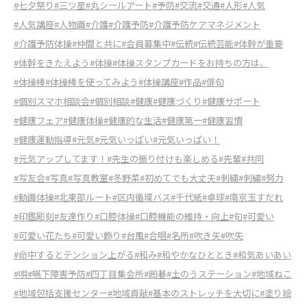
#七夕祭り
#三ツ星
#丸シールアート
#予防
#交流
#交通
#人形
#人気
#人気講座
#人物画
#介護
#介護予防
#介護予防ケアマネジメント
#介護予防体操
#仲間と共に
#会員募集中
#伝統
#伝統芸能
#体幹が重要
#体幹をきたえよう
#体操
#体操スタンプカードをお持ちの方は、
#体操棒
#体操棒を使ってみよう
#体操講座
#作品
#俳句
#個別スマホ相談会
#個別相談
#健康
#健康づくり
#健康サポート
#健康フェア
#健康体操
#健康的な生活
#健康第一
#健康習慣
#健康運動指導
#元気
#元気いっぱい
#元気いっぱい！
#元気アップしてます！
#先生の振り付けも楽しめる
#先輩
#共同
#写友会
#写真
#写真教室
#冬野菜
#初めてでも大丈夫
#刺繍
#刺繡
#努力
#動画体操
#北東部ルート
#区内循環バス
#千代紙
#卓球
#南京玉すだれ
#印鑑彫刻
#友達作り
#口腔体操
#口腔機能の維持・向上
#句
#可愛い
#可愛い花たち
#可愛い飾り
#台風
#合唱
#名所
#吹き矢
#吹矢
#命中するとテンション上がる
#和み
#和やかなひととき
#和気あいあい
#唄
#嚥下障害予防
#四丁目集会所
#囲碁
#土のうステーション
#地域ねこ
#地域包括支援センター
#地域貢献
#基本のストレッチを大切に
#塗り絵