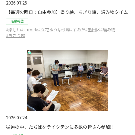
2026.07.25
【毎週火曜日：自由参加】塗り絵、ちぎり絵、編み物タイム
活動報告
#楽しい
#sumida
#立花ゆうゆう館
#すみだ
#墨田区
#編み物
#ちぎり絵
2026.07.24
猛暑の中、たちばなテイクテンに多数の皆さん参加‼