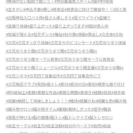
#無理のない範囲で動こう！
#特別養護老人ホーム
#猫
#琴
#環境
#生きがい
#申込不要
#癒し
#発表会
#発表会に向けて練習中！！
#白と黒
#白鬚神社入口バス停
#皆さん楽しそう
#皆でワイワイ
#盆踊り
#盆踊り体操
#盛り上がった
#盛り上がってます
#相談
#真ん中
#知識が増える
#社交ダンス
#福祉
#秋の風
#移動
#窯出し
#立志舎
#立秋
#立花
#立花すっきり体操
#立花まちかどコンサート
#立花ゆうゆう体操
#立花ゆうゆう館
#立花ゆうゆう館
#立花ゆうゆう館kt
#立花ゆうゆう館サークル発表
#立花ゆうゆう館サークル発表会
#立花ゆうゆう館リニューアル
#立花ゆうゆう館主催
#立花ゆうゆ館kt
#立花シネマ
#立花四丁目集会所
#立花四丁目集会所にて
#立花陶芸クラブ
#笑顔
#筋トレ
#節分
#節分の日
#篆刻
#簡単な振り付け
#粋
#紙粘土
#素敵
#素敵な作品
#素敵な時間
#素焼き
#経験
#絵具
#絵手紙
#絵画
#継続して体操しましょう！！
#維持
#綺麗だね
#綺麗な色
#編み物
#編み物サロン
#編み物タイム
#繊細
#美味しかった
#習字
#職員
#背筋が伸びる
#脳の健康
#脳トレ
#脳トレクイズ
#脳トレサロン
#自主サークル
#自主化
#自主活動
#自分のペースで
#自然
#自由