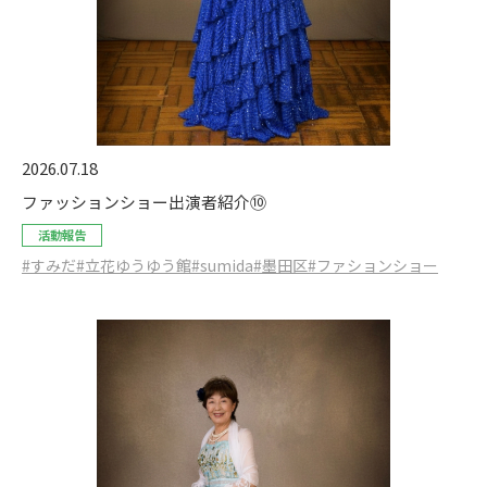
2026.07.18
ファッションショー出演者紹介⑩
活動報告
#すみだ
#立花ゆうゆう館
#sumida
#墨田区
#ファションショー