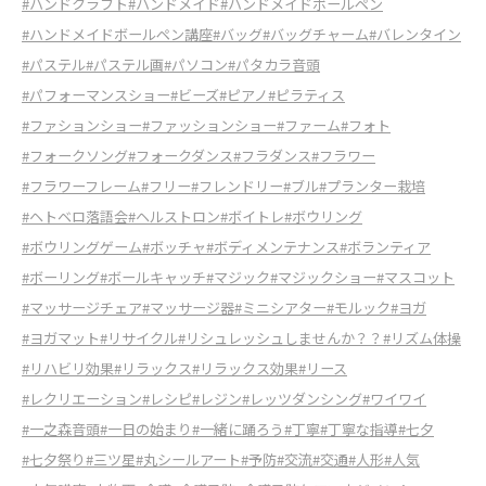
#ハンドクラフト
#ハンドメイド
#ハンドメイドボールペン
#ハンドメイドボールペン講座
#バッグ
#バッグチャーム
#バレンタイン
#パステル
#パステル画
#パソコン
#パタカラ音頭
#パフォーマンスショー
#ビーズ
#ピアノ
#ピラティス
#ファションショー
#ファッションショー
#ファーム
#フォト
#フォークソング
#フォークダンス
#フラダンス
#フラワー
#フラワーフレーム
#フリー
#フレンドリー
#ブル
#プランター栽培
#ヘトベロ落語会
#ヘルストロン
#ボイトレ
#ボウリング
#ボウリングゲーム
#ボッチャ
#ボディメンテナンス
#ボランティア
#ボーリング
#ボールキャッチ
#マジック
#マジックショー
#マスコット
#マッサージチェア
#マッサージ器
#ミニシアター
#モルック
#ヨガ
#ヨガマット
#リサイクル
#リシュレッシュしませんか？？
#リズム体操
#リハビリ効果
#リラックス
#リラックス効果
#リース
#レクリエーション
#レシピ
#レジン
#レッツダンシング
#ワイワイ
#一之森音頭
#一日の始まり
#一緒に踊ろう
#丁寧
#丁寧な指導
#七夕
#七夕祭り
#三ツ星
#丸シールアート
#予防
#交流
#交通
#人形
#人気