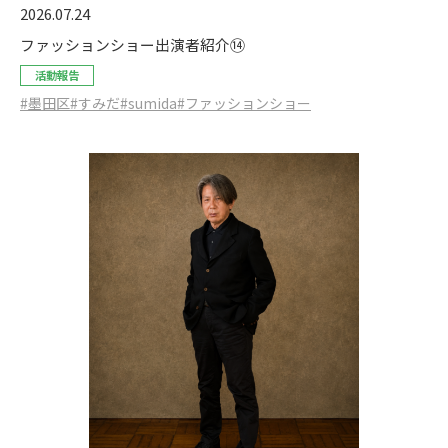
2026.07.24
ファッションショー出演者紹介⑭
活動報告
#墨田区
#すみだ
#sumida
#ファッションショー