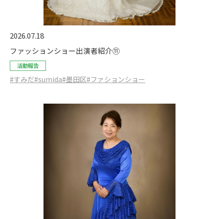
2026.07.18
ファッションショー出演者紹介⑪
活動報告
#すみだ
#sumida
#墨田区
#ファションショー