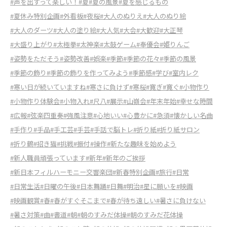
#声を出すって楽しい！
#夏
#夏の風景
#夏を感じるもの
#夏休み特別企画
#外看板
#夜桜
#大人のぬりえ
#大人のぬり絵
#大人のダーツ
#大人の塗り絵
#大人気
#大会
#大歓迎
#大正琴
#大盛り上がり
#太極拳
#太神楽
#太鼓ゲーム
#奉優会
#姫りんご
#姿勢をただそう
#姿勢改善
#娯楽
#季節
#季節の花々
#季節の風景
#季節の飾り
#季節の飾りを作ってみよう
#季節感
#学び
#室内レク
#寒い日が続いていますね
#寒さに負けず
#寒桜
#寛ぎ
#寛ぐ
#小物作り
#小物作り体験会
#小物入れ
#尺八
#展示
#山嶺会
#年末年始
#幸せな時間
#広報
#弦楽四重奏
#強風注意
#心地いい
#心豊かに
#急須
#懐かしい名曲
#手作り
#手品
#手工芸
#手芸
#手話で脳トレ
#折り紙
#折り紙サロン
#折り鶴
#招き猫
#挑戦
#振付
#操作
#新たな趣味を始めよう
#新人職員頑張っています
#新年
#新年のご挨拶
#新日本フィルハーモニー交響楽団
#新春特別企画
#旅行
#日常
#日常生活
#日曜の午後
#日本舞踊
#日舞
#明治
#星に願いを
#映画
#映画観賞
#春
#春がすぐそこまで
#春が待ち遠しい
#暑さに負けない
#暑さ対策
#曲
#書道
#朝
#朝のすみだ体操
#朝のすみだ花体操