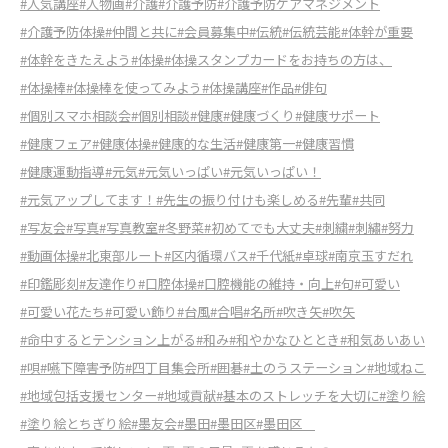
#人気講座
#人物画
#介護
#介護予防
#介護予防ケアマネジメント
#介護予防体操
#仲間と共に
#会員募集中
#伝統
#伝統芸能
#体幹が重要
#体幹をきたえよう
#体操
#体操スタンプカードをお持ちの方は、
#体操棒
#体操棒を使ってみよう
#体操講座
#作品
#俳句
#個別スマホ相談会
#個別相談
#健康
#健康づくり
#健康サポート
#健康フェア
#健康体操
#健康的な生活
#健康第一
#健康習慣
#健康運動指導
#元気
#元気いっぱい
#元気いっぱい！
#元気アップしてます！
#先生の振り付けも楽しめる
#先輩
#共同
#写友会
#写真
#写真教室
#冬野菜
#初めてでも大丈夫
#刺繍
#刺繡
#努力
#動画体操
#北東部ルート
#区内循環バス
#千代紙
#卓球
#南京玉すだれ
#印鑑彫刻
#友達作り
#口腔体操
#口腔機能の維持・向上
#句
#可愛い
#可愛い花たち
#可愛い飾り
#台風
#合唱
#名所
#吹き矢
#吹矢
#命中するとテンション上がる
#和み
#和やかなひととき
#和気あいあい
#唄
#嚥下障害予防
#四丁目集会所
#囲碁
#土のうステーション
#地域ねこ
#地域包括支援センター
#地域貢献
#基本のストレッチを大切に
#塗り絵
#塗り絵とちぎり絵
#墨友会
#墨田
#墨田区
#墨田区