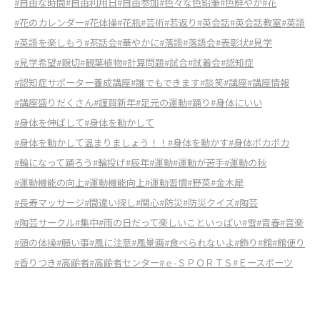
#自由な時間
#自由利用日
#自由参加
#色々な色鉛筆
#色鮮やか
#花
#花のカレンダー
#花体操
#花瓶
#芸術
#若返り
#英会話
#英会話教室
#英語
#英語を楽しもう
#茶話会
#華やかに
#落語
#落語会
#表彰状
#見学
#見学希望
#親切
#観葉植物
#計算問題
#試合
#試着会
#認知症
#認知症サポーター養成講座
#誰でもできます
#談笑
#講座
#講座情報
#講座盛りだくさん
#謹賀新年
#足元の運動
#踊り
#身体にいい
#身体を伸ばして
#身体を動かして
#身体を動かして温まりましょう！！
#身体を動かす
#身体ポカポカ
#輪になって踊ろう
#輪投げ
#辰年
#運動
#運動が苦手
#運動の秋
#運動機能の向上
#運動機能向上
#運動習慣
#野菜
#金木犀
#長寿マッサージ
#間違い探し
#関心
#防災
#防災クイズ
#陶芸
#陶芸サークル
#集中
#雨の日だって楽しいこといっぱい
#雪
#青春
#音楽
#頭の体操
#願い事
#風に注意
#風景画
#食べられないよ
#飾り
#館
#館便り
#香りつき
#高齢者
#高齢者センター
#ｅ-ＳＰＯＲＴＳ
#Ｅースポーツ