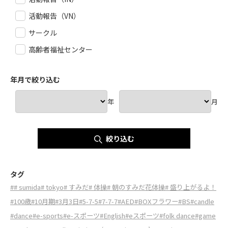
活動報告（VN）
サークル
高齢者福祉センター
年月で絞り込む
年
月
絞り込む
タグ
#
# sumida
# tokyo
# すみだ
# 体操
# 朝のすみだ花体操
# 盛り上がるよ！
#100歳
#10月期
#3月3日
#5-7-5
#7-7-7
#AED
#BOXフラワー
#BS
#candle
#dance
#e-sports
#e-スポーツ
#English
#eスポーツ
#folk dance
#game