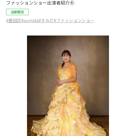
ファッションショー出演者紹介⑥
活動報告
#墨田区
#sumida
#すみだ
#ファッションショー