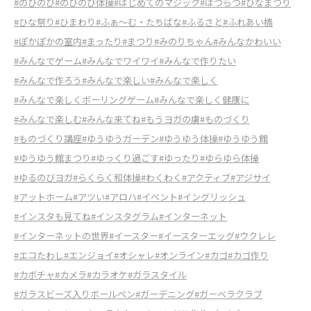
#のびのび
#のびのび体操
#はじめてのマジック
#はつらつ
#ひなまつり
#ひな祭り
#ひまわり
#ふぁ～む・たちばな
#ふるさと
#ふれあい橋
#ぽかぽかの室内
#まったり
#まつり
#みのりちゃん
#みんなかわいい
#みんなでゲーム
#みんなでワイワイ
#みんなで作りたい
#みんなで作ろう
#みんなで楽しい
#みんなで楽しく
#みんなで楽しくボーリングゲーム
#みんなで楽しく健康に
#みんなで楽しむ
#みんな来てね
#もうヨガの虜
#ものづくり
#ものづくり講座
#ゆうゆうガーデン
#ゆうゆう体操
#ゆうゆう館
#ゆうゆう館まつり
#ゆっくり過ごす
#ゆったり
#ゆらゆら体操
#ゆるのびヨガ
#らくらく和体操
#わくわく
#アクティブ
#アジサイ
#アットホーム
#アツい
#アロハ
#イベント
#イングリッシュ
#インスタも見てね
#インスタグラム
#インターネット
#インターネットの世界
#イースター
#イースターエッグ
#ウクレレ
#エコたわし
#エンジョイ
#オシャレ
#オンライン
#カゴ
#カゴ作り
#カボチャ
#カメラ
#カラオケ
#ガラスタイル
#ガラスビーズ入りボールペン
#ガーデニング
#ガーベラクラブ