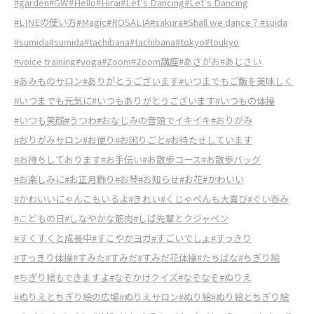
#garden
#GW
#Hello
#Hirai
#Let‘s Dancing
#Let’s Dancing
#LINEの使い方
#Magic
#ROSALIA
#sakura
#Shall we dance？
#suida
#sumida
#sumida
#tachibana
#tachibana
#tokyo
#toukyo
#voice training
#yoga
#Zoom
#Zoom講座
#あさがお
#あじさい
#あみものサロン
#ありがとうございます
#いつまでもご飯を美味しく
#いつまでも元気に
#いつもありがとうございます
#いつもの体操
#いつも笑顔
#うつわ
#おなじみの音頭でイキイキ
#おりがみ
#おりがみサロン
#お便り
#お困りごと
#お待たせしています
#お待ちしております
#お手伝い
#お散歩コース
#お散歩バッグ
#お楽しみに
#お正月飾り
#お琴
#お知らせ
#お花
#かわいい
#かわいいにゃんこもいるよ
#きれい
#くじゃぺんも大喜び
#ぐい吞み
#こどもの日
#しなやかな筋肉
#しば先輩とクジャペン
#すくすくと成長中
#すこやかヨガ
#すごいでしょ
#すっきり
#すっきり体操
#すみた
#すみだ
#すみだ花体操
#たちばな
#ちぎり絵
#ちぎり絵もできますよ
#なぞかけクイズ
#なぞなぞ
#ぬりえ
#ぬりえとちぎり絵の広場
#ぬりえサロン
#ぬり絵
#ぬり絵とちぎり絵