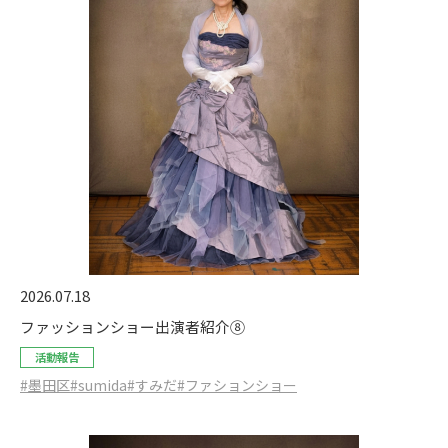
2026.07.18
ファッションショー出演者紹介⑧
活動報告
#墨田区
#sumida
#すみだ
#ファションショー