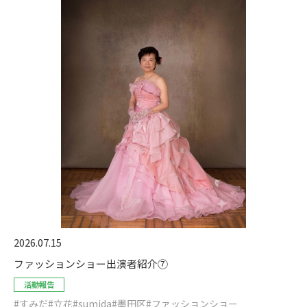
2026.07.15
ファッションショー出演者紹介⑦
活動報告
#すみだ
#立花
#sumida
#墨田区
#ファッションショー