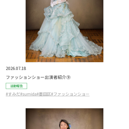
2026.07.18
ファッションショー出演者紹介⑨
活動報告
#すみだ
#sumida
#墨田区
#ファッションショー