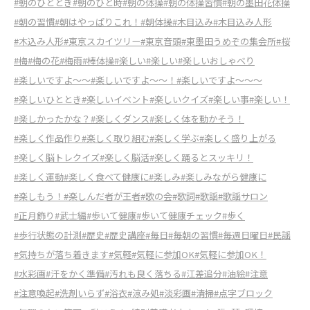
#朝のひととき
#朝のひと時
#朝の体操
#朝の体操習慣
#朝の墨田花体操
#朝の習慣
#朝はやっぱりこれ！
#朝体操
#木目込み
#木目込み人形
#木込み人形
#東京スカイツリー
#東京音頭
#東墨田うめぞの集会所
#桜
#梅
#梅の花
#梅雨
#棒体操
#楽しい
#楽しい
#楽しいおしゃべり
#楽しいですよ～～
#楽しいですよ～～！
#楽しいですよ～～～
#楽しいひととき
#楽しいイベント
#楽しいクイズ
#楽しい事
#楽しい！
#楽しかったかな？
#楽しくダンス
#楽しく体を動かそう！
#楽しく作品作り
#楽しく取り組む
#楽しく学ぶ
#楽しく盛り上がる
#楽しく脳トレクイズ
#楽しく脳活
#楽しく踊るとスッキリ！
#楽しく運動
#楽しく食べて健康に
#楽しみ
#楽しみながら健康に
#楽しもう！
#楽しんだ者が王者
#歌の会
#歌詞
#歌謡
#歌謡サロン
#正月飾り
#武士編
#歩いて健康
#歩いて健康チェック
#歩く
#歩行状態の計測
#歴史
#歴史講座
#毎日
#毎朝の習慣
#毎週日曜日
#民謡
#気持ちが落ち着きます
#気軽
#気軽に参加OK
#気軽に参加OK！
#水彩画
#汗をかく準備
#汚れも良く落ちる
#江差追分
#油絵
#注意
#注意喚起
#洗剤いらず
#浴衣
#涼み処
#淡彩画
#清掃
#点字ブロック