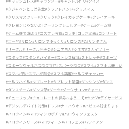
#キャッシュレス
#キャラクター
#キャンドル作り
#クイズ
#クジャペンとしば先輩
#クラフトバンド
#クリスマス
#クリスマスツリー
#クリック
#クレイカップケーキ
#クレイケーキ
#クレヨンじゃないよ
#クーリングシェルター
#ゲーム
#ゲーム機
#ゲーム機で遊ぼう
#コスプレ写真
#コラボ
#コラボ企画
#コンサート
#ゴーヤ
#サロン
#サロンでゆっくり
#サロンのPC
#サンタさん
#サークル
#サークル発表会
#シニアヨガ
#シネマ
#スカイツリー
#スタッフ
#スタンドバイミー
#ストレス解消
#ストレッチ
#スポーツ
#スポーツウェルネス吹矢立花
#スポーツ吹矢
#スマホ
#スマホは難しい
#スマホ相談
#スマホ相談会
#スマホ講座
#セルフチェッカー
#セルフネイル
#タブレット
#タブレット講座
#ダンシング
#ダンス
#ダンスチーム
#ダンス部
#ダーツ
#ダーツサロン
#チャーム
#チューリップ
#チョコレートの世界へようこそ
#ツツジ
#デイサービス
#デジタルデバイト対策
#ドレス
#ナ・ハウオリ
#ハピエネ貯まります
#ハロウィン
#ハロウィンカボチャ
#ハロウィンフェスタ
#ハロウィンリース
#ハロウィーン
#ハロフェス
#ハワイアン