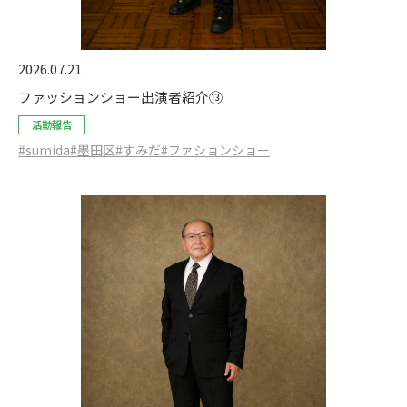
2026.07.21
ファッションショー出演者紹介⑬
活動報告
#sumida
#墨田区
#すみだ
#ファションショー