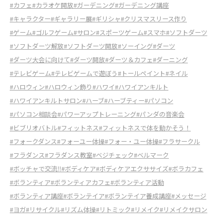
#カフェ
#カラオケ開放
#ガーデニング
#ガーデニング講座
#キャラクター
#ギャラリー展
#ギリシャ
#クリスマスリース作り
#ゲーム
#ゴルフゲーム
#サロン
#スポーツゲーム
#スマホ
#ソフトダーツ
#ソフトダーツ解放
#ソフトダーツ開放
#ソーイング
#ダーツ
#ダーツ大会に向けて
#ダーツ開放
#ダーツ＆カフェ
#ダーニング
#テレビゲーム
#テレビゲームで遊ぼう
#トールペイント
#ネイル
#ハロウィン
#ハロウィン飾り
#ハワイ
#ハワイアンキルト
#ハワイアンキルトサロン
#ハーブ
#ハーブティー
#パソコン
#パソコン相談会
#パワーアップトレーニング
#パンダの音楽会
#ビブリオバトル
#フィットネス
#フィットネスで体を動かそう！
#フォークダンス
#フォーユー体操
#フォー・ユー体操
#フラサークル
#フラダンス
#フラダンス教室
#ベジチェック
#ベルマーク
#ボッチャで交流‼
#ボディケア
#ボディケアエクササイズ
#ボラカフェ
#ボランティア
#ボランティアカフェ
#ボランティア活動
#ボランティア講座
#ボランテイア
#ボランテイア養成講座
#メッセージ
#ヨガ
#リサイクル
#リズム体操
#リトミック
#リメイク
#リメイクサロン