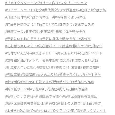
#リメイク＆ソーイング
#リース作り
#レクリエーション
#ワイヤークラフト
#七夕
#世代間交流
#世界遺産
#中庭様子
#介護予防
#介護予防体操
#介護予防体操
#体幹を鍛えよう
#体操
#作品を色鮮やかに
#作品作り
#俳句
#俳句の会
#健康フェスタ
#健康ブース
#健康相談
#健康講座
#元気に体を動かそう
#元気に体を動かそう！
#元気に身体を動かそう！
#処分市
#初心者も楽しめる！
#初心者パソコン講座
#刺繡クラブ
#勿体ない
#勿体ない処分市
#区民ぎゃらりー
#南京玉すだれ
#参加型イベント
#友禅絵師
#団体メンバー募集中‼
#地域交流
#地域支えあい活動
#地域支え合い活動
#地域貢献
#夏
#夏祭り
#外国文化
#夜間の講座
#夜間事業
#夜間講座
#大人のぬり絵
#姿勢を良くしよう
#学生見学
#小物制作
#当日参加可能です
#彩鬼
#手づくり
#手作り作品展
#折り紙サロン
#押し花
#押し花講座
#提灯
#支援団体活動
#新宿いきいき体操
#新宿区民の皆様へ
#新宿区高齢者等支援団
#新宿区高齢者等支援団体
#新宿御苑
#日本の大道芸
#日本画
#書道
#本好き
#染め物
#染め物サロン
#染クラブ
#栄養相談
#楽しくプレイ！