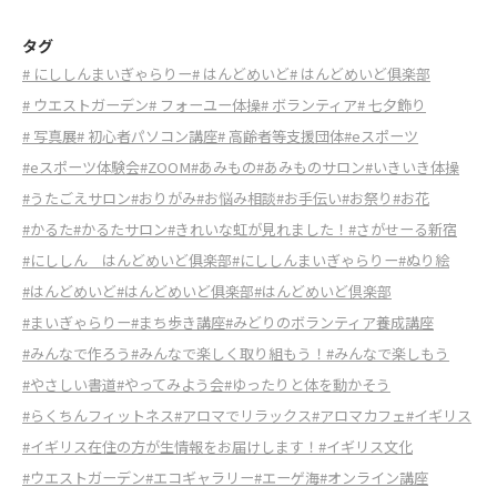
タグ
# にししんまいぎゃらりー
# はんどめいど
# はんどめいど俱楽部
# ウエストガーデン
# フォーユー体操
# ボランティア
# 七夕飾り
# 写真展
# 初心者パソコン講座
# 高齢者等支援団体
#eスポーツ
#eスポーツ体験会
#ZOOM
#あみもの
#あみものサロン
#いきいき体操
#うたごえサロン
#おりがみ
#お悩み相談
#お手伝い
#お祭り
#お花
#かるた
#かるたサロン
#きれいな虹が見れました！
#さがせーる新宿
#にししん はんどめいど俱楽部
#にししんまいぎゃらりー
#ぬり絵
#はんどめいど
#はんどめいど俱楽部
#はんどめいど倶楽部
#まいぎゃらりー
#まち歩き講座
#みどりのボランティア養成講座
#みんなで作ろう
#みんなで楽しく取り組もう！
#みんなで楽しもう
#やさしい書道
#やってみよう会
#ゆったりと体を動かそう
#らくちんフィットネス
#アロマでリラックス
#アロマカフェ
#イギリス
#イギリス在住の方が生情報をお届けします！
#イギリス文化
#ウエストガーデン
#エコギャラリー
#エーゲ海
#オンライン講座