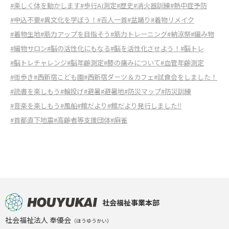
#楽しく体を動かします
#歩行AI測定
#歴史
#消火器訓練
#熱中症予防
#申込不要
#異文化を学ぼう！
#百人一首
#盆踊り
#着物リメイク
#着物生地
#筋力アップを目指そう
#筋力トレーニング
#納涼祭
#編み物
#編物サロン
#脳の活性化にもなる
#脳を活性化させよう！
#脳トレ
#脳トレチャレンジ
#脳年齢測定
#膝の痛みについて
#血管年齢測定
#街歩き
#西新宿こども園
#西新宿ダーツ＆カフェ
#試食会をしました！
#読書を楽しもう
#輪投げ
#避暑
#避暑地
#防災マップ
#防災訓練
#音楽を楽しもう
#風船
#館だより
#館だより発行しました‼
#首都直下地震
#高齢者等支援団体
#麻雀
社会福祉事業本部
社会福祉法人 奉優会
（ほうゆうかい）