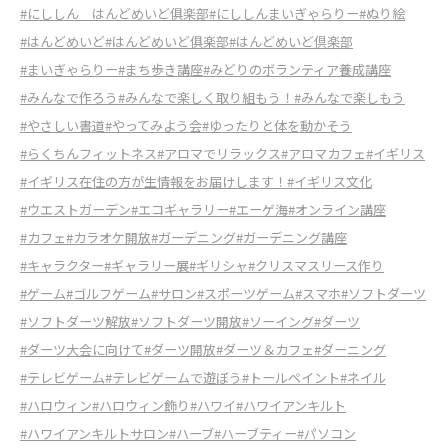
#にししん はんどめいど俱楽部
#にししんまいぎゃらりー
#ぬり絵
#はんどめいど
#はんどめいど俱楽部
#はんどめいど倶楽部
#まいぎゃらりー
#まち歩き講座
#みどりのボランティア養成講座
#みんなで作ろう
#みんなで楽しく取り組もう！
#みんなで楽しもう
#やさしい書道
#やってみよう会
#ゆったりと体を動かそう
#らくちんフィットネス
#アロマでリラックス
#アロマカフェ
#イギリス
#イギリス在住の方が生情報をお届けします！
#イギリス文化
#ウエストガーデン
#エコギャラリー
#エーゲ海
#オンライン講座
#カフェ
#カラオケ開放
#ガーデニング
#ガーデニング講座
#キャラクター
#ギャラリー展
#ギリシャ
#クリスマスリース作り
#ゲーム
#ゴルフゲーム
#サロン
#スポーツゲーム
#スマホ
#ソフトダーツ
#ソフトダーツ解放
#ソフトダーツ開放
#ソーイング
#ダーツ
#ダーツ大会に向けて
#ダーツ開放
#ダーツ＆カフェ
#ダーニング
#テレビゲーム
#テレビゲームで遊ぼう
#トールペイント
#ネイル
#ハロウィン
#ハロウィン飾り
#ハワイ
#ハワイアンキルト
#ハワイアンキルトサロン
#ハーブ
#ハーブティー
#パソコン