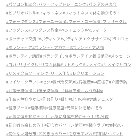
#パソコン相談会
#パワーアップトレーニング
#パンダの音楽会
#ビブリオバトル
#フィットネス
#フィットネスで体を動かそう！
#フォークダンス
#フォーユー体操
#フォー・ユー体操
#フラサークル
#フラダンス
#フラダンス教室
#ベジチェック
#ベルマーク
#ボッチャで交流‼
#ボディケア
#ボディケアエクササイズ
#ボラカフェ
#ボランティア
#ボランティアカフェ
#ボランティア活動
#ボランティア講座
#ボランテイア
#ボランテイア養成講座
#メッセージ
#ヨガ
#リサイクル
#リズム体操
#リトミック
#リメイク
#リメイクサロン
#リメイク＆ソーイング
#リース作り
#レクリエーション
#ワイヤークラフト
#七夕
#世代間交流
#世界遺産
#中庭様子
#介護予防
#介護予防体操
#介護予防体操
#体幹を鍛えよう
#体操
#作品を色鮮やかに
#作品作り
#俳句
#俳句の会
#健康フェスタ
#健康ブース
#健康相談
#健康講座
#元気に体を動かそう
#元気に体を動かそう！
#元気に身体を動かそう！
#処分市
#初心者も楽しめる！
#初心者パソコン講座
#刺繡クラブ
#勿体ない
#勿体ない処分市
#区民ぎゃらりー
#南京玉すだれ
#参加型イベント