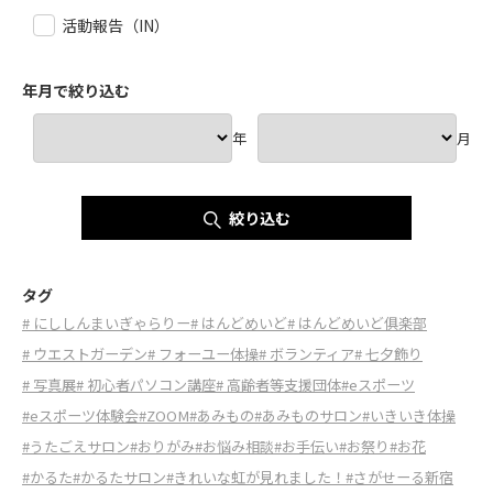
活動報告（IN）
年月で絞り込む
年
月
絞り込む
タグ
# にししんまいぎゃらりー
# はんどめいど
# はんどめいど俱楽部
# ウエストガーデン
# フォーユー体操
# ボランティア
# 七夕飾り
# 写真展
# 初心者パソコン講座
# 高齢者等支援団体
#eスポーツ
#eスポーツ体験会
#ZOOM
#あみもの
#あみものサロン
#いきいき体操
#うたごえサロン
#おりがみ
#お悩み相談
#お手伝い
#お祭り
#お花
#かるた
#かるたサロン
#きれいな虹が見れました！
#さがせーる新宿