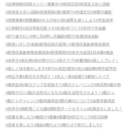
#友禅絵師
#団体メンバー募集中‼
#地域交流
#地域支えあい活動
#地域支え合い活動
#地域貢献
#夏
#夏祭り
#外国文化
#夜間の講座
#夜間事業
#夜間講座
#大人のぬり絵
#姿勢を良くしよう
#学生見学
#小物制作
#当日参加可能です
#彩鬼
#手づくり
#手作り作品展
#折り紙サロン
#押し花
#押し花講座
#提灯
#支援団体活動
#新宿いきいき体操
#新宿区民の皆様へ
#新宿区高齢者等支援団
#新宿区高齢者等支援団体
#新宿御苑
#日本の大道芸
#日本画
#書道
#本好き
#染め物
#染め物サロン
#染クラブ
#栄養相談
#楽しくプレイ！
#楽しく体を動かします
#歩行AI測定
#歴史
#消火器訓練
#熱中症予防
#申込不要
#異文化を学ぼう！
#百人一首
#盆踊り
#着物リメイク
#着物生地
#筋力アップを目指そう
#筋力トレーニング
#納涼祭
#編み物
#編物サロン
#脳の活性化にもなる
#脳を活性化させよう！
#脳トレ
#脳トレチャレンジ
#脳年齢測定
#膝の痛みについて
#血管年齢測定
#街歩き
#西新宿こども園
#西新宿ダーツ＆カフェ
#試食会をしました！
#読書を楽しもう
#輪投げ
#避暑
#避暑地
#防災マップ
#防災訓練
#音楽を楽しもう
#風船
#館だより
#館だより発行しました‼