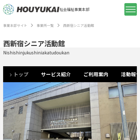
社会福祉事業本部
事業本部サイト
事業所一覧
西新宿シニア活動館
西新宿シニア活動館
Nishishinjukushiniakatudoukan
トップ
サービス紹介
ご利用案内
活動報