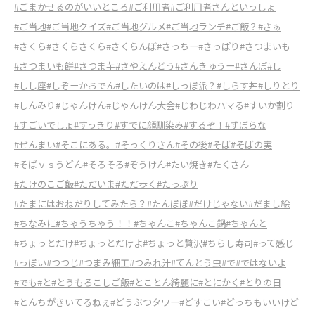
#ごまかせるのがいいところ
#ご利用者
#ご利用者さんといっしょ
#ご当地
#ご当地クイズ
#ご当地グルメ
#ご当地ランチ
#ご飯？
#さぁ
#さくら
#さくらさくら
#さくらんぼ
#さっちー
#さっぱり
#さつまいも
#さつまいも餅
#さつま芋
#さやえんどう
#さんきゅうー
#さんぽ
#し
#しし座
#しぞーかおでん
#したいのは
#しっぽ派？
#しらす丼
#しりとり
#しんみり
#じゃんけん
#じゃんけん大会
#じわじわハマる
#すいか割り
#すごいでしょ
#すっきり
#すでに顔馴染み
#するぞ！
#ずぼらな
#ぜんまい
#そこにある。
#そっくりさん
#その後
#そば
#そばの実
#そばｖｓうどん
#そろそろ
#ぞうけん
#たい焼き
#たくさん
#たけのこご飯
#ただいま
#ただ歩く
#たっぷり
#たまにはおねだりしてみたら？
#たんぽぽ
#だけじゃない
#だまし絵
#ちなみに
#ちゃうちゃう！！
#ちゃんこ
#ちゃんこ鍋
#ちゃんと
#ちょっとだけ
#ちょっとだけよ
#ちょっと贅沢
#ちらし寿司
#って感じ
#っぽい
#つつじ
#つまみ細工
#つみれ汁
#てんとう虫
#で
#ではないよ
#でも
#と
#とうもろこしご飯
#とことん綺麗に
#とにかく
#とりの日
#とんちがきいてるねぇ
#どうぶつタワー
#どすこい
#どっちもいいけど