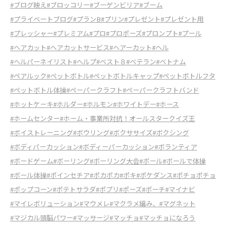
#ブログ映え
#ブロッコリー
#ブーゲンビリア
#ブーム
#プライベートブログ
#プランB
#プリン
#プレゼント
#プレゼント用
#プレッシャー
#プレミアム
#プロ
#プロポーズ
#プロンプト
#プール
#ヘアカット
#ヘアカットサービス
#ヘアーカット
#ヘル
#ヘルパーネイリスト
#ヘルプ
#ベスト８
#ベテラン
#ベトナム
#ペアルック
#ペットボトル
#ペットボトルキャップ
#ペットボトルフタ
#ペットボトル体操
#ペーパークラフト
#ペーパークラフトバンド
#ホットケーキ
#ホルダー
#ホルモン
#ホワイトデー
#ホース
#ホームセンター
#ホーム・事業所対抗！オールスタークイズ王
#ボイストレーニング
#ボウリング
#ボクササイズ
#ボクシング
#ボディパーカッション
#ボディーパーカッション
#ボランティア
#ボードゲーム
#ボーリング
#ボーリング大会
#ボール
#ボールで体操
#ボール体操
#ポインセチア
#ポカポカ
#ポキ
#ポケダンス
#ポチョポチョ
#ポップコーン
#ポテトサラダ
#ポプリ
#ポーズ
#ポーチ
#マイナビ
#マイレボリューション
#マウメレ
#マクラメ編み、
#マグネット
#マジカル頭脳パワー
#マッサージ
#マッチョ
#マッチョになろう