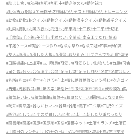
#励まし合い
#効果
#勉強
#勉強中
#動き始めた
#動体視力
#動体視力を鍛えて転倒予防
#動体視力テスト
#動体視力トレーニング
#動物
#動物2択クイズ
#動物クイズ
#動物漢字クイズ
#動物雑学クイズ
#動画
#勝利
#北国の春
#北海道
#北部市場
#十三夜
#十二単
#千切る
#千歳飴
#千羽鶴
#午前中
#半端ない
#卒業式
#南京玉すだれ
#博識
#印鑑ケース
#印鑑ケース作り
#危険な祭り
#危険回避
#即興
#参加賞
#友人
#収穫
#収穫した大根
#収穫祭
#取り組み
#口ずさんでた
#口腔体操
#口腔機能向上加算
#古川職員
#可愛い
#可愛らしい動物たち
#台風
#司会
#司会者
#各々
#合体漢字
#合間
#吊るし雛
#吊るし飾り
#名前
#名前はレオ
#名所
#名曲
#名産地
#向けて
#向上
#君に薔薇薔薇という感じ
#吹きゴマ
#告知
#周藤職員
#味
#味の素
#味噌汁
#呼吸
#咀嚼
#和
#和太鼓
#和歌山県
#和気あいあい
#和気藹藹
#和菓子
#和風なリース
#問題出るなり即答
#喝采
#喫茶店
#器もかわいい
#器具
#器用
#嚥下
#四つ葉
#四択クイズ
#四谷
#回して
#回すのが難しい
#回想
#回転
#回転したり重なったり
#図書館
#図鑑
#国旗
#国旗編
#国語
#園芸ネット
#土曜のランチ
#土曜日
#土曜日のランチ
#土用の丑の日
#土砂災害警戒区域
#圧巻
#在宅支援