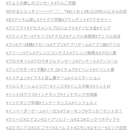
#りょうの癒しのコンサート
#りんご天国
#わかるとスッキリ～～～(*´▽｀*)
#わくわく
#わらび
#わんにゃんの日
#を
#アイテム探し
#アイデア次第
#アクシデント
#アクセサリー
#アジフライ
#アセスメントプロジェクト
#アソビ大全
#アップ
#アドバイザー
#アドリブ
#アナログ
#アニマル体育祭
#アニマル対決
#アハ
#アハ体験
#アピール
#アプリ
#アプリゲーム
#アプリ版
#アリス
#アリーノ
#アレ
#アレンジコンテスト
#アレンジ無限大
#アロハ賞
#アロマオイル
#アロマオイルマッサージ
#アンケート
#アンコール
#アンバサダー
#イタ飯
#イチゴ
#イチョウ
#イベント
#イベント食
#イメチェン
#イラスト足し算ゲーム
#イルミネーション
#イルミネーションツアー
#インスタ
#インスタ映え
#イントロ
#イントロクイズ
#インドネシア
#インドネシアの体操
#インドネシア料理
#インナーマッスル
#インフェルノ
#インベーダーゲーム
#イーゼル
#ウォーキング
#ウソか？ホントか？
#ウミヘビ
#エアコン
#エイプリルフール
#エコ
#エッグベネディクト
#エビカニクス
#エビフライ
#エベレスト
#エモい
#エモミー
#エリア合同