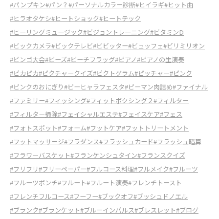
#パンプキン
#パン？
#パーソナルカラー診断
#ヒイラギ
#ヒット曲
#ヒラオタケシ
#ヒートショック
#ヒートテック
#ヒーリングミュージック
#ビジョントレーニング
#ビタミンD
#ビックカメラ
#ビックテレビ
#ビビッター
#ビュッフェ
#ビリミリオン
#ビンゴ大会
#ビーズ
#ビーチフラッグ
#ピアノ
#ピアノの生演奏
#ピカピカ
#ピクチャークイズ
#ピクトグラム
#ピッチャー
#ピンク
#ピンクのおにぎり
#ピーヒャラフェスタ
#ピーマン肉詰め
#ファイナル
#ファミリー
#フィッシング
#フィットボクシング２
#フィルター
#フィルター掃除
#フェイシャルエステ
#フェイスケア
#フェス
#フォトスポット
#フォーム
#フットケア
#フットトリートメント
#フットマッサージ
#フラダンス
#フラッシュカード
#フラッシュ暗算
#フラワーバスケット
#フランケンシュタイン
#フランスクイズ
#フリフリ
#フリーペーパー
#フルコース料理
#フルメイク
#フルーツ
#フルーツポンチ
#フルート
#フルート演奏
#フレンチトースト
#フレンチフルコース
#フーフー
#ブックオフ
#ブッシュドノエル
#ブランク
#ブランケット
#ブルーインパルス
#ブレスレット
#ブログ