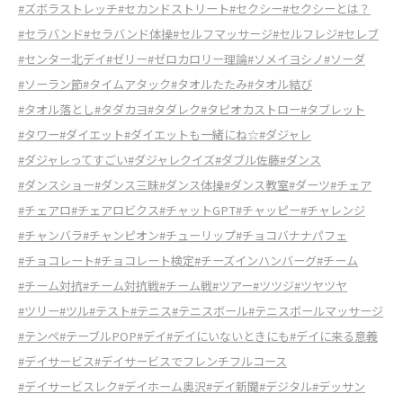
#ズボラストレッチ
#セカンドストリート
#セクシー
#セクシーとは？
#セラバンド
#セラバンド体操
#セルフマッサージ
#セルフレジ
#セレブ
#センター北デイ
#ゼリー
#ゼロカロリー理論
#ソメイヨシノ
#ソーダ
#ソーラン節
#タイムアタック
#タオルたたみ
#タオル結び
#タオル落とし
#タダカヨ
#タダレク
#タピオカストロー
#タブレット
#タワー
#ダイエット
#ダイエットも一緒にね☆
#ダジャレ
#ダジャレってすごい
#ダジャレクイズ
#ダブル佐藤
#ダンス
#ダンスショー
#ダンス三昧
#ダンス体操
#ダンス教室
#ダーツ
#チェア
#チェアロ
#チェアロビクス
#チャットGPT
#チャッピー
#チャレンジ
#チャンバラ
#チャンピオン
#チューリップ
#チョコバナナパフェ
#チョコレート
#チョコレート検定
#チーズインハンバーグ
#チーム
#チーム対抗
#チーム対抗戦
#チーム戦
#ツアー
#ツツジ
#ツヤツヤ
#ツリー
#ツル
#テスト
#テニス
#テニスボール
#テニスボールマッサージ
#テンペ
#テーブルPOP
#デイ
#デイにいないときにも
#デイに来る意義
#デイサービス
#デイサービスでフレンチフルコース
#デイサービスレク
#デイホーム奥沢
#デイ新聞
#デジタル
#デッサン