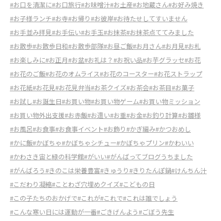
#お口を清潔に
#お口旅行
#お味噌汁
#お土産
#お地蔵さん
#お好み焼き
#お子様ランチ
#お寺
#お帰り
#お彼岸
#お待たせしてすいません
#お手並み拝見
#お手伝い
#お手玉
#お抹茶
#お抹茶点ててみました
#お散歩
#お散歩日和
#お散歩部隊
#お昼ご飯
#お月さん
#お月見
#お札
#お楽しみに
#お正月
#お盆
#お礼は？
#お祝い品
#お芋グラッセ
#お花
#お花のご飯
#お花のオムライス
#お花のコースター
#お花ストラップ
#お花紙
#お花見
#お花見弁当
#お茶クイズ
#お茶会
#お茶目
#お菓子
#お試し
#お誕生日
#お買い物
#お買い物ゲーム
#お買い物ミッション
#お買い物外出支援
#お赤飯
#お遣い
#お重
#お金
#お釣り計算
#お雛様
#お風呂
#お食事
#お食事イベント
#お飾り
#かぎ編み
#かつおめし
#かに飯
#かぼちゃ
#かぼちゃシチュー
#かぼちゃプリン
#かわいい
#かわさき宙と緑の科学館
#がいい
#がんばってブログうちました
#がんばろう
#きのこは栄養豊富
#きゅうり
#きりたんぽ鍋
#けんちん汁
#こだわり凝縮
#ことわざ穴埋めクイズ
#こどもの日
#この子たちのおかげで
#これが
#これで
#これは誰でしょう
#こんな寒い日には運動が一番
#ごきげんよう
#ごぼう先生