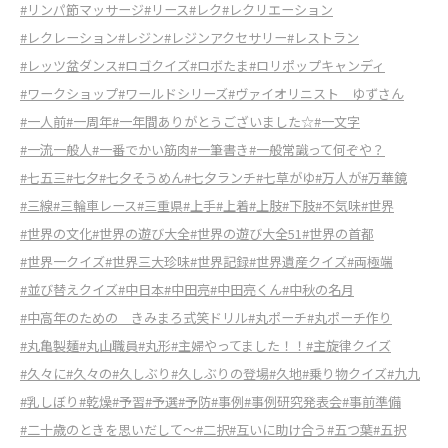
#リンパ節マッサージ
#リース
#レク
#レクリエーション
#レクレーション
#レジン
#レジンアクセサリー
#レストラン
#レッツ盆ダンス
#ロゴクイズ
#ロボたま
#ロリポップキャンディ
#ワークショップ
#ワールドシリーズ
#ヴァイオリニスト ゆずさん
#一人前
#一周年
#一年間ありがとうございました☆
#一文字
#一流一般人
#一番でかい筋肉
#一筆書き
#一般常識って何ぞや？
#七五三
#七夕
#七夕そうめん
#七夕ランチ
#七草がゆ
#万人が
#万華鏡
#三線
#三輪車レース
#三重県
#上手
#上着
#上肢
#下肢
#不気味
#世界
#世界の文化
#世界の遊び大全
#世界の遊び大全51
#世界の首都
#世界一クイズ
#世界三大珍味
#世界記録
#世界遺産クイズ
#両極端
#並び替えクイズ
#中日本
#中田亮
#中田亮くん
#中秋の名月
#中高年のための きみまろ式笑ドリル
#丸ポーチ
#丸ポーチ作り
#丸亀製麺
#丸山職員
#丸形
#主婦やってました！！
#主旋律クイズ
#久々に
#久々の
#久しぶり
#久しぶりの登場
#久地
#乗り物クイズ
#九九
#乳しぼり
#乾燥
#予習
#予選
#予防
#事例
#事例研究発表会
#事前準備
#二十歳のときを思いだして～
#二択
#互いに助け合う
#五つ葉
#五択