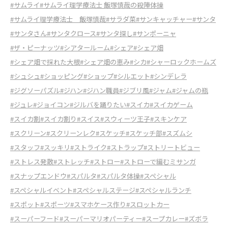
#サムライ
#サムライ理学療法士 飯塚慎哉の殺陣体操
#サムライ理学療法士 飯塚慎哉
#サラダ菜
#サンキャッチャー
#サンタ
#サンタさん
#サンタクロース
#サンタ探し
#サンポーニャ
#ザ・ピーナッツ
#シアタールーム
#シェア
#シェア畑
#シェア畑で採れた大根
#シェア畑の恵み
#シカ
#シャーロックホームズ
#シュシュ
#ショッピング
#ショップ
#シルエット
#シンデレラ
#ジグソーパズル
#ジハン
#ジハン職員
#ジブリ風
#ジャム
#ジャムの瓶
#ジュレ
#ジョイコン
#ジルバを踊りたい
#スイカ
#スイカゲーム
#スイカ割
#スイカ割り
#スイス
#スウィーツ王子
#スキンケア
#スクリーン
#スクリーンレク
#スケッチ
#スケッチ部
#スズムシ
#スタッフ
#スッキリ
#ストライク
#ストラップ
#ストリートビュー
#ストレス発散
#ストレッチ
#ストロー
#ストローで編むミサンガ
#スナップエンドウ
#スパルタ
#スパルタ体操
#スペシャル
#スペシャルイベント
#スペシャルステージ
#スペシャルランチ
#スポット
#スポーツ
#スマホケース作り
#スロットカー
#スーパーフード
#スーパーマリオパーティー
#スープカレー
#ズボラ