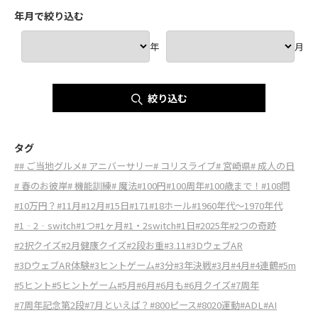
年月で絞り込む
年
月
絞り込む
タグ
#
# ご当地グルメ
# アニバーサリー
# コリスライブ
# 宮崎県
# 成人の日
# 春のお彼岸
# 機能訓練
# 魔法
#100円
#100周年
#100歳まで！
#108問
#10万円？
#11月
#12月
#15日
#171
#18ホール
#1960年代～1970年代
#1‐2‐switch
#1つ
#1ヶ月
#1・2switch
#1日
#2025年
#2つの奇跡
#2択クイズ
#2月健康クイズ
#2段お重
#3.11
#3DウェブAR
#3ⅮウェブAR体験
#3ヒントゲーム
#3分
#3年決戦
#3月
#4月
#4連鶴
#5m
#5ヒント
#5ヒントゲーム
#5月
#6月
#6月も
#6月クイズ
#7周年
#7周年記念第2段
#7月といえば？
#800ピース
#8020運動
#ADL
#AI