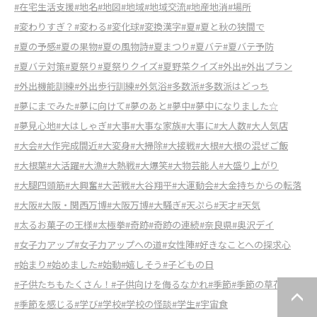
#在宅生活支援
#地名
#地図
#地域
#地域交流
#地産地消
#場所
#変わりすぎ？
#変わる
#変化球
#変換漢字
#夏
#夏と秋の狭間で
#夏の予感
#夏の果物
#夏の風物詩
#夏まつり
#夏バテ
#夏バテ予防
#夏バテ対策
#夏祭り
#夏祭りクイズ
#夏野菜クイズ
#外出
#外出プラン
#外出機能訓練
#外出歩行訓練
#外気浴
#多数派
#多数派はどっち
#夢にまでみた
#夢に向けて
#夢のあと
#夢中
#夢中になりました☆
#夢見心地
#大はしゃぎ
#大事
#大事な家族
#大事に
#大人数
#大人気店
#大会
#大作完成間近
#大変身
#大掃除
#大接戦
#大根
#大根の混ぜご飯
#大根葉
#大活躍
#大漁
#大熱戦
#大爆笑
#大物芸能人
#大盛り上がり
#大腿四頭筋
#大興奮
#大苦戦
#大谷翔平
#大運動会
#大金持ちからの転落
#大阪
#大阪・関西万博
#大阪万博
#大騒ぎ
#天ぷら
#天才
#天気
#太るお菓子の王様
#太極拳
#奇跡
#奇跡の連続
#奈良県
#奥沢デイ
#女子力アップ
#女子力アップへの道
#女性陣
#好きなことへの探求心
#始まり
#始めました
#始動
#嬉しそう
#子どもの日
#子供たちもたくさん！
#子供向けを侮るなかれ
#季節
#季節の草花
#季節を感じる
#学び
#学校
#学校の怪談
#学生
#宇宙食