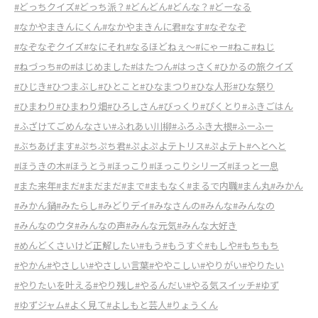
#どっちクイズ
#どっち派？
#どんどん
#どんな？
#どーなる
#なかやまきんにくん
#なかやまきんに君
#なす
#なぞなぞ
#なぞなぞクイズ
#なにそれ
#なるほどねぇ～
#にゃー
#ねこ
#ねじ
#ねづっち
#の
#はじめました
#はたつん
#はっさく
#ひかるの旅クイズ
#ひじき
#ひつまぶし
#ひとこと
#ひなまつり
#ひな人形
#ひな祭り
#ひまわり
#ひまわり畑
#ひろしさん
#びっくり
#ぴくとり
#ふきごはん
#ふざけてごめんなさい
#ふれあい川柳
#ふろふき大根
#ふーふー
#ぶちあげます
#ぷちぷち君
#ぷよぷよテトリス
#ぷよテト
#へとへと
#ほうきの木
#ほうとう
#ほっこり
#ほっこりシリーズ
#ほっと一息
#また来年
#まだ
#まだまだ
#まで
#まもなく
#まるで内職
#まん丸
#みかん
#みかん鍋
#みたらし
#みどりデイ
#みなさんの
#みんな
#みんなの
#みんなのウタ
#みんなの声
#みんな元気
#みんな大好き
#めんどくさいけど正解したい
#もう
#もうすぐ
#もしや
#もちもち
#やかん
#やさしい
#やさしい言葉
#ややこしい
#やりがい
#やりたい
#やりたいを叶える
#やり残し
#やるんだい
#やる気スイッチ
#ゆず
#ゆずジャム
#よく見て
#よしもと芸人
#りょうくん