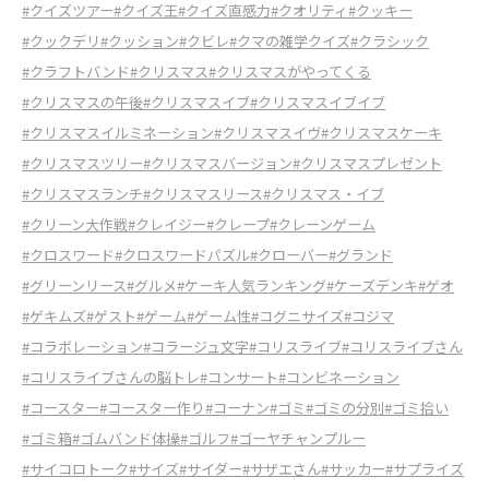
#クイズツアー
#クイズ王
#クイズ直感力
#クオリティ
#クッキー
#クックデリ
#クッション
#クビレ
#クマの雑学クイズ
#クラシック
#クラフトバンド
#クリスマス
#クリスマスがやってくる
#クリスマスの午後
#クリスマスイブ
#クリスマスイブイブ
#クリスマスイルミネーション
#クリスマスイヴ
#クリスマスケーキ
#クリスマスツリー
#クリスマスバージョン
#クリスマスプレゼント
#クリスマスランチ
#クリスマスリース
#クリスマス・イブ
#クリーン大作戦
#クレイジー
#クレープ
#クレーンゲーム
#クロスワード
#クロスワードパズル
#クローバー
#グランド
#グリーンリース
#グルメ
#ケーキ人気ランキング
#ケーズデンキ
#ゲオ
#ゲキムズ
#ゲスト
#ゲーム
#ゲーム性
#コグニサイズ
#コジマ
#コラボレーション
#コラージュ文字
#コリスライブ
#コリスライブさん
#コリスライブさんの脳トレ
#コンサート
#コンビネーション
#コースター
#コースター作り
#コーナン
#ゴミ
#ゴミの分別
#ゴミ拾い
#ゴミ箱
#ゴムバンド体操
#ゴルフ
#ゴーヤチャンプルー
#サイコロトーク
#サイズ
#サイダー
#サザエさん
#サッカー
#サプライズ