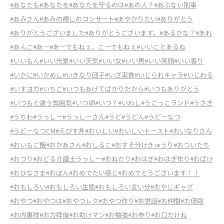
#あなたも
#あなたを
#あなたを守るのは
#あの人？
#あぶない刑事
#あみさん
#あみの癒しのコンサート
#あやかりたい
#ありがとう
#ありがとうございました
#ありがとうございます。
#あるかな？
#あれ
#あんこ
#あー
#あーでもねぇ、こーでもねぇ
#いいことあるね
#いいもん
#いい光景
#いい天気
#いい女
#いい男
#いい笑顔
#いい香り
#いかに
#いかめし
#いきなり団子
#いざ実食
#いじられキャラ
#いじわる
#いすヨガ
#いちご
#いつもあげてばかりだから
#いつもありがとう
#いつもと違う雰囲気
#いつ頃
#いつ？
#いわし
#うごっこランド
#うさぎ
#うちわ
#うっしー
#うっしーさん
#うど
#うどん
#うどーなつ
#うどーなつCM
#えびす丼
#おいしい
#おいしいトースト
#おいなりさん
#おいもご飯
#おかあさん
#おしるこ
#おすそ分けきゅうり
#おついたち
#おつり
#おどる介護士うっしー
#おねだり
#おはぎ
#おはぎ作り
#おばけ
#おひなさま
#おぼん
#おめでたい感じ
#おめでとうございます！！
#おもしろい
#おもしろい生態
#おもしろい言い分
#おやじギャグ
#おやつ
#おやつは
#おやつレク
#おやつ作り
#お世話
#お仲間
#お値段
#お内裏様
#お力拝借
#お助けマン
#お勉強
#お参り
#お口だけね