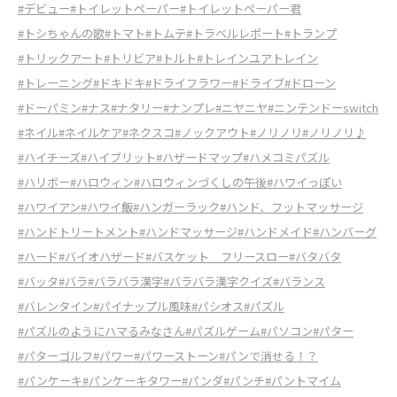
#デビュー
#トイレットペーパー
#トイレットペーパー君
#トシちゃんの歌
#トマト
#トムテ
#トラベルレポート
#トランプ
#トリックアート
#トリビア
#トルト
#トレインユアトレイン
#トレーニング
#ドキドキ
#ドライフラワー
#ドライブ
#ドローン
#ドーパミン
#ナス
#ナタリー
#ナンプレ
#ニヤニヤ
#ニンテンドーswitch
#ネイル
#ネイルケア
#ネクスコ
#ノックアウト
#ノリノリ
#ノリノリ♪
#ハイチーズ
#ハイブリット
#ハザードマップ
#ハメコミパズル
#ハリボー
#ハロウィン
#ハロウィンづくしの午後
#ハワイっぽい
#ハワイアン
#ハワイ飯
#ハンガーラック
#ハンド、フットマッサージ
#ハンドトリートメント
#ハンドマッサージ
#ハンドメイド
#ハンバーグ
#ハード
#バイオハザード
#バスケット フリースロー
#バタバタ
#バッタ
#バラ
#バラバラ漢字
#バラバラ漢字クイズ
#バランス
#バレンタイン
#パイナップル風味
#パシオス
#パズル
#パズルのようにハマるみなさん
#パズルゲーム
#パソコン
#パター
#パターゴルフ
#パワー
#パワーストーン
#パンで消せる！？
#パンケーキ
#パンケーキタワー
#パンダ
#パンチ
#パントマイム