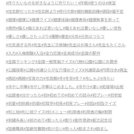
#作りたいものを好きなように作りたい！
#作戦
#使うのは
#保湿
#信玄餅だったか
#信玄餅より
#修行の旅
#個別機能訓練
#値段
#偏平足
#健康
#健康に
#健康クイズ
#健康体操
#健康寿命
#健康無事を祈って
#偶然
#備え
#備えあれば患いなし
#備えあれば憂いなし
#優しい音色
#優しさ
#優しさたっぷり
#優勝
#優里
#元気
#元気はつらつ
#元気過ぎる件
#先生
#先生に立候補
#先生はお隣さん
#先生もたくさん
#入力
#入梅御膳
#入浴
#全力応援
#全員成功
#全国の駅弁
#全国ランキング
#全国一般常識クイズ
#八朔
#公園
#公園にお散歩
#公園探索
#公開
#共通ひらがな穴埋めクイズ
#共通部品
#円筒分水
#再生
#再訪
#再開
#写真の力
#写真館
#冬
#冬至
#冬？
#冷しゃぶ
#冷たい
#冷やし中華
#冷やし中華はじめました。
#冷や汁
#凄い
#処理場
#出発
#出題者
#分かったら
#初
#初めての
#初めての試み
#初プレー
#初参加
#初夏
#初挑戦
#初畑
#初耳学
#初見
#初見プレー
#初詣
#初詣クイズ
#判じ絵
#判じ絵クイズ
#別メニュー
#利用者
#利用者の輪
#制限
#刺繍糸長い
#前のめり
#割ったら
#割り
#創作意欲
#創立記念日
#加藤職員
#加齢性難聴
#助け合い
#助っ人
#励まされ
#励まし