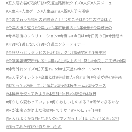
#五衣唐衣裳
#交換研修
#交通道路標識クイズ
#人気
#人気メニュー
#人生を
#人生ゲーム
#人生設計
#人間
#人間洗濯機
#今まで行った場所の経験値？！
#今年こそは
#今年の抱負は？
#今年の振り返り
#今年も
#今年度最後の
#今年最後
#今年最後の
#今年最後のレクリエーション
#今度は
#今日は
#今日何の日
#今話題の
#介護
#介護しない介護
#介護エンターテイナー
#介護リハビリセラピスト
#介護レク
#介護研究所
#介護美容
#介護美容研究所
#仏閣
#令和
#以上
#以上の
#仲良し
#仲良しご夫婦
#仲間
#仲間外れクイズ
#任天堂switch
#任天堂switch Sports
#任天堂ダイレクト
#企画とは
#会計偉人
#会計計算
#会話が弾む
#会議
#似てる？
#佐藤手工芸
#体幹
#体操
#体操チーム
#体操ブース
#体操棒を使ってみよう
#体重計
#体験
#体験会
#体験日
#何かしら変わっています
#何か欲しいものある？
#何ができるかな
#何が出来るかはまだ秘密
#何ですか？
#何の日？
#何事も
#何入れようかな
#何年ぶりのピアノだろ！
#何見えた？
#余興
#余裕
#作ってみた
#作り
#作りたいもの