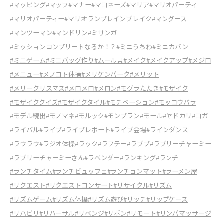
#マッピング
#マップ
#マナー
#マヨネーズ
#マリア
#マリオパーティ
#マリオパーティー
#マリオランブレインブレイク
#マングース
#マンツーマン
#マンドリン
#ミサンガ
#ミッションコンプリートなるか！？
#ミニうちわ
#ミニカバン
#ミニゲーム
#ミニバッグ作り
#ムール貝
#メイク
#メイクアップ
#メジロ
#メニュー
#メノコト体操
#メリケンパーク
#メリット
#メリークリスマス
#メロメロ
#メロン
#モグラたたき
#モザイク
#モザイククイズ
#モザイクタイル
#モチベーション
#モッコウバラ
#モデル続出
#モノマネ
#モルック
#モンブラン
#モール
#ヤドカリ
#ヨガ
#ライバル
#ライブ
#ライブレポート
#ライブ会場
#ラインダンス
#ラウラウ
#ラジオ体操
#ラック
#ラフテー
#ラブブ
#ラブリーチャーミー
#ラブリーチャーミーさん
#ラベンダー
#ランキング
#ランチ
#ランチタイム
#ランチビュッフェ
#ランチョンマット
#ラーメン屋
#リクエスト
#リクエストコンサート
#リサイクル
#リズム
#リズムゲーム
#リズム体操
#リズム遊び
#リッチ
#リップケース
#リハビリ
#リハーサル
#リベンジ
#リボン
#リモート
#リンパマッサージ