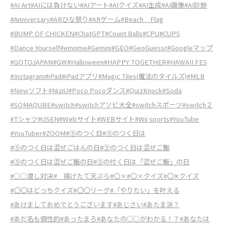
#AI Art
#AIには負けない
#AIアート
#AIクイズ
#AI生成
#AI画像
#AI診断
#Anniversary
#ARひな祭り
#ARゲーム
#Beach Flag
#BUMP OF CHICKEN
#ChatGPT
#Count Balls
#CPU
#CUPS
#Dance Yourself
#emome
#Gemini
#GEO
#GeoGuessr
#Googleマップ
#GOTOJAPAN
#GW
#Halloween
#HAPPY TOGETHER
#HAWAII FES
#Instagram
#iPad
#iPadアプリ
#Magic Tiles(魔法のタイルズ)
#MLB
#Newソフト
#NiziU
#Poco Pocoダンス
#QuizKnock
#Soda
#SOMAQUBE
#switch
#switchアソビ大全
#switchスポーツ
#switch２
#Tシャツ
#USEN
#Webサイト
#WEBサイト
#Wii sports
#YouTube
#YouTuber
#ZOOM
#⑤のつく日
#⑤のつく日は
#⑤のつく日は混ぜごはんの日
#⑤のつく日は混ぜご飯
#⑤のつく日は混ぜご飯の日
#⑤の付く日は「混ぜご飯」の日
#○○渡し対決
# 揚げたて天ぷら
#〇×
#〇×クイズ
#〇✕クイズ
#〇〇はどっちクイズ
#〇〇リーグ
#「やりたい」を叶える
#あけましておめでとうございます
#あじさい
#あたま派？
#あだ名も個性的
#あったまろ
#あなたの○○がわかる！？
#あなたは