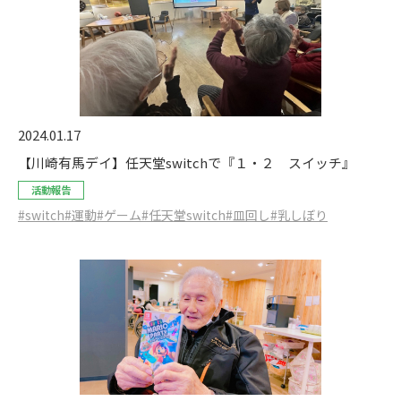
2024.01.17
【川崎有馬デイ】任天堂switchで『１・２ スイッチ』
活動報告
#switch
#運動
#ゲーム
#任天堂switch
#皿回し
#乳しぼり