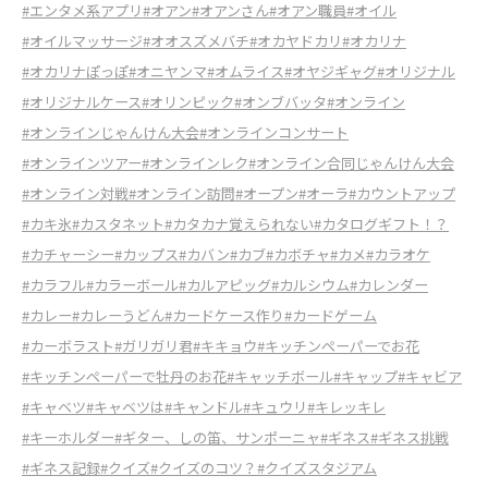
#エンタメ系アプリ
#オアン
#オアンさん
#オアン職員
#オイル
#オイルマッサージ
#オオスズメバチ
#オカヤドカリ
#オカリナ
#オカリナぽっぽ
#オニヤンマ
#オムライス
#オヤジギャグ
#オリジナル
#オリジナルケース
#オリンピック
#オンブバッタ
#オンライン
#オンラインじゃんけん大会
#オンラインコンサート
#オンラインツアー
#オンラインレク
#オンライン合同じゃんけん大会
#オンライン対戦
#オンライン訪問
#オープン
#オーラ
#カウントアップ
#カキ氷
#カスタネット
#カタカナ覚えられない
#カタログギフト！？
#カチャーシー
#カップス
#カバン
#カブ
#カボチャ
#カメ
#カラオケ
#カラフル
#カラーボール
#カルアピッグ
#カルシウム
#カレンダー
#カレー
#カレーうどん
#カードケース作り
#カードゲーム
#カーボラスト
#ガリガリ君
#キキョウ
#キッチンペーパーでお花
#キッチンペーパーで牡丹のお花
#キャッチボール
#キャップ
#キャビア
#キャベツ
#キャベツは
#キャンドル
#キュウリ
#キレッキレ
#キーホルダー
#ギター、しの笛、サンポーニャ
#ギネス
#ギネス挑戦
#ギネス記録
#クイズ
#クイズのコツ？
#クイズスタジアム