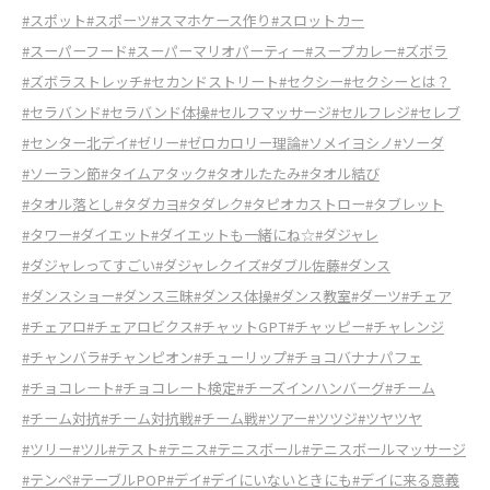
#スポット
#スポーツ
#スマホケース作り
#スロットカー
#スーパーフード
#スーパーマリオパーティー
#スープカレー
#ズボラ
#ズボラストレッチ
#セカンドストリート
#セクシー
#セクシーとは？
#セラバンド
#セラバンド体操
#セルフマッサージ
#セルフレジ
#セレブ
#センター北デイ
#ゼリー
#ゼロカロリー理論
#ソメイヨシノ
#ソーダ
#ソーラン節
#タイムアタック
#タオルたたみ
#タオル結び
#タオル落とし
#タダカヨ
#タダレク
#タピオカストロー
#タブレット
#タワー
#ダイエット
#ダイエットも一緒にね☆
#ダジャレ
#ダジャレってすごい
#ダジャレクイズ
#ダブル佐藤
#ダンス
#ダンスショー
#ダンス三昧
#ダンス体操
#ダンス教室
#ダーツ
#チェア
#チェアロ
#チェアロビクス
#チャットGPT
#チャッピー
#チャレンジ
#チャンバラ
#チャンピオン
#チューリップ
#チョコバナナパフェ
#チョコレート
#チョコレート検定
#チーズインハンバーグ
#チーム
#チーム対抗
#チーム対抗戦
#チーム戦
#ツアー
#ツツジ
#ツヤツヤ
#ツリー
#ツル
#テスト
#テニス
#テニスボール
#テニスボールマッサージ
#テンペ
#テーブルPOP
#デイ
#デイにいないときにも
#デイに来る意義