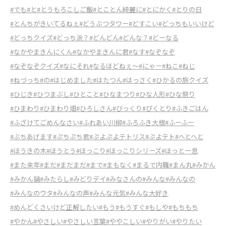
#でも
#と
#とうもろこしご飯
#とことん綺麗に
#とにかく
#とりの日
#とんちがきいてるねぇ
#どうぶつタワー
#どすこい
#どっちもいいけど
#どっちクイズ
#どっち派？
#どんどん
#どんな？
#どーなる
#なかやまきんにくん
#なかやまきんに君
#なす
#なぞなぞ
#なぞなぞクイズ
#なにそれ
#なるほどねぇ～
#にゃー
#ねこ
#ねじ
#ねづっち
#の
#はじめました
#はたつん
#はっさく
#ひかるの旅クイズ
#ひじき
#ひつまぶし
#ひとこと
#ひなまつり
#ひな人形
#ひな祭り
#ひまわり
#ひまわり畑
#ひろしさん
#びっくり
#ぴくとり
#ふきごはん
#ふざけてごめんなさい
#ふれあい川柳
#ふろふき大根
#ふーふー
#ぶちあげます
#ぷちぷち君
#ぷよぷよテトリス
#ぷよテト
#へとへと
#ほうきの木
#ほうとう
#ほっこり
#ほっこりシリーズ
#ほっと一息
#また来年
#まだ
#まだまだ
#まで
#まもなく
#まるで内職
#まん丸
#みかん
#みかん鍋
#みたらし
#みどりデイ
#みなさんの
#みんな
#みんなの
#みんなのウタ
#みんなの声
#みんな元気
#みんな大好き
#めんどくさいけど正解したい
#もう
#もうすぐ
#もしや
#もちもち
#やかん
#やさしい
#やさしい言葉
#ややこしい
#やりがい
#やりたい