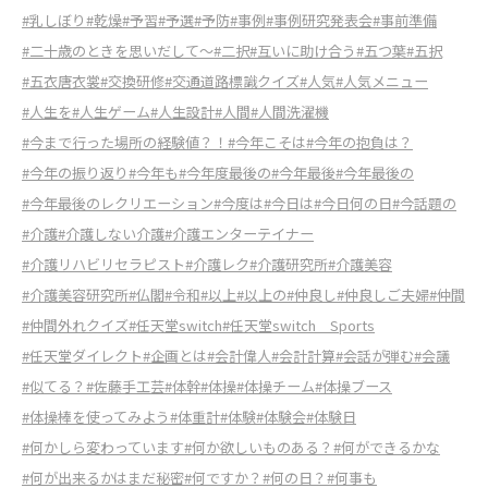
#乳しぼり
#乾燥
#予習
#予選
#予防
#事例
#事例研究発表会
#事前準備
#二十歳のときを思いだして～
#二択
#互いに助け合う
#五つ葉
#五択
#五衣唐衣裳
#交換研修
#交通道路標識クイズ
#人気
#人気メニュー
#人生を
#人生ゲーム
#人生設計
#人間
#人間洗濯機
#今まで行った場所の経験値？！
#今年こそは
#今年の抱負は？
#今年の振り返り
#今年も
#今年度最後の
#今年最後
#今年最後の
#今年最後のレクリエーション
#今度は
#今日は
#今日何の日
#今話題の
#介護
#介護しない介護
#介護エンターテイナー
#介護リハビリセラピスト
#介護レク
#介護研究所
#介護美容
#介護美容研究所
#仏閣
#令和
#以上
#以上の
#仲良し
#仲良しご夫婦
#仲間
#仲間外れクイズ
#任天堂switch
#任天堂switch Sports
#任天堂ダイレクト
#企画とは
#会計偉人
#会計計算
#会話が弾む
#会議
#似てる？
#佐藤手工芸
#体幹
#体操
#体操チーム
#体操ブース
#体操棒を使ってみよう
#体重計
#体験
#体験会
#体験日
#何かしら変わっています
#何か欲しいものある？
#何ができるかな
#何が出来るかはまだ秘密
#何ですか？
#何の日？
#何事も