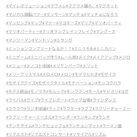
#マイレボリューション
#マウメレ
#マクラメ編み、
#マグネット
#マジカル頭脳パワー
#マッサージ
#マッチョ
#マッチョになろう
#マッピング
#マップ
#マナー
#マヨネーズ
#マリア
#マリオパーティ
#マリオパーティー
#マリオランブレインブレイク
#マングース
#マンツーマン
#マンドリン
#ミサンガ
#ミッションコンプリートなるか！？
#ミニうちわ
#ミニカバン
#ミニゲーム
#ミニバッグ作り
#ムール貝
#メイク
#メイクアップ
#メジロ
#メニュー
#メノコト体操
#メリケンパーク
#メリット
#メリークリスマス
#メロメロ
#メロン
#モグラたたき
#モザイク
#モザイククイズ
#モザイクタイル
#モチベーション
#モッコウバラ
#モデル続出
#モノマネ
#モルック
#モンブラン
#モール
#ヤドカリ
#ヨガ
#ライバル
#ライブ
#ライブレポート
#ライブ会場
#ラインダンス
#ラウラウ
#ラジオ体操
#ラック
#ラフテー
#ラブブ
#ラブリーチャーミー
#ラブリーチャーミーさん
#ラベンダー
#ランキング
#ランチ
#ランチタイム
#ランチビュッフェ
#ランチョンマット
#ラーメン屋
#リクエスト
#リクエストコンサート
#リサイクル
#リズム