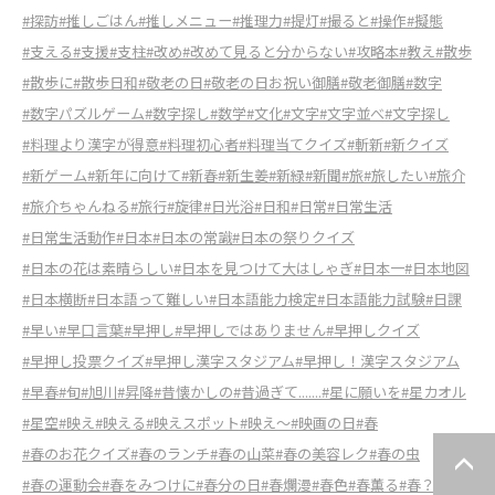
#探訪
#推しごはん
#推しメニュー
#推理力
#提灯
#撮ると
#操作
#擬態
#支える
#支援
#支柱
#改め
#改めて見ると分からない
#攻略本
#教え
#散歩
#散歩に
#散歩日和
#敬老の日
#敬老の日お祝い御膳
#敬老御膳
#数字
#数字パズルゲーム
#数字探し
#数学
#文化
#文字
#文字並べ
#文字探し
#料理より漢字が得意
#料理初心者
#料理当てクイズ
#斬新
#新クイズ
#新ゲーム
#新年に向けて
#新春
#新生姜
#新緑
#新聞
#旅
#旅したい
#旅介
#旅介ちゃんねる
#旅行
#旋律
#日光浴
#日和
#日常
#日常生活
#日常生活動作
#日本
#日本の常識
#日本の祭りクイズ
#日本の花は素晴らしい
#日本を見つけて大はしゃぎ
#日本一
#日本地図
#日本横断
#日本語って難しい
#日本語能力検定
#日本語能力試験
#日課
#早い
#早口言葉
#早押し
#早押しではありません
#早押しクイズ
#早押し投票クイズ
#早押し漢字スタジアム
#早押し！漢字スタジアム
#早春
#旬
#旭川
#昇降
#昔懐かしの
#昔過ぎて.......
#星に願いを
#星カオル
#星空
#映え
#映える
#映えスポット
#映え～
#映画の日
#春
#春のお花クイズ
#春のランチ
#春の山菜
#春の美容レク
#春の虫
#春の運動会
#春をみつけに
#春分の日
#春爛漫
#春色
#春薫る
#春？
#昨日