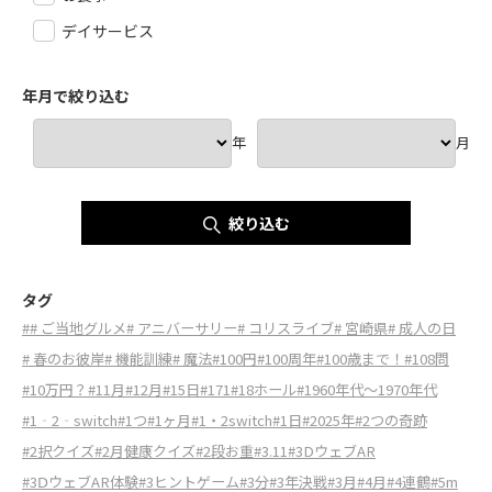
デイサービス
年月で絞り込む
年
月
絞り込む
タグ
#
# ご当地グルメ
# アニバーサリー
# コリスライブ
# 宮崎県
# 成人の日
# 春のお彼岸
# 機能訓練
# 魔法
#100円
#100周年
#100歳まで！
#108問
#10万円？
#11月
#12月
#15日
#171
#18ホール
#1960年代～1970年代
#1‐2‐switch
#1つ
#1ヶ月
#1・2switch
#1日
#2025年
#2つの奇跡
#2択クイズ
#2月健康クイズ
#2段お重
#3.11
#3DウェブAR
#3ⅮウェブAR体験
#3ヒントゲーム
#3分
#3年決戦
#3月
#4月
#4連鶴
#5m