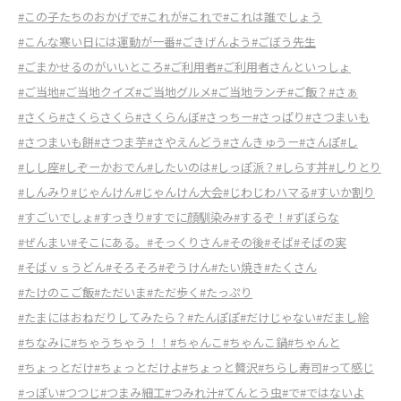
#この子たちのおかげで
#これが
#これで
#これは誰でしょう
#こんな寒い日には運動が一番
#ごきげんよう
#ごぼう先生
#ごまかせるのがいいところ
#ご利用者
#ご利用者さんといっしょ
#ご当地
#ご当地クイズ
#ご当地グルメ
#ご当地ランチ
#ご飯？
#さぁ
#さくら
#さくらさくら
#さくらんぼ
#さっちー
#さっぱり
#さつまいも
#さつまいも餅
#さつま芋
#さやえんどう
#さんきゅうー
#さんぽ
#し
#しし座
#しぞーかおでん
#したいのは
#しっぽ派？
#しらす丼
#しりとり
#しんみり
#じゃんけん
#じゃんけん大会
#じわじわハマる
#すいか割り
#すごいでしょ
#すっきり
#すでに顔馴染み
#するぞ！
#ずぼらな
#ぜんまい
#そこにある。
#そっくりさん
#その後
#そば
#そばの実
#そばｖｓうどん
#そろそろ
#ぞうけん
#たい焼き
#たくさん
#たけのこご飯
#ただいま
#ただ歩く
#たっぷり
#たまにはおねだりしてみたら？
#たんぽぽ
#だけじゃない
#だまし絵
#ちなみに
#ちゃうちゃう！！
#ちゃんこ
#ちゃんこ鍋
#ちゃんと
#ちょっとだけ
#ちょっとだけよ
#ちょっと贅沢
#ちらし寿司
#って感じ
#っぽい
#つつじ
#つまみ細工
#つみれ汁
#てんとう虫
#で
#ではないよ