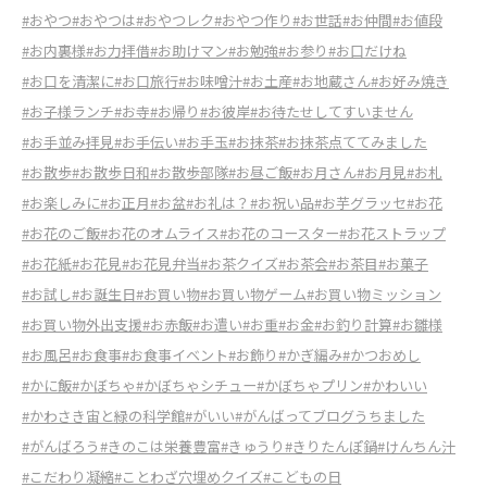
#おやつ
#おやつは
#おやつレク
#おやつ作り
#お世話
#お仲間
#お値段
#お内裏様
#お力拝借
#お助けマン
#お勉強
#お参り
#お口だけね
#お口を清潔に
#お口旅行
#お味噌汁
#お土産
#お地蔵さん
#お好み焼き
#お子様ランチ
#お寺
#お帰り
#お彼岸
#お待たせしてすいません
#お手並み拝見
#お手伝い
#お手玉
#お抹茶
#お抹茶点ててみました
#お散歩
#お散歩日和
#お散歩部隊
#お昼ご飯
#お月さん
#お月見
#お札
#お楽しみに
#お正月
#お盆
#お礼は？
#お祝い品
#お芋グラッセ
#お花
#お花のご飯
#お花のオムライス
#お花のコースター
#お花ストラップ
#お花紙
#お花見
#お花見弁当
#お茶クイズ
#お茶会
#お茶目
#お菓子
#お試し
#お誕生日
#お買い物
#お買い物ゲーム
#お買い物ミッション
#お買い物外出支援
#お赤飯
#お遣い
#お重
#お金
#お釣り計算
#お雛様
#お風呂
#お食事
#お食事イベント
#お飾り
#かぎ編み
#かつおめし
#かに飯
#かぼちゃ
#かぼちゃシチュー
#かぼちゃプリン
#かわいい
#かわさき宙と緑の科学館
#がいい
#がんばってブログうちました
#がんばろう
#きのこは栄養豊富
#きゅうり
#きりたんぽ鍋
#けんちん汁
#こだわり凝縮
#ことわざ穴埋めクイズ
#こどもの日