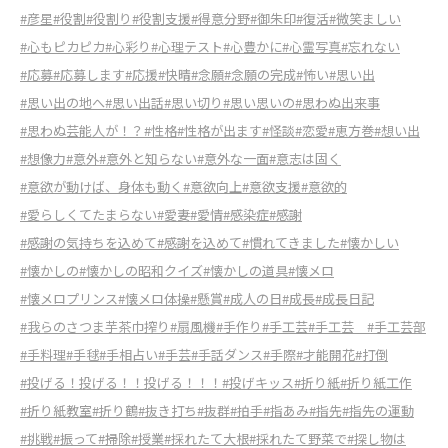
#彦星
#役割
#役割り
#役割支援
#得意分野
#御朱印
#復活
#微笑ましい
#心もピカピカ
#心彩り
#心理テスト
#心豊かに
#心霊写真
#忘れない
#応募
#応募します
#応援
#快晴
#念願
#念願の完成
#怖い
#思い出
#思い出の地へ
#思い出話
#思い切り
#思い思いの
#思わぬ出来事
#思わぬ芸能人が！？
#性格
#性格が出ます
#怪談
#恋愛
#恵方巻
#想い出
#想像力
#意外
#意外と知らない
#意外な一面
#意志は固く
#意欲が動けば、身体も動く
#意欲向上
#意欲支援
#意欲的
#愛らしくてたまらない
#愛妻
#愛情
#感染症
#感謝
#感謝の気持ちを込めて
#感謝を込めて
#慣れてきました
#懐かしい
#懐かしの
#懐かしの昭和クイズ
#懐かしの道具
#懐メロ
#懐メロプリンス
#懐メロ体操
#懸賞
#成人の日
#成長
#成長日記
#我らのさつま芋茶巾搾り
#扇風機
#手作り
#手工芸
#手工芸
#手工芸部
#手料理
#手毬
#手相占い
#手芸
#手話ダンス
#手際
#才能開花
#打倒
#投げる！投げる！！投げる！！！
#投げキッス
#折り紙
#折り紙工作
#折り紙教室
#折り鶴
#抜き打ち
#抜群
#拍手
#指あみ
#指先
#指先の運動
#挑戦
#振って
#掃除
#授業
#採れたて大根
#採れたて野菜で
#探し物は