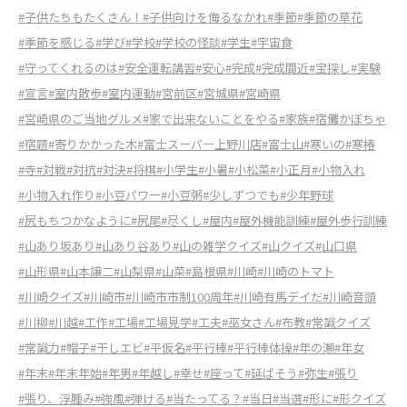
#子供たちもたくさん！
#子供向けを侮るなかれ
#季節
#季節の草花
#季節を感じる
#学び
#学校
#学校の怪談
#学生
#宇宙食
#守ってくれるのは
#安全運転講習
#安心
#完成
#完成間近
#宝探し
#実験
#宣言
#室内散歩
#室内運動
#宮前区
#宮城県
#宮崎県
#宮崎県のご当地グルメ
#家で出来ないことをやる
#家族
#宿儺かぼちゃ
#宿題
#寄りかかった木
#富士スーパー上野川店
#富士山
#寒いの
#寒椿
#寺
#対戦
#対抗
#対決
#将棋
#小学生
#小暑
#小松菜
#小正月
#小物入れ
#小物入れ作り
#小豆パワー
#小豆粥
#少しずつでも
#少年野球
#尻もちつかなように
#尻尾
#尽くし
#屋内
#屋外機能訓練
#屋外歩行訓練
#山あり坂あり
#山あり谷あり
#山の雑学クイズ
#山クイズ
#山口県
#山形県
#山本譲二
#山梨県
#山菜
#島根県
#川崎
#川崎のトマト
#川崎クイズ
#川崎市
#川崎市市制100周年
#川崎有馬デイだ
#川崎音頭
#川柳
#川越
#工作
#工場
#工場見学
#工夫
#巫女さん
#布教
#常識クイズ
#常識力
#帽子
#干しエビ
#平仮名
#平行棒
#平行棒体操
#年の瀬
#年女
#年末
#年末年始
#年男
#年越し
#幸せ
#座って
#延ばそう
#弥生
#張り
#張り、浮腫み
#強風
#弾ける
#当たってる？
#当日
#当選
#形に
#形クイズ