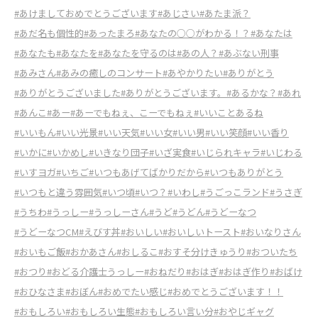
#あけましておめでとうございます
#あじさい
#あたま派？
#あだ名も個性的
#あったまろ
#あなたの○○がわかる！？
#あなたは
#あなたも
#あなたを
#あなたを守るのは
#あの人？
#あぶない刑事
#あみさん
#あみの癒しのコンサート
#あやかりたい
#ありがとう
#ありがとうございました
#ありがとうございます。
#あるかな？
#あれ
#あんこ
#あー
#あーでもねぇ、こーでもねぇ
#いいことあるね
#いいもん
#いい光景
#いい天気
#いい女
#いい男
#いい笑顔
#いい香り
#いかに
#いかめし
#いきなり団子
#いざ実食
#いじられキャラ
#いじわる
#いすヨガ
#いちご
#いつもあげてばかりだから
#いつもありがとう
#いつもと違う雰囲気
#いつ頃
#いつ？
#いわし
#うごっこランド
#うさぎ
#うちわ
#うっしー
#うっしーさん
#うど
#うどん
#うどーなつ
#うどーなつCM
#えびす丼
#おいしい
#おいしいトースト
#おいなりさん
#おいもご飯
#おかあさん
#おしるこ
#おすそ分けきゅうり
#おついたち
#おつり
#おどる介護士うっしー
#おねだり
#おはぎ
#おはぎ作り
#おばけ
#おひなさま
#おぼん
#おめでたい感じ
#おめでとうございます！！
#おもしろい
#おもしろい生態
#おもしろい言い分
#おやじギャグ