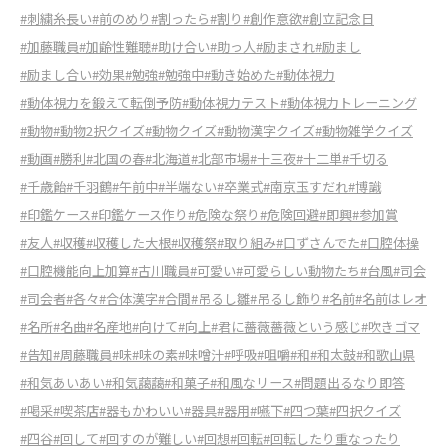
#刺繍糸長い
#前のめり
#割ったら
#割り
#創作意欲
#創立記念日
#加藤職員
#加齢性難聴
#助け合い
#助っ人
#励まされ
#励まし
#励まし合い
#効果
#勉強
#勉強中
#動き始めた
#動体視力
#動体視力を鍛えて転倒予防
#動体視力テスト
#動体視力トレーニング
#動物
#動物2択クイズ
#動物クイズ
#動物漢字クイズ
#動物雑学クイズ
#動画
#勝利
#北国の春
#北海道
#北部市場
#十三夜
#十二単
#千切る
#千歳飴
#千羽鶴
#午前中
#半端ない
#卒業式
#南京玉すだれ
#博識
#印鑑ケース
#印鑑ケース作り
#危険な祭り
#危険回避
#即興
#参加賞
#友人
#収穫
#収穫した大根
#収穫祭
#取り組み
#口ずさんでた
#口腔体操
#口腔機能向上加算
#古川職員
#可愛い
#可愛らしい動物たち
#台風
#司会
#司会者
#各々
#合体漢字
#合間
#吊るし雛
#吊るし飾り
#名前
#名前はレオ
#名所
#名曲
#名産地
#向けて
#向上
#君に薔薇薔薇という感じ
#吹きゴマ
#告知
#周藤職員
#味
#味の素
#味噌汁
#呼吸
#咀嚼
#和
#和太鼓
#和歌山県
#和気あいあい
#和気藹藹
#和菓子
#和風なリース
#問題出るなり即答
#喝采
#喫茶店
#器もかわいい
#器具
#器用
#嚥下
#四つ葉
#四択クイズ
#四谷
#回して
#回すのが難しい
#回想
#回転
#回転したり重なったり