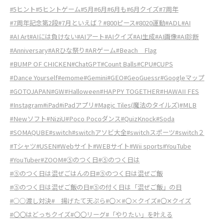
#5ヒント
#5ヒントゲーム
#5月
#6月
#6月も
#6月クイズ
#7周年
#7周年記念第2段
#7月といえば？
#800ピース
#8020運動
#ADL
#AI
#AI Art
#AIには負けない
#AIアート
#AIクイズ
#AI生成
#AI画像
#AI診断
#Anniversary
#ARひな祭り
#ARゲーム
#Beach Flag
#BUMP OF CHICKEN
#ChatGPT
#Count Balls
#CPU
#CUPS
#Dance Yourself
#emome
#Gemini
#GEO
#GeoGuessr
#Googleマップ
#GOTOJAPAN
#GW
#Halloween
#HAPPY TOGETHER
#HAWAII FES
#Instagram
#iPad
#iPadアプリ
#Magic Tiles(魔法のタイルズ)
#MLB
#Newソフト
#NiziU
#Poco Pocoダンス
#QuizKnock
#Soda
#SOMAQUBE
#switch
#switchアソビ大全
#switchスポーツ
#switch２
#Tシャツ
#USEN
#Webサイト
#WEBサイト
#Wii sports
#YouTube
#YouTuber
#ZOOM
#⑤のつく日
#⑤のつく日は
#⑤のつく日は混ぜごはんの日
#⑤のつく日は混ぜご飯
#⑤のつく日は混ぜご飯の日
#⑤の付く日は「混ぜご飯」の日
#○○渡し対決
# 揚げたて天ぷら
#〇×
#〇×クイズ
#〇✕クイズ
#〇〇はどっちクイズ
#〇〇リーグ
#「やりたい」を叶える