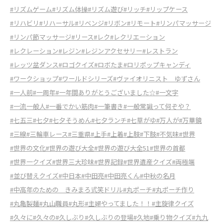
#リズムゲーム
#リズム体操
#リズム遊び
#リッチ
#リップケース
#リハビリ
#リハーサル
#リベンジ
#リボン
#リモート
#リンパマッサージ
#リンパ節マッサージ
#リース
#レク
#レクリエーション
#レクレーション
#レジン
#レジンアクセサリー
#レストラン
#レッツ盆ダンス
#ロゴクイズ
#ロボたま
#ロリポップキャンディ
#ワークショップ
#ワールドシリーズ
#ヴァイオリニスト ゆずさん
#一人前
#一周年
#一年間ありがとうございました☆
#一文字
#一流一般人
#一番でかい筋肉
#一筆書き
#一般常識って何ぞや？
#七五三
#七夕
#七夕そうめん
#七夕ランチ
#七草がゆ
#万人が
#万華鏡
#三線
#三輪車レース
#三重県
#上手
#上着
#上肢
#下肢
#不気味
#世界
#世界の文化
#世界の遊び大全
#世界の遊び大全51
#世界の首都
#世界一クイズ
#世界三大珍味
#世界記録
#世界遺産クイズ
#両極端
#並び替えクイズ
#中日本
#中田亮
#中田亮くん
#中秋の名月
#中高年のための きみまろ式笑ドリル
#丸ポーチ
#丸ポーチ作り
#丸亀製麺
#丸山職員
#丸形
#主婦やってました！！
#主旋律クイズ
#久々に
#久々の
#久しぶり
#久しぶりの登場
#久地
#乗り物クイズ
#九九