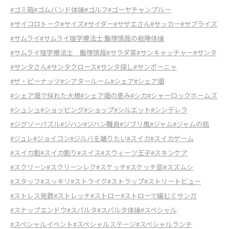
#ゴミ箱
#ゴムバンド体操
#ゴルフ
#ゴーヤチャンプルー
#サイコロトーク
#サイズ
#サイダー
#サザエさん
#サッカー
#サプライズ
#サムライ
#サムライ理学療法士 飯塚慎哉の殺陣体操
#サムライ理学療法士 飯塚慎哉
#サラダ菜
#サンキャッチャー
#サンタ
#サンタさん
#サンタクロース
#サンタ探し
#サンポーニャ
#ザ・ピーナッツ
#シアタールーム
#シェア
#シェア畑
#シェア畑で採れた大根
#シェア畑の恵み
#シカ
#シャーロックホームズ
#シュシュ
#ショッピング
#ショップ
#シルエット
#シンデレラ
#ジグソーパズル
#ジハン
#ジハン職員
#ジブリ風
#ジャム
#ジャムの瓶
#ジュレ
#ジョイコン
#ジルバを踊りたい
#スイカ
#スイカゲーム
#スイカ割
#スイカ割り
#スイス
#スウィーツ王子
#スキンケア
#スクリーン
#スクリーンレク
#スケッチ
#スケッチ部
#スズムシ
#スタッフ
#スッキリ
#ストライク
#ストラップ
#ストリートビュー
#ストレス発散
#ストレッチ
#ストロー
#ストローで編むミサンガ
#スナップエンドウ
#スパルタ
#スパルタ体操
#スペシャル
#スペシャルイベント
#スペシャルステージ
#スペシャルランチ