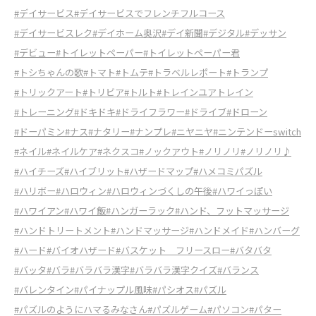
#デイサービス
#デイサービスでフレンチフルコース
#デイサービスレク
#デイホーム奥沢
#デイ新聞
#デジタル
#デッサン
#デビュー
#トイレットペーパー
#トイレットペーパー君
#トシちゃんの歌
#トマト
#トムテ
#トラベルレポート
#トランプ
#トリックアート
#トリビア
#トルト
#トレインユアトレイン
#トレーニング
#ドキドキ
#ドライフラワー
#ドライブ
#ドローン
#ドーパミン
#ナス
#ナタリー
#ナンプレ
#ニヤニヤ
#ニンテンドーswitch
#ネイル
#ネイルケア
#ネクスコ
#ノックアウト
#ノリノリ
#ノリノリ♪
#ハイチーズ
#ハイブリット
#ハザードマップ
#ハメコミパズル
#ハリボー
#ハロウィン
#ハロウィンづくしの午後
#ハワイっぽい
#ハワイアン
#ハワイ飯
#ハンガーラック
#ハンド、フットマッサージ
#ハンドトリートメント
#ハンドマッサージ
#ハンドメイド
#ハンバーグ
#ハード
#バイオハザード
#バスケット フリースロー
#バタバタ
#バッタ
#バラ
#バラバラ漢字
#バラバラ漢字クイズ
#バランス
#バレンタイン
#パイナップル風味
#パシオス
#パズル
#パズルのようにハマるみなさん
#パズルゲーム
#パソコン
#パター