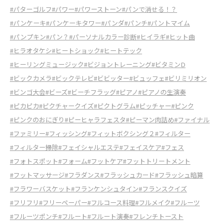
#パターゴルフ
#パワー
#パワーストーン
#パンで消せる！？
#パンケーキ
#パンケーキタワー
#パンダ
#パンチ
#パントマイム
#パンプキン
#パン？
#パーソナルカラー診断
#ヒイラギ
#ヒット曲
#ヒラオタケシ
#ヒートショック
#ヒートテック
#ヒーリングミュージック
#ビジョントレーニング
#ビタミンD
#ビックカメラ
#ビックテレビ
#ビビッター
#ビュッフェ
#ビリミリオン
#ビンゴ大会
#ビーズ
#ビーチフラッグ
#ピアノ
#ピアノの生演奏
#ピカピカ
#ピクチャークイズ
#ピクトグラム
#ピッチャー
#ピンク
#ピンクのおにぎり
#ピーヒャラフェスタ
#ピーマン肉詰め
#ファイナル
#ファミリー
#フィッシング
#フィットボクシング２
#フィルター
#フィルター掃除
#フェイシャルエステ
#フェイスケア
#フェス
#フォトスポット
#フォーム
#フットケア
#フットトリートメント
#フットマッサージ
#フラダンス
#フラッシュカード
#フラッシュ暗算
#フラワーバスケット
#フランケンシュタイン
#フランスクイズ
#フリフリ
#フリーペーパー
#フルコース料理
#フルメイク
#フルーツ
#フルーツポンチ
#フルート
#フルート演奏
#フレンチトースト