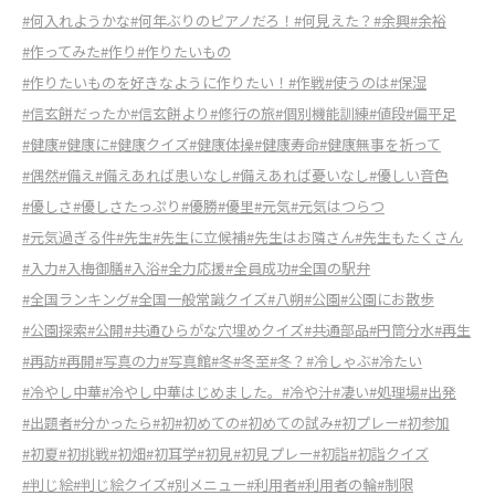
#何入れようかな
#何年ぶりのピアノだろ！
#何見えた？
#余興
#余裕
#作ってみた
#作り
#作りたいもの
#作りたいものを好きなように作りたい！
#作戦
#使うのは
#保湿
#信玄餅だったか
#信玄餅より
#修行の旅
#個別機能訓練
#値段
#偏平足
#健康
#健康に
#健康クイズ
#健康体操
#健康寿命
#健康無事を祈って
#偶然
#備え
#備えあれば患いなし
#備えあれば憂いなし
#優しい音色
#優しさ
#優しさたっぷり
#優勝
#優里
#元気
#元気はつらつ
#元気過ぎる件
#先生
#先生に立候補
#先生はお隣さん
#先生もたくさん
#入力
#入梅御膳
#入浴
#全力応援
#全員成功
#全国の駅弁
#全国ランキング
#全国一般常識クイズ
#八朔
#公園
#公園にお散歩
#公園探索
#公開
#共通ひらがな穴埋めクイズ
#共通部品
#円筒分水
#再生
#再訪
#再開
#写真の力
#写真館
#冬
#冬至
#冬？
#冷しゃぶ
#冷たい
#冷やし中華
#冷やし中華はじめました。
#冷や汁
#凄い
#処理場
#出発
#出題者
#分かったら
#初
#初めての
#初めての試み
#初プレー
#初参加
#初夏
#初挑戦
#初畑
#初耳学
#初見
#初見プレー
#初詣
#初詣クイズ
#判じ絵
#判じ絵クイズ
#別メニュー
#利用者
#利用者の輪
#制限