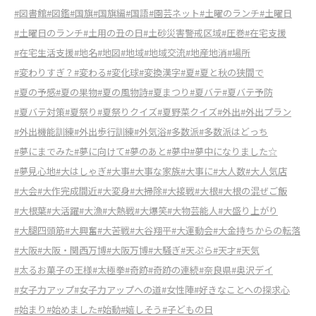
#図書館
#図鑑
#国旗
#国旗編
#国語
#園芸ネット
#土曜のランチ
#土曜日
#土曜日のランチ
#土用の丑の日
#土砂災害警戒区域
#圧巻
#在宅支援
#在宅生活支援
#地名
#地図
#地域
#地域交流
#地産地消
#場所
#変わりすぎ？
#変わる
#変化球
#変換漢字
#夏
#夏と秋の狭間で
#夏の予感
#夏の果物
#夏の風物詩
#夏まつり
#夏バテ
#夏バテ予防
#夏バテ対策
#夏祭り
#夏祭りクイズ
#夏野菜クイズ
#外出
#外出プラン
#外出機能訓練
#外出歩行訓練
#外気浴
#多数派
#多数派はどっち
#夢にまでみた
#夢に向けて
#夢のあと
#夢中
#夢中になりました☆
#夢見心地
#大はしゃぎ
#大事
#大事な家族
#大事に
#大人数
#大人気店
#大会
#大作完成間近
#大変身
#大掃除
#大接戦
#大根
#大根の混ぜご飯
#大根葉
#大活躍
#大漁
#大熱戦
#大爆笑
#大物芸能人
#大盛り上がり
#大腿四頭筋
#大興奮
#大苦戦
#大谷翔平
#大運動会
#大金持ちからの転落
#大阪
#大阪・関西万博
#大阪万博
#大騒ぎ
#天ぷら
#天才
#天気
#太るお菓子の王様
#太極拳
#奇跡
#奇跡の連続
#奈良県
#奥沢デイ
#女子力アップ
#女子力アップへの道
#女性陣
#好きなことへの探求心
#始まり
#始めました
#始動
#嬉しそう
#子どもの日