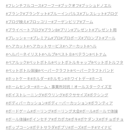
#フレンチフルコース
#フーフー
#ブックオフ
#ブッシュドノエル
#ブランク
#ブランケット
#ブルーインパルス
#ブレスレット
#ブログ
#ブログ映え
#ブロッコリー
#ブーゲンビリア
#ブーム
#プライベートブログ
#プランB
#プリン
#プレゼント
#プレゼント用
#プレッシャー
#プレミアム
#プロ
#プロポーズ
#プロンプト
#プール
#ヘアカット
#ヘアカットサービス
#ヘアーカット
#ヘル
#ヘルパーネイリスト
#ヘルプ
#ベスト８
#ベテラン
#ベトナム
#ペアルック
#ペットボトル
#ペットボトルキャップ
#ペットボトルフタ
#ペットボトル体操
#ペーパークラフト
#ペーパークラフトバンド
#ホットケーキ
#ホルダー
#ホルモン
#ホワイトデー
#ホース
#ホームセンター
#ホーム・事業所対抗！オールスタークイズ王
#ボイストレーニング
#ボウリング
#ボクササイズ
#ボクシング
#ボディパーカッション
#ボディーパーカッション
#ボランティア
#ボードゲーム
#ボーリング
#ボーリング大会
#ボール
#ボールで体操
#ボール体操
#ポインセチア
#ポカポカ
#ポキ
#ポケダンス
#ポチョポチョ
#ポップコーン
#ポテトサラダ
#ポプリ
#ポーズ
#ポーチ
#マイナビ