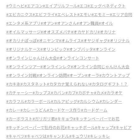
#ウミヘビ
#エアコン
#エイプリルフール
#エコ
#エッグベネディクト
#エビカニクス
#エビフライ
#エベレスト
#エモい
#エモミー
#エリア合同
#エンタメ系アプリ
#オアン
#オアンさん
#オアン職員
#オイル
#オイルマッサージ
#オオスズメバチ
#オカヤドカリ
#オカリナ
#オカリナぽっぽ
#オニヤンマ
#オムライス
#オヤジギャグ
#オリジナル
#オリジナルケース
#オリンピック
#オンブバッタ
#オンライン
#オンラインじゃんけん大会
#オンラインコンサート
#オンラインツアー
#オンラインレク
#オンライン合同じゃんけん大会
#オンライン対戦
#オンライン訪問
#オープン
#オーラ
#カウントアップ
#カキ氷
#カスタネット
#カタカナ覚えられない
#カタログギフト！？
#カチャーシー
#カップス
#カバン
#カブ
#カボチャ
#カメ
#カラオケ
#カラフル
#カラーボール
#カルアピッグ
#カルシウム
#カレンダー
#カレー
#カレーうどん
#カードケース作り
#カードゲーム
#カーボラスト
#ガリガリ君
#キキョウ
#キッチンペーパーでお花
#キッチンペーパーで牡丹のお花
#キャッチボール
#キャップ
#キャビア
#キャベツ
#キャベツは
#キャンドル
#キュウリ
#キレッキレ