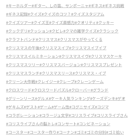
#キーホルダー
#ギター、しの笛、サンポーニャ
#ギネス
#ギネス挑戦
#ギネス記録
#クイズ
#クイズのコツ？
#クイズスタジアム
#クイズツアー
#クイズ王
#クイズ直感力
#クオリティ
#クッキー
#クックデリ
#クッション
#クビレ
#クマの雑学クイズ
#クラシック
#クラフトバンド
#クリスマス
#クリスマスがやってくる
#クリスマスの午後
#クリスマスイブ
#クリスマスイブイブ
#クリスマスイルミネーション
#クリスマスイヴ
#クリスマスケーキ
#クリスマスツリー
#クリスマスバージョン
#クリスマスプレゼント
#クリスマスランチ
#クリスマスリース
#クリスマス・イブ
#クリーン大作戦
#クレイジー
#クレープ
#クレーンゲーム
#クロスワード
#クロスワードパズル
#クローバー
#グランド
#グリーンリース
#グルメ
#ケーキ人気ランキング
#ケーズデンキ
#ゲオ
#ゲキムズ
#ゲスト
#ゲーム
#ゲーム性
#コグニサイズ
#コジマ
#コラボレーション
#コラージュ文字
#コリスライブ
#コリスライブさん
#コリスライブさんの脳トレ
#コンサート
#コンビネーション
#コースター
#コースター作り
#コーナン
#ゴミ
#ゴミの分別
#ゴミ拾い