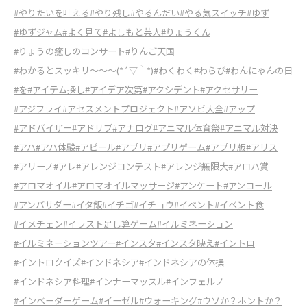
#やりたいを叶える
#やり残し
#やるんだい
#やる気スイッチ
#ゆず
#ゆずジャム
#よく見て
#よしもと芸人
#りょうくん
#りょうの癒しのコンサート
#りんご天国
#わかるとスッキリ～～～(*´▽｀*)
#わくわく
#わらび
#わんにゃんの日
#を
#アイテム探し
#アイデア次第
#アクシデント
#アクセサリー
#アジフライ
#アセスメントプロジェクト
#アソビ大全
#アップ
#アドバイザー
#アドリブ
#アナログ
#アニマル体育祭
#アニマル対決
#アハ
#アハ体験
#アピール
#アプリ
#アプリゲーム
#アプリ版
#アリス
#アリーノ
#アレ
#アレンジコンテスト
#アレンジ無限大
#アロハ賞
#アロマオイル
#アロマオイルマッサージ
#アンケート
#アンコール
#アンバサダー
#イタ飯
#イチゴ
#イチョウ
#イベント
#イベント食
#イメチェン
#イラスト足し算ゲーム
#イルミネーション
#イルミネーションツアー
#インスタ
#インスタ映え
#イントロ
#イントロクイズ
#インドネシア
#インドネシアの体操
#インドネシア料理
#インナーマッスル
#インフェルノ
#インベーダーゲーム
#イーゼル
#ウォーキング
#ウソか？ホントか？