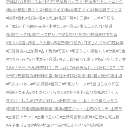
#動体視力を鍛えて転倒予防
#動体視力テスト
#動体視力トレーニング
#動物
#動物2択クイズ
#動物クイズ
#動物漢字クイズ
#動物雑学クイズ
#動画
#勝利
#北国の春
#北海道
#北部市場
#十三夜
#十二単
#千切る
#千歳飴
#千羽鶴
#午前中
#半端ない
#卒業式
#南京玉すだれ
#博識
#印鑑ケース
#印鑑ケース作り
#危険な祭り
#危険回避
#即興
#参加賞
#友人
#収穫
#収穫した大根
#収穫祭
#取り組み
#口ずさんでた
#口腔体操
#口腔機能向上加算
#古川職員
#可愛い
#可愛らしい動物たち
#台風
#司会
#司会者
#各々
#合体漢字
#合間
#吊るし雛
#吊るし飾り
#名前
#名前はレオ
#名所
#名曲
#名産地
#向けて
#向上
#君に薔薇薔薇という感じ
#吹きゴマ
#告知
#周藤職員
#味
#味の素
#味噌汁
#呼吸
#咀嚼
#和
#和太鼓
#和歌山県
#和気あいあい
#和気藹藹
#和菓子
#和風なリース
#問題出るなり即答
#喝采
#喫茶店
#器もかわいい
#器具
#器用
#嚥下
#四つ葉
#四択クイズ
#四谷
#回して
#回すのが難しい
#回想
#回転
#回転したり重なったり
#図書館
#図鑑
#国旗
#国旗編
#国語
#園芸ネット
#土曜のランチ
#土曜日
#土曜日のランチ
#土用の丑の日
#土砂災害警戒区域
#圧巻
#在宅支援
#在宅生活支援
#地名
#地図
#地域
#地域交流
#地産地消
#場所