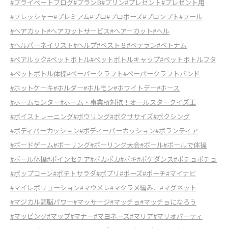
#プライベートブログ
#プランB
#プリン
#プレゼント
#プレゼント用
#プレッシャー
#プレミアム
#プロ
#プロポーズ
#プロンプト
#プール
#ヘアカット
#ヘアカットサービス
#ヘアーカット
#ヘル
#ヘルパーネイリスト
#ヘルプ
#ベスト８
#ベテラン
#ベトナム
#ペアルック
#ペットボトル
#ペットボトルキャップ
#ペットボトルフタ
#ペットボトル体操
#ペーパークラフト
#ペーパークラフトバンド
#ホットケーキ
#ホルダー
#ホルモン
#ホワイトデー
#ホース
#ホームセンター
#ホーム・事業所対抗！オールスタークイズ王
#ボイストレーニング
#ボウリング
#ボクササイズ
#ボクシング
#ボディパーカッション
#ボディーパーカッション
#ボランティア
#ボードゲーム
#ボーリング
#ボーリング大会
#ボール
#ボールで体操
#ボール体操
#ポインセチア
#ポカポカ
#ポキ
#ポケダンス
#ポチョポチョ
#ポップコーン
#ポテトサラダ
#ポプリ
#ポーズ
#ポーチ
#マイナビ
#マイレボリューション
#マウメレ
#マクラメ編み、
#マグネット
#マジカル頭脳パワー
#マッサージ
#マッチョ
#マッチョになろう
#マッピング
#マップ
#マナー
#マヨネーズ
#マリア
#マリオパーティ