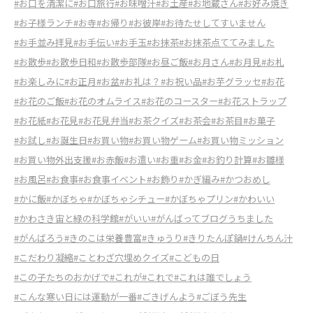
#お口を清潔に
#お口旅行
#お味噌汁
#お土産
#お地蔵さん
#お好み焼き
#お子様ランチ
#お寺
#お帰り
#お彼岸
#お待たせしてすいません
#お手並み拝見
#お手伝い
#お手玉
#お抹茶
#お抹茶点ててみました
#お散歩
#お散歩日和
#お散歩部隊
#お昼ご飯
#お月さん
#お月見
#お札
#お楽しみに
#お正月
#お盆
#お礼は？
#お祝い品
#お芋グラッセ
#お花
#お花のご飯
#お花のオムライス
#お花のコースター
#お花ストラップ
#お花紙
#お花見
#お花見弁当
#お茶クイズ
#お茶会
#お茶目
#お菓子
#お試し
#お誕生日
#お買い物
#お買い物ゲーム
#お買い物ミッション
#お買い物外出支援
#お赤飯
#お遣い
#お重
#お金
#お釣り計算
#お雛様
#お風呂
#お食事
#お食事イベント
#お飾り
#かぎ編み
#かつおめし
#かに飯
#かぼちゃ
#かぼちゃシチュー
#かぼちゃプリン
#かわいい
#かわさき宙と緑の科学館
#がいい
#がんばってブログうちました
#がんばろう
#きのこは栄養豊富
#きゅうり
#きりたんぽ鍋
#けんちん汁
#こだわり凝縮
#ことわざ穴埋めクイズ
#こどもの日
#この子たちのおかげで
#これが
#これで
#これは誰でしょう
#こんな寒い日には運動が一番
#ごきげんよう
#ごぼう先生