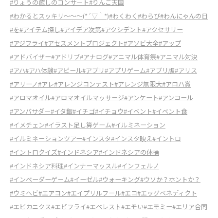
#りょうの癒しのコンサート
#りんご天国
#わかるとスッキリ～～～(*´▽｀*)
#わくわく
#わらび
#わんにゃんの日
#を
#アイテム探し
#アイデア次第
#アクシデント
#アクセサリー
#アジフライ
#アセスメントプロジェクト
#アソビ大全
#アップ
#アドバイザー
#アドリブ
#アナログ
#アニマル体育祭
#アニマル対決
#アハ
#アハ体験
#アピール
#アプリ
#アプリゲーム
#アプリ版
#アリス
#アリーノ
#アレ
#アレンジコンテスト
#アレンジ無限大
#アロハ賞
#アロマオイル
#アロマオイルマッサージ
#アンケート
#アンコール
#アンバサダー
#イタ飯
#イチゴ
#イチョウ
#イベント
#イベント食
#イメチェン
#イラスト足し算ゲーム
#イルミネーション
#イルミネーションツアー
#インスタ
#インスタ映え
#イントロ
#イントロクイズ
#インドネシア
#インドネシアの体操
#インドネシア料理
#インナーマッスル
#インフェルノ
#インベーダーゲーム
#イーゼル
#ウォーキング
#ウソか？ホントか？
#ウミヘビ
#エアコン
#エイプリルフール
#エコ
#エッグベネディクト
#エビカニクス
#エビフライ
#エベレスト
#エモい
#エモミー
#エリア合同