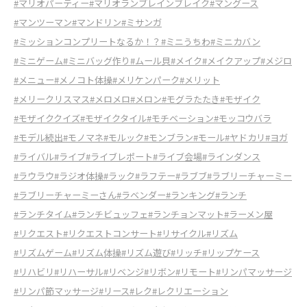
#マリオパーティー
#マリオランブレインブレイク
#マングース
#マンツーマン
#マンドリン
#ミサンガ
#ミッションコンプリートなるか！？
#ミニうちわ
#ミニカバン
#ミニゲーム
#ミニバッグ作り
#ムール貝
#メイク
#メイクアップ
#メジロ
#メニュー
#メノコト体操
#メリケンパーク
#メリット
#メリークリスマス
#メロメロ
#メロン
#モグラたたき
#モザイク
#モザイククイズ
#モザイクタイル
#モチベーション
#モッコウバラ
#モデル続出
#モノマネ
#モルック
#モンブラン
#モール
#ヤドカリ
#ヨガ
#ライバル
#ライブ
#ライブレポート
#ライブ会場
#ラインダンス
#ラウラウ
#ラジオ体操
#ラック
#ラフテー
#ラブブ
#ラブリーチャーミー
#ラブリーチャーミーさん
#ラベンダー
#ランキング
#ランチ
#ランチタイム
#ランチビュッフェ
#ランチョンマット
#ラーメン屋
#リクエスト
#リクエストコンサート
#リサイクル
#リズム
#リズムゲーム
#リズム体操
#リズム遊び
#リッチ
#リップケース
#リハビリ
#リハーサル
#リベンジ
#リボン
#リモート
#リンパマッサージ
#リンパ節マッサージ
#リース
#レク
#レクリエーション