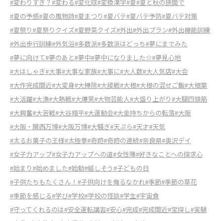
#変わりすぎ？
#変わる
#変化球
#変換漢字
#夏
#夏と秋の狭間で
#夏の予感
#夏の風物詩
#夏まつり
#夏バテ
#夏バテ予防
#夏バテ対策
#夏祭り
#夏祭りクイズ
#夏野菜クイズ
#外出
#外出プラン
#外出機能訓練
#外出歩行訓練
#外気浴
#多数派
#多数派はどっち
#夢にまでみた
#夢に向けて
#夢のあと
#夢中
#夢中になりました☆
#夢見心地
#大はしゃぎ
#大事
#大事な家族
#大事に
#大人数
#大人気店
#大会
#大作完成間近
#大変身
#大掃除
#大接戦
#大根
#大根の混ぜご飯
#大根葉
#大活躍
#大漁
#大熱戦
#大爆笑
#大物芸能人
#大盛り上がり
#大腿四頭筋
#大興奮
#大苦戦
#大谷翔平
#大運動会
#大金持ちからの転落
#大阪
#大阪・関西万博
#大阪万博
#大騒ぎ
#天ぷら
#天才
#天気
#太るお菓子の王様
#太極拳
#奇跡
#奇跡の連続
#奈良県
#奥沢デイ
#女子力アップ
#女子力アップへの道
#女性陣
#好きなことへの探求心
#始まり
#始めました
#始動
#嬉しそう
#子どもの日
#子供たちもたくさん！
#子供向けを侮るなかれ
#季節
#季節の草花
#季節を感じる
#学び
#学校
#学校の怪談
#学生
#宇宙食
#守ってくれるのは
#安全運転講習
#安心
#完成
#完成間近
#宝探し
#実験