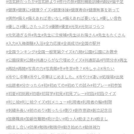
#信玄餅だったか
#信玄餅より
#修行の旅
#個別機能訓練
#値段
#偏平足
#健康
#健康に
#健康クイズ
#健康体操
#健康寿命
#健康無事を祈って
#偶然
#備え
#備えあれば患いなし
#備えあれば憂いなし
#優しい音色
#優しさ
#優しさたっぷり
#優勝
#優里
#元気
#元気はつらつ
#元気過ぎる件
#先生
#先生に立候補
#先生はお隣さん
#先生もたくさん
#入力
#入梅御膳
#入浴
#全力応援
#全員成功
#全国の駅弁
#全国ランキング
#全国一般常識クイズ
#八朔
#公園
#公園にお散歩
#公園探索
#公開
#共通ひらがな穴埋めクイズ
#共通部品
#円筒分水
#再生
#再訪
#再開
#写真の力
#写真館
#冬
#冬至
#冬？
#冷しゃぶ
#冷たい
#冷やし中華
#冷やし中華はじめました。
#冷や汁
#凄い
#処理場
#出発
#出題者
#分かったら
#初
#初めての
#初めての試み
#初プレー
#初参加
#初夏
#初挑戦
#初畑
#初耳学
#初見
#初見プレー
#初詣
#初詣クイズ
#判じ絵
#判じ絵クイズ
#別メニュー
#利用者
#利用者の輪
#制限
#刺繍糸長い
#前のめり
#割ったら
#割り
#創作意欲
#創立記念日
#加藤職員
#加齢性難聴
#助け合い
#助っ人
#励まされ
#励まし
#励まし合い
#効果
#勉強
#勉強中
#動き始めた
#動体視力