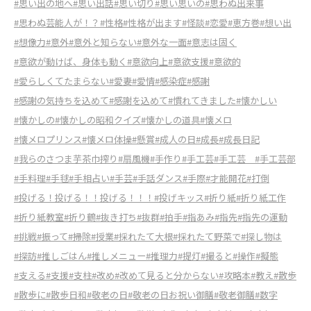
#思い出の地へ
#思い出話
#思い切り
#思い思いの
#思わぬ出来事
#思わぬ芸能人が！？
#性格
#性格が出ます
#怪談
#恋愛
#恵方巻
#想い出
#想像力
#意外
#意外と知らない
#意外な一面
#意志は固く
#意欲が動けば、身体も動く
#意欲向上
#意欲支援
#意欲的
#愛らしくてたまらない
#愛妻
#愛情
#感染症
#感謝
#感謝の気持ちを込めて
#感謝を込めて
#慣れてきました
#懐かしい
#懐かしの
#懐かしの昭和クイズ
#懐かしの道具
#懐メロ
#懐メロプリンス
#懐メロ体操
#懸賞
#成人の日
#成長
#成長日記
#我らのさつま芋茶巾搾り
#扇風機
#手作り
#手工芸
#手工芸
#手工芸部
#手料理
#手毬
#手相占い
#手芸
#手話ダンス
#手際
#才能開花
#打倒
#投げる！投げる！！投げる！！！
#投げキッス
#折り紙
#折り紙工作
#折り紙教室
#折り鶴
#抜き打ち
#抜群
#拍手
#指あみ
#指先
#指先の運動
#挑戦
#振って
#掃除
#授業
#採れたて大根
#採れたて野菜で
#探し物は
#探訪
#推しごはん
#推しメニュー
#推理力
#提灯
#撮ると
#操作
#擬態
#支える
#支援
#支柱
#改め
#改めて見ると分からない
#攻略本
#教え
#散歩
#散歩に
#散歩日和
#敬老の日
#敬老の日お祝い御膳
#敬老御膳
#数字