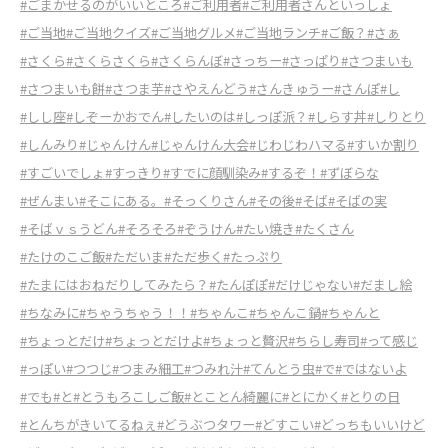
#ごまかせるのがいいところ
#ご利用者
#ご利用者さんといっしょ
#ご当地
#ご当地クイズ
#ご当地グルメ
#ご当地ランチ
#ご飯？
#さぁ
#さくら
#さくらさくら
#さくらんぼ
#さっちー
#さっぱり
#さつまいも
#さつまいも餅
#さつま芋
#さやえんどう
#さんきゅうー
#さんぽ
#し
#しし座
#しぞーかおでん
#したいのは
#しっぽ派？
#しらす丼
#しりとり
#しんみり
#じゃんけん
#じゃんけん大会
#じわじわハマる
#すいか割り
#すごいでしょ
#すっきり
#すでに顔馴染み
#するぞ！
#ずぼらな
#ぜんまい
#そこにある。
#そっくりさん
#その後
#そば
#そばの実
#そばｖｓうどん
#そろそろ
#ぞうけん
#たい焼き
#たくさん
#たけのこご飯
#ただいま
#ただ歩く
#たっぷり
#たまにはおねだりしてみたら？
#たんぽぽ
#だけじゃない
#だまし絵
#ちなみに
#ちゃうちゃう！！
#ちゃんこ
#ちゃんこ鍋
#ちゃんと
#ちょっとだけ
#ちょっとだけよ
#ちょっと贅沢
#ちらし寿司
#って感じ
#っぽい
#つつじ
#つまみ細工
#つみれ汁
#てんとう虫
#で
#ではないよ
#でも
#と
#とうもろこしご飯
#とことん綺麗に
#とにかく
#とりの日
#とんちがきいてるねぇ
#どうぶつタワー
#どすこい
#どっちもいいけど