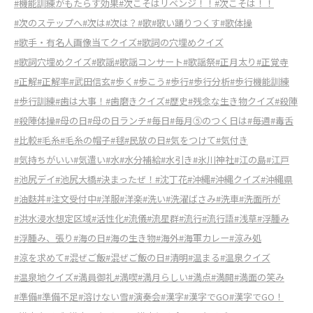
#機能訓練がもたらす効果
#次こそはリベンジ！！
#次こそは！！
#次のステップへ
#次は
#次は？
#歌
#歌い踊りつくす
#歌体操
#歌手・有名人画像当てクイズ
#歌詞の穴埋めクイズ
#歌詞穴埋めクイズ
#歌謡
#歌謡コンサート
#歌謡祭
#正月太り
#正覚寺
#正解
#正解率
#武田信玄
#歩く
#歩こう
#歩行
#歩行分析
#歩行機能訓練
#歩行訓練
#歯は大事！
#歯磨きクイズ
#歴史
#残念な生き物クイズ
#殺陣
#殺陣体操
#母の日
#母の日ランチ
#毎日
#毎月⑤のつく日は
#毎週
#毒舌
#比較
#毛糸
#毛糸の帽子
#毬
#民放の日
#気をつけて
#気付き
#気持ちがいい
#気遣い
#水
#水分補給
#水引き
#氷川神社
#江の島
#江戸
#池尻デイ
#池尻大橋
#決まったぜ！
#沈丁花
#沖縄
#沖縄クイズ
#沖縄県
#油麩丼
#注文受付中
#洋服
#洋楽
#洗い
#洗濯ばさみ
#洗車
#洗面所が
#洪水浸水想定区域
#活性化
#流儀
#流星群
#流行
#流行語
#浅草
#浮腫み
#浮腫み、張り
#海の日
#海の生き物
#海外
#海軍カレー
#涼み処
#涼を求めて
#混ぜご飯
#混ぜご飯の日
#清明
#温まる
#温泉クイズ
#温泉地クイズ
#満員御礼
#満喫
#満月らしい
#満点
#満開
#満面の笑み
#準備
#準備不足
#溶けない雪
#演奏会
#漢字
#漢字でGO
#漢字でGO！