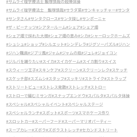
#サムライ理学療法士 飯塚慎哉の殺陣体操
#サムライ理学療法士 飯塚慎哉
#サラダ菜
#サンキャッチャー
#サンタ
#サンタさん
#サンタクロース
#サンタ探し
#サンポーニャ
#ザ・ピーナッツ
#シアタールーム
#シェア
#シェア畑
#シェア畑で採れた大根
#シェア畑の恵み
#シカ
#シャーロックホームズ
#シュシュ
#ショップ
#シルエット
#シンデレラ
#ジグソーパズル
#ジハン
#ジハン職員
#ジブリ風
#ジャム
#ジャムの瓶
#ジュレ
#ジョイコン
#ジルバを踊りたい
#スイカ
#スイカゲーム
#スイカ割り
#スイス
#スウィーツ王子
#スキンケア
#スクリーン
#スクリーンレク
#スケッチ
#スケッチ部
#スズムシ
#スタッフ
#スッキリ
#ストライク
#ストラップ
#ストリートビュー
#ストレス発散
#ストレッチ
#ストロー
#ストローで編むミサンガ
#スナップエンドウ
#スパルタ
#スパルタ体操
#スペシャル
#スペシャルイベント
#スペシャルステージ
#スペシャルランチ
#スポット
#スポーツ
#スマホケース作り
#スロットカー
#スーパーフード
#スーパーマリオパーティー
#スープカレー
#ズボラ
#ズボラストレッチ
#セカンドストリート