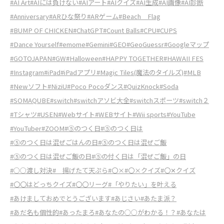
#AI Art
#AIには負けない
#AIアート
#AIクイズ
#AI生成
#AI画像
#AI診断
#Anniversary
#ARひな祭り
#ARゲーム
#Beach Flag
#BUMP OF CHICKEN
#ChatGPT
#Count Balls
#CPU
#CUPS
#Dance Yourself
#emome
#Gemini
#GEO
#GeoGuessr
#Googleマップ
#GOTOJAPAN
#GW
#Halloween
#HAPPY TOGETHER
#HAWAII FES
#Instagram
#iPad
#iPadアプリ
#Magic Tiles(魔法のタイルズ)
#MLB
#Newソフト
#NiziU
#Poco Pocoダンス
#QuizKnock
#Soda
#SOMAQUBE
#switch
#switchアソビ大全
#switchスポーツ
#switch２
#Tシャツ
#USEN
#Webサイト
#WEBサイト
#Wii sports
#YouTube
#YouTuber
#ZOOM
#⑤のつく日
#⑤のつく日は
#⑤のつく日は混ぜごはんの日
#⑤のつく日は混ぜご飯
#⑤のつく日は混ぜご飯の日
#⑤の付く日は「混ぜご飯」の日
#○○渡し対決
# 揚げたて天ぷら
#〇×
#〇×クイズ
#〇✕クイズ
#〇〇はどっちクイズ
#〇〇リーグ
#「やりたい」を叶える
#あけましておめでとうございます
#あじさい
#あたま派？
#あだ名も個性的
#あったまろ
#あなたの○○がわかる！？
#あなたは