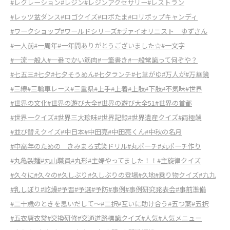
#レクレーション
#レジン
#レジンアクセサリー
#レストラン
#レッツ盆ダンス
#ロゴクイズ
#ロボたま
#ロリポップキャンディ
#ワークショップ
#ワールドシリーズ
#ヴァイオリニスト ゆずさん
#一人前
#一周年
#一年間ありがとうございました☆
#一文字
#一流一般人
#一番でかい筋肉
#一筆書き
#一般常識って何ぞや？
#七五三
#七夕
#七夕そうめん
#七夕ランチ
#七草がゆ
#万人が
#万華鏡
#三線
#三輪車レース
#三重県
#上手
#上着
#上肢
#下肢
#不気味
#世界
#世界の文化
#世界の遊び大全
#世界の遊び大全51
#世界の首都
#世界一クイズ
#世界三大珍味
#世界記録
#世界遺産クイズ
#両極端
#並び替えクイズ
#中日本
#中田亮
#中田亮くん
#中秋の名月
#中高年のための きみまろ式笑ドリル
#丸ポーチ
#丸ポーチ作り
#丸亀製麺
#丸山職員
#丸形
#主婦やってました！！
#主旋律クイズ
#久々に
#久々の
#久しぶり
#久しぶりの登場
#久地
#乗り物クイズ
#九九
#乳しぼり
#乾燥
#予習
#予選
#予防
#事例
#事例研究発表会
#事前準備
#二十歳のときを思いだして～
#二択
#互いに助け合う
#五つ葉
#五択
#五衣唐衣裳
#交換研修
#交通道路標識クイズ
#人気
#人気メニュー