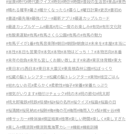
#昼食
#時代
#時代劇クイズ
#時刻
#時計
#時間
#普段の生活音
#景品
#景色
#晴れる確率
#暑さ
#暖かくなったら
#暮らし
#曜日計算
#更衣
#書初め
#書道
#最先端
#最強パワー
#最新アプリ
#最速カップルカード
#最速カップルゲーム
#最高
#月に一度のお楽しみ
#有効
#有形文化財
#有酸素運動
#有馬
#有馬さくら公園
#有馬の
#有馬の魅力
#有馬デイが1番
#有馬音楽隊
#朝日
#朝顔
#朝食は
#未来を
#本屋
#本当に
#本性
#本日も営業中
#本気
#本物
#本物はどっち！？
#本物志向
#本番
#来年の抱負
#来年も宜しくお願い致します
#来週
#東京体育館
#東大
#東日本VS西日本
#東日本大震災
#東高根森林公園
#松ぼっくり
#松蔵の脳トレシアター
#松藏の脳トレシアター
#果物
#枝豆ごはん
#枯れないお花
#柔らかく
#柔軟性
#柚子
#栄養
#栄養たっぷり
#根気がいります
#格付けチェック
#桃の木
#桃の節句
#桃太郎
#桃太郎電鉄
#桃鉄
#桔梗
#桜
#桜の名所
#桜クイズ
#桜島
#桜島の日
#桜満開
#桜見納め
#桜餅
#梅
#梅の花
#梅雨
#梅雨入り
#梨
#梶ヶ谷
#棒
#棒サッカー
#棒体操
#検証結果
#極寒
#楽しい時間
#楽しく
#楽しすぎた
#楽しみ
#横須賀
#横須賀風海軍カレー
#機能
#機能訓練