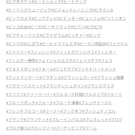
#ヒラオタケシ
#ヒートショック
#ヒートテック
#ヒーリングミュージック
#ビジョントレーニング
#ビタミンD
#ビックカメラ
#ビックテレビ
#ビビッター
#ビュッフェ
#ビリミリオン
#ビンゴ大会
#ビーズ
#ビーチフラッグ
#ピアノ
#ピカピカ
#ピクチャークイズ
#ピクトグラム
#ピッチャー
#ピンク
#ピンクのおにぎり
#ピーヒャラフェスタ
#ピーマン肉詰め
#ファイナル
#ファミリー
#フィッシング
#フィットボクシング２
#フィルター
#フィルター掃除
#フェイシャルエステ
#フェイスケア
#フェス
#フォトスポット
#フォーム
#フットケア
#フットトリートメント
#フットマッサージ
#フラダンス
#フラッシュカード
#フラッシュ暗算
#フラワーバスケット
#フランケンシュタイン
#フランスクイズ
#フリフリ
#フリーペーパー
#フルコース料理
#フルメイク
#フルーツ
#フルーツポンチ
#フルート
#フルート演奏
#フレンチトースト
#フレンチフルコース
#フーフー
#ブックオフ
#ブッシュドノエル
#ブランク
#ブランケット
#ブルーインパルス
#ブレスレット
#ブログ
#ブログ映え
#ブロッコリー
#ブーゲンビリア
#ブーム