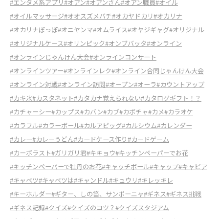
#エンタメ系アプリ
#オアン
#オアンさん
#オアン職員
#オイル
#オイルマッサージ
#オオスズメバチ
#オカヤドカリ
#オカリナ
#オカリナぽっぽ
#オニヤンマ
#オムライス
#オヤジギャグ
#オリジナル
#オリジナルケース
#オリンピック
#オンブバッタ
#オンライン
#オンラインじゃんけん大会
#オンラインコンサート
#オンラインツアー
#オンラインレク
#オンライン合同じゃんけん大会
#オンライン対戦
#オンライン訪問
#オープン
#オーラ
#カウントアップ
#カキ氷
#カスタネット
#カタカナ覚えられない
#カタログギフト！？
#カチャーシー
#カップス
#カバン
#カブ
#カボチャ
#カメ
#カラオケ
#カラフル
#カラーボール
#カルアピッグ
#カルシウム
#カレンダー
#カレー
#カレーうどん
#カードケース作り
#カードゲーム
#カーボラスト
#ガリガリ君
#キキョウ
#キッチンペーパーでお花
#キッチンペーパーで牡丹のお花
#キャッチボール
#キャップ
#キャビア
#キャベツ
#キャベツは
#キャンドル
#キュウリ
#キレッキレ
#キーホルダー
#ギター、しの笛、サンポーニャ
#ギネス
#ギネス挑戦
#ギネス記録
#クイズ
#クイズのコツ？
#クイズスタジアム