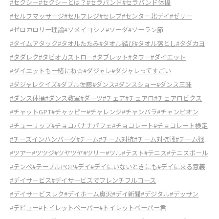
#セクシー
#セクシーとは？
#セラバンド
#セラバンド体操
#セルフマッサージ
#セルフレジ
#セレブ
#センター北デイ
#ゼリー
#ゼロカロリー理論
#ソメイヨシノ
#ソーダ
#ソーラン節
#タイムアタック
#タオルたたみ
#タオル結び
#タオル落とし
#タダカヨ
#タダレク
#タピオカストロー
#タブレット
#タワー
#ダイエット
#ダイエットも一緒にね☆
#ダジャレ
#ダジャレってすごい
#ダジャレクイズ
#ダブル佐藤
#ダンス
#ダンスショー
#ダンス三昧
#ダンス体操
#ダンス教室
#ダーツ
#チェア
#チェアロ
#チェアロビクス
#チャットGPT
#チャッピー
#チャレンジ
#チャンバラ
#チャンピオン
#チューリップ
#チョコバナナパフェ
#チョコレート
#チョコレート検定
#チーズインハンバーグ
#チーム
#チーム対抗
#チーム対抗戦
#チーム戦
#ツアー
#ツツジ
#ツヤツヤ
#ツリー
#ツル
#テスト
#テニス
#テニスボール
#テンペ
#テーブルPOP
#デイ
#デイにいないときにも
#デイに来る意義
#デイサービス
#デイサービスでフレンチフルコース
#デイサービスレク
#デイホーム奥沢
#デイ新聞
#デジタル
#デッサン
#デビュー
#トイレットペーパー
#トイレットペーパー君