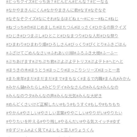
#どっちクイズ
#どっち派？
#どんどん
#どんな？
#どーなる
#なかやまきんにくん
#なかやまきんに君
#なす
#なぞなぞ
#なぞなぞクイズ
#なにそれ
#なるほどねぇ～
#にゃー
#ねこ
#ねじ
#ねづっち
#の
#はじめました
#はたつん
#はっさく
#ひかるの旅クイズ
#ひじき
#ひつまぶし
#ひとこと
#ひなまつり
#ひな人形
#ひな祭り
#ひまわり
#ひまわり畑
#ひろしさん
#びっくり
#ぴくとり
#ふきごはん
#ふざけてごめんなさい
#ふれあい川柳
#ふろふき大根
#ふーふー
#ぶちあげます
#ぷちぷち君
#ぷよぷよテトリス
#ぷよテト
#へとへと
#ほうきの木
#ほうとう
#ほっこり
#ほっこりシリーズ
#ほっと一息
#また来年
#まだ
#まだまだ
#まで
#まもなく
#まるで内職
#まん丸
#みかん
#みかん鍋
#みたらし
#みどりデイ
#みなさんの
#みんな
#みんなの
#みんなのウタ
#みんなの声
#みんな元気
#みんな大好き
#めんどくさいけど正解したい
#もう
#もうすぐ
#もしや
#もちもち
#やかん
#やさしい
#やさしい言葉
#ややこしい
#やりがい
#やりたい
#やりたいを叶える
#やり残し
#やるんだい
#やる気スイッチ
#ゆず
#ゆずジャム
#よく見て
#よしもと芸人
#りょうくん