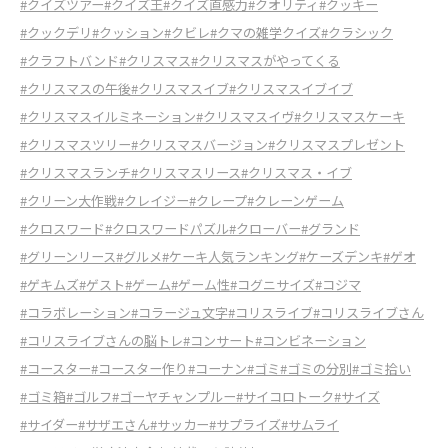
#クイズツアー
#クイズ王
#クイズ直感力
#クオリティ
#クッキー
#クックデリ
#クッション
#クビレ
#クマの雑学クイズ
#クラシック
#クラフトバンド
#クリスマス
#クリスマスがやってくる
#クリスマスの午後
#クリスマスイブ
#クリスマスイブイブ
#クリスマスイルミネーション
#クリスマスイヴ
#クリスマスケーキ
#クリスマスツリー
#クリスマスバージョン
#クリスマスプレゼント
#クリスマスランチ
#クリスマスリース
#クリスマス・イブ
#クリーン大作戦
#クレイジー
#クレープ
#クレーンゲーム
#クロスワード
#クロスワードパズル
#クローバー
#グランド
#グリーンリース
#グルメ
#ケーキ人気ランキング
#ケーズデンキ
#ゲオ
#ゲキムズ
#ゲスト
#ゲーム
#ゲーム性
#コグニサイズ
#コジマ
#コラボレーション
#コラージュ文字
#コリスライブ
#コリスライブさん
#コリスライブさんの脳トレ
#コンサート
#コンビネーション
#コースター
#コースター作り
#コーナン
#ゴミ
#ゴミの分別
#ゴミ拾い
#ゴミ箱
#ゴルフ
#ゴーヤチャンプルー
#サイコロトーク
#サイズ
#サイダー
#サザエさん
#サッカー
#サプライズ
#サムライ