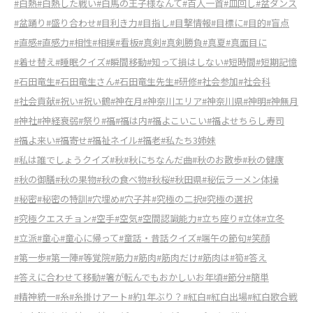
#白熱
#白熱した戦い
#白馬の王子様なんて
#百人一首
#皿回し
#盆ダンス
#盆踊り
#盛り合わせ
#目利き力
#目指し
#目撃情報
#目標に
#目的
#盲点
#直感
#直感力
#相性
#相撲
#看板
#真剣
#真剣勝負
#真夏
#真面目に
#着せ替え
#睡眠クイズ
#瞬間移動
#知って損はしない
#短時間
#短期記憶
#石田竜生
#石田竜生さん
#石田竜生先生
#研修
#社会参加
#社会科
#社会貢献
#祝い
#祝い鶴
#神在月
#神奈川エリア
#神奈川県
#神明
#神無月
#神社
#神経衰弱
#祭り
#福
#福は内
#福よこいこい
#福よせちらし寿司
#福よ来い
#福寄せ
#福祉ネイル
#福老
#私たち3姉妹
#私は誰でしょうクイズ
#秋
#秋にちなんだ曲
#秋のお散歩
#秋の健康
#秋の御膳
#秋の果物
#秋の食べ物
#秋桜
#秋田県
#秘伝ラーメン体操
#秘密
#秘密の特訓
#穴埋め
#穴子丼
#究極の二択
#究極の選択
#究極クエスチョン
#空手
#空気
#空間認識能力
#立ち座り
#立体
#立冬
#立派
#童心
#童心に帰って
#童話・昔話クイズ
#端午の節句
#笑顔
#第一歩
#第一陣
#等覚院
#筋力
#筋肉
#筋肉だけ
#筋肉は
#筍
#答え
#答えに合わせて移動
#箸が転んでもおかしいお年頃
#節分
#簡単
#精神統一
#糸
#糸掛けアート
#約1年ぶり？
#紅白
#紅白出場
#紅白歌合戦