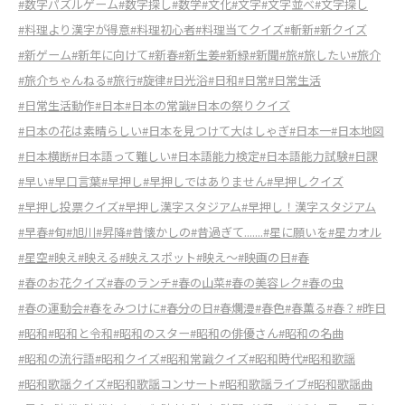
#数字パズルゲーム
#数字探し
#数学
#文化
#文字
#文字並べ
#文字探し
#料理より漢字が得意
#料理初心者
#料理当てクイズ
#斬新
#新クイズ
#新ゲーム
#新年に向けて
#新春
#新生姜
#新緑
#新聞
#旅
#旅したい
#旅介
#旅介ちゃんねる
#旅行
#旋律
#日光浴
#日和
#日常
#日常生活
#日常生活動作
#日本
#日本の常識
#日本の祭りクイズ
#日本の花は素晴らしい
#日本を見つけて大はしゃぎ
#日本一
#日本地図
#日本横断
#日本語って難しい
#日本語能力検定
#日本語能力試験
#日課
#早い
#早口言葉
#早押し
#早押しではありません
#早押しクイズ
#早押し投票クイズ
#早押し漢字スタジアム
#早押し！漢字スタジアム
#早春
#旬
#旭川
#昇降
#昔懐かしの
#昔過ぎて.......
#星に願いを
#星カオル
#星空
#映え
#映える
#映えスポット
#映え～
#映画の日
#春
#春のお花クイズ
#春のランチ
#春の山菜
#春の美容レク
#春の虫
#春の運動会
#春をみつけに
#春分の日
#春爛漫
#春色
#春薫る
#春？
#昨日
#昭和
#昭和と令和
#昭和のスター
#昭和の俳優さん
#昭和の名曲
#昭和の流行語
#昭和クイズ
#昭和常識クイズ
#昭和時代
#昭和歌謡
#昭和歌謡クイズ
#昭和歌謡コンサート
#昭和歌謡ライブ
#昭和歌謡曲