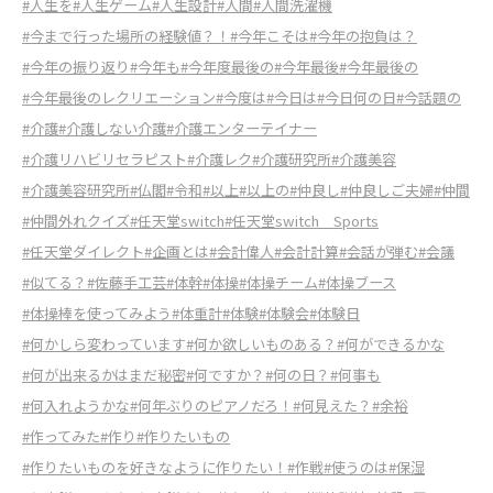
#人生を
#人生ゲーム
#人生設計
#人間
#人間洗濯機
#今まで行った場所の経験値？！
#今年こそは
#今年の抱負は？
#今年の振り返り
#今年も
#今年度最後の
#今年最後
#今年最後の
#今年最後のレクリエーション
#今度は
#今日は
#今日何の日
#今話題の
#介護
#介護しない介護
#介護エンターテイナー
#介護リハビリセラピスト
#介護レク
#介護研究所
#介護美容
#介護美容研究所
#仏閣
#令和
#以上
#以上の
#仲良し
#仲良しご夫婦
#仲間
#仲間外れクイズ
#任天堂switch
#任天堂switch Sports
#任天堂ダイレクト
#企画とは
#会計偉人
#会計計算
#会話が弾む
#会議
#似てる？
#佐藤手工芸
#体幹
#体操
#体操チーム
#体操ブース
#体操棒を使ってみよう
#体重計
#体験
#体験会
#体験日
#何かしら変わっています
#何か欲しいものある？
#何ができるかな
#何が出来るかはまだ秘密
#何ですか？
#何の日？
#何事も
#何入れようかな
#何年ぶりのピアノだろ！
#何見えた？
#余裕
#作ってみた
#作り
#作りたいもの
#作りたいものを好きなように作りたい！
#作戦
#使うのは
#保湿