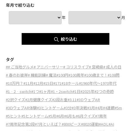
年月で絞り込む
年
月
絞り込む
タグ
#
# ご当地グルメ
# アニバーサリー
# コリスライブ
# 宮崎県
# 成人の日
# 春のお彼岸
# 機能訓練
# 魔法
#100円
#100周年
#100歳まで！
#108問
#10万円？
#11月
#12月
#15日
#171
#18ホール
#1960年代～1970年代
#1‐2‐switch
#1つ
#1ヶ月
#1・2switch
#1日
#2025年
#2つの奇跡
#2択クイズ
#2月健康クイズ
#2段お重
#3.11
#3DウェブAR
#3ⅮウェブAR体験
#3ヒントゲーム
#3分
#3年決戦
#3月
#4月
#4連鶴
#5m
#5ヒント
#5ヒントゲーム
#5月
#6月
#6月も
#6月クイズ
#7周年
#7周年記念第2段
#7月といえば？
#800ピース
#8020運動
#ADL
#AI