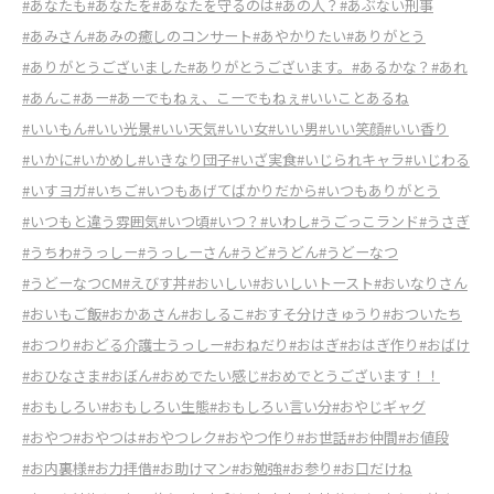
#あなたも
#あなたを
#あなたを守るのは
#あの人？
#あぶない刑事
#あみさん
#あみの癒しのコンサート
#あやかりたい
#ありがとう
#ありがとうございました
#ありがとうございます。
#あるかな？
#あれ
#あんこ
#あー
#あーでもねぇ、こーでもねぇ
#いいことあるね
#いいもん
#いい光景
#いい天気
#いい女
#いい男
#いい笑顔
#いい香り
#いかに
#いかめし
#いきなり団子
#いざ実食
#いじられキャラ
#いじわる
#いすヨガ
#いちご
#いつもあげてばかりだから
#いつもありがとう
#いつもと違う雰囲気
#いつ頃
#いつ？
#いわし
#うごっこランド
#うさぎ
#うちわ
#うっしー
#うっしーさん
#うど
#うどん
#うどーなつ
#うどーなつCM
#えびす丼
#おいしい
#おいしいトースト
#おいなりさん
#おいもご飯
#おかあさん
#おしるこ
#おすそ分けきゅうり
#おついたち
#おつり
#おどる介護士うっしー
#おねだり
#おはぎ
#おはぎ作り
#おばけ
#おひなさま
#おぼん
#おめでたい感じ
#おめでとうございます！！
#おもしろい
#おもしろい生態
#おもしろい言い分
#おやじギャグ
#おやつ
#おやつは
#おやつレク
#おやつ作り
#お世話
#お仲間
#お値段
#お内裏様
#お力拝借
#お助けマン
#お勉強
#お参り
#お口だけね