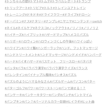
#トシちゃんの歌
#トマト
#トムテ
#トラベルレポート
#トランプ
#トリックアート
#トリビア
#トルト
#トレインユアトレイン
#トレーニング
#ドキドキ
#ドライフラワー
#ドライブ
#ドローン
#ドーパミン
#ナス
#ナタリー
#ナンプレ
#ニヤニヤ
#ニンテンドーswitch
#ネイル
#ネイルケア
#ネクスコ
#ノックアウト
#ノリノリ
#ノリノリ♪
#ハイチーズ
#ハイブリット
#ハザードマップ
#ハメコミパズル
#ハリボー
#ハロウィン
#ハロウィンづくしの午後
#ハワイっぽい
#ハワイアン
#ハワイ飯
#ハンガーラック
#ハンド、フットマッサージ
#ハンドトリートメント
#ハンドマッサージ
#ハンドメイド
#ハンバーグ
#ハード
#バイオハザード
#バスケット フリースロー
#バタバタ
#バッタ
#バラ
#バラバラ漢字
#バラバラ漢字クイズ
#バランス
#バレンタイン
#パイナップル風味
#パシオス
#パズル
#パズルのようにハマるみなさん
#パズルゲーム
#パソコン
#パター
#パターゴルフ
#パワー
#パワーストーン
#パンで消せる！？
#パンケーキ
#パンケーキタワー
#パンダ
#パンチ
#パントマイム
#パンプキン
#パン？
#パーソナルカラー診断
#ヒイラギ
#ヒット曲