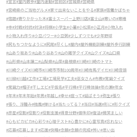
#宣言
#室内散歩
#室内運動
#宮前区
#宮城県
#宮崎県
#宮崎県のご当地グルメ
#家で出来ないことをやる
#家族
#宿儺かぼちゃ
#宿題
#寄りかかった木
#富士スーパー上野川店
#富士山
#寒いの
#寒椿
#寺
#対戦
#対抗
#対決
#将棋
#小学生
#小暑
#小松菜
#小正月
#小物入れ
#小物入れ作り
#小豆パワー
#小豆粥
#少しずつでも
#少年野球
#尻もちつかなように
#尻尾
#尽くし
#屋内
#屋外機能訓練
#屋外歩行訓練
#山あり坂あり
#山あり谷あり
#山の雑学クイズ
#山クイズ
#山口県
#山形県
#山本譲二
#山梨県
#山菜
#島根県
#川崎
#川崎のトマト
#川崎クイズ
#川崎市
#川崎市市制100周年
#川崎有馬デイだ
#川崎音頭
#川柳
#川越
#工作
#工場
#工場見学
#工夫
#巫女さん
#布教
#常識クイズ
#常識力
#帽子
#干しエビ
#平仮名
#平行棒
#平行棒体操
#年の瀬
#年女
#年末
#年末年始
#年男
#年越し
#幸せ
#座って
#延ばそう
#弥生
#張り
#張り、浮腫み
#強風
#弾ける
#当たってる？
#当日
#当選
#形に
#形クイズ
#彦星
#役割
#役割り
#役割支援
#得意分野
#御朱印
#復活
#微笑ましい
#心もピカピカ
#心彩り
#心理テスト
#心豊かに
#心霊写真
#忘れない
#応募
#応募します
#応援
#快晴
#念願
#念願の完成
#怖い
#思い出