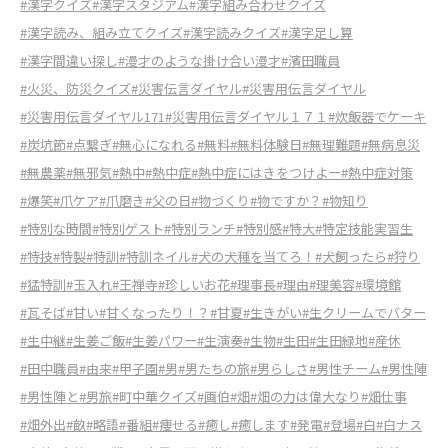
#漢字クイズ
#漢字スタジアム
#漢字組み合わせクイズ
#漢字読み、組み立てクイズ
#漢字読みクイズ
#漢字足し算
#漢字間違い探し
#漫才のような掛け合い漫才
#濱田職員
#火災、防災クイズ
#災害伝言ダイヤル
#災害用伝言ダイヤル
#災害用伝言ダイヤル171
#災害用伝言ダイヤル１７１
#炊飯器でケーキ
#炭坑節
#点繋ぎ
#無心になれる
#無料
#無料体験日
#無理難題
#無病息災
#無農薬
#無邪気
#熱中
#熱中症
#熱中症にはきをつけよー
#熱中症対策
#爆笑
#爪ケア
#爪磨き
#父の日
#物づくり
#物ですか？
#物知り
#特別な時間
#特別ゲスト
#特別ランチ
#特別感
#特大
#特定技能実習生
#特技
#特製
#特訓
#特訓ネイル
#犬の犬種を当てろ！
#犬飼ったら
#狩り
#猛特訓
#玉入れ
#王禅寺
#珍しいお花
#理事長
#理由
#理美容
#環境館
#瓦そば
#甘い
#甘くなったり！？
#甘夏
#生きがい
#生クリームでバター
#生中継
#生姜ご飯
#生姜パワー
#生演奏
#生物
#生田
#生田緑地
#産休
#田中職員
#由来
#甲子園
#男
#男たちの旅
#男らしさ
#男性チーム
#男性陣
#男性陣と
#男旅
#町中華クイズ
#画伯
#畑
#畑の力は偉大なり
#畑仕事
#畑外出
#畝
#略語
#番組
#痩せる
#癒し
#癒します
#発電
#登場
#白
#白ナス