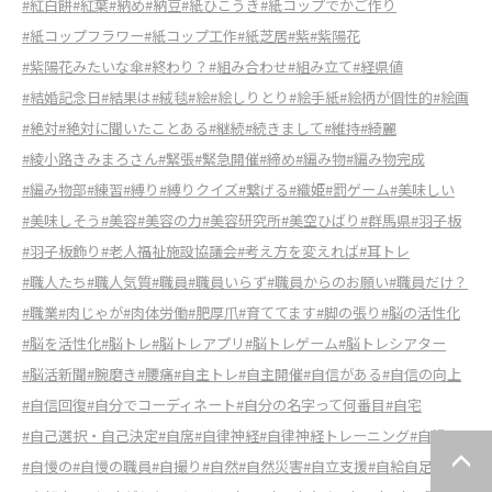
#紅白餅
#紅葉
#納め
#納豆
#紙ひこうき
#紙コップでかご作り
#紙コップフラワー
#紙コップ工作
#紙芝居
#紫
#紫陽花
#紫陽花みたいな傘
#終わり？
#組み合わせ
#組み立て
#経県値
#結婚記念日
#結果は
#絨毯
#絵
#絵しりとり
#絵手紙
#絵柄が個性的
#絵画
#絶対
#絶対に聞いたことある
#継続
#続きまして
#維持
#綺麗
#綾小路きみまろさん
#緊張
#緊急開催
#締め
#編み物
#編み物完成
#編み物部
#練習
#縛り
#縛りクイズ
#繋げる
#織姫
#罰ゲーム
#美味しい
#美味しそう
#美容
#美容の力
#美容研究所
#美空ひばり
#群馬県
#羽子板
#羽子板飾り
#老人福祉施設協議会
#考え方を変えれば
#耳トレ
#職人たち
#職人気質
#職員
#職員いらず
#職員からのお願い
#職員だけ？
#職業
#肉じゃが
#肉体労働
#肥厚爪
#育ててます
#脚の張り
#脳の活性化
#脳を活性化
#脳トレ
#脳トレアプリ
#脳トレゲーム
#脳トレシアター
#脳活新聞
#腕磨き
#腰痛
#自主トレ
#自主開催
#自信がある
#自信の向上
#自信回復
#自分でコーディネート
#自分の名字って何番目
#自宅
#自己選択・自己決定
#自席
#自律神経
#自律神経トレーニング
#自慢
#自慢の
#自慢の職員
#自撮り
#自然
#自然災害
#自立支援
#自給自足