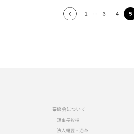
…
1
3
4
5
奉優会について
理事長挨拶
法人概要・沿革