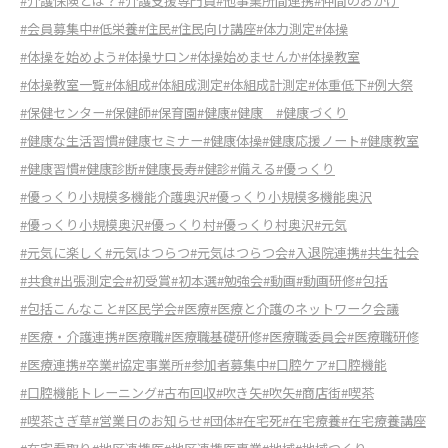
#介護保険とは？
#介護支援専門員
#他事業所間連携
#仲間のおかげ
#会員募集中
#低栄養
#住民
#住民向け講座
#体力測定
#体操
#体操を始めよう
#体操サロン
#体操始めませんか
#体操教室
#体操教室一覧
#体組成
#体組成測定
#体組成計測定
#体重低下
#例大祭
#保健センター
#保健師
#保育園
#健康
#健康
#健康づくり
#健康な生活習慣
#健康セミナー
#健康体操
#健康応援ノート
#健康教室
#健康習慣
#健康診断
#健康長寿
#健診
#備える
#優っくり
#優っくり小規模多機能介護奥沢
#優っくり小規模多機能奥沢
#優っくり小規模奥沢
#優っくり村
#優っくり村奥沢
#元気
#元気に楽しく
#元気はつらつ
#元気はつらつ会
#入退院連携
#共生社会
#共食
#出張測定会
#初受賞
#初本選
#勉強会
#動画
#動画研修
#包括
#包括こんなこと
#区民学会
#医療
#医療と介護のネットワーク会議
#医療・介護連携
#医療職
#医療職基礎研修
#医療職委員会
#医療職研修
#医療連携
#卒業
#協定事業所
#参加者募集中
#口腔ケア
#口腔機能
#口腔機能トレーニング
#古布回収
#吹き矢
#吹矢
#商店街
#喫茶
#喫茶さぎ草
#営業日のお知らせ
#団体
#在宅死
#在宅療養
#在宅療養講座