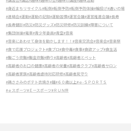
#講習会
#講話
#趣味
#趣味の会
#趣味の講座
#趣味活動
#身近まちリサイクル
#転倒
#転倒予防
#転倒予防体操
#輪投げ
#通いの場
#連絡会
#運動
#運動の記録
#運動習慣
#運営会議
#運営推進会議
#長寿
#長寿健診
#防災
#防災グッズ
#防災研修
#防災訓練
#障害について
#集団体操
#電車
#青少年委員
#青空
#音楽
#音楽にあわせて身体を動かします！！
#音楽交流会
#音楽会
#音楽祭
#食で応援プロジェクト
#食プロ
#食中毒
#食事
#食欲アップ
#食生活
#飯ごう炊飯
#飯盒炊飯
#飾り
#高齢者
#高齢者とペット
#高齢者のお口の健康
#高齢者の栄養
#高齢者クラブ
#高齢者サロン
#高齢者家族
#高齢者虐待対応研修
#高齢者見守り
#鶏ささみのポテト衣焼き
#麺
#６０歳以上
#ｅ-ＳＰＯＲＴＳ
#ｅスポーツ
#Ｅースポーツ
#ＲＵＮ伴