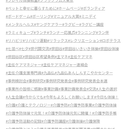
#フレイル体操教室
#ブラックラムズ東京
#ペットと幸せに暮らすために
#ホームページ
#ボランティア
#ボードゲーム
#ボーリング
#マニュアル大賞
#ミニデイ
#メンタルヘルス
#ヤングケアラー
#ラグビー
#ラグビー講座
#ラミィキューブ
#ランチ
#ランナー応援♬
#ランニング
#ラン伴
#リハビリ
#リハビリ運動
#リラックス
#レクリエーション
#ロボテラス
#七並べ
#七夕
#世代間交流
#世田谷
#世田谷いきいき体操
#世田谷体操
#世田谷区
#世田谷区希望条例
#主マネ
#主任ケアマネ
#主任ケアマネジャー
#主任ケアマネジャー連絡会
#主任介護支援専門員
#九品仏
#九品仏あんしんすこやかセンター
#事例検討会
#事例研究
#事例研究発表会
#事例研究発表会本選
#事業所の皆様に感謝
#事業計画
#事業計画発表会
#交流
#人生の選択
#人生会議
#今からでも
#今年もよろしくお願いします
#今日も体操！
#介護
#介護とテクノロジー
#介護予防
#介護予防事業
#介護予防体操
#介護予防体操で元気！
#介護予防体操元気に開催！
#介護予防手帳
#介護予防活動の記録
#介護予防講座
#介護体操
#介護保険