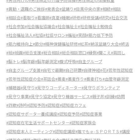
#男性向けの
#男性限定の介護予防体操
#男性限定の体操教室
#異動・退職のご挨拶
#発表会
#盆踊り
#目黒中央の家
#相続
#相談
#相談会
#看取り
#看護師
#真夏
#睡眠
#研修
#研修受講
#研究
#社会交流
#社会参加
#社会福祉協議会
#社会福祉士
#社会福祉士勉強会
#社会福祉法人
#社協
#社協サロン
#福祉
#笑顔
#筋力低下予防
#筋力維持向上
#節分
#精神保健福祉研修
#紅茶
#納涼盆踊り大会
#終活
#絵
#絵画
#総合支援
#総合相談
#総合相談窓口
#縁側
#聞こえ
#肩回し
#脳トレ
#脳年齢
#脳年齢測定
#腹式呼吸
#自主グループ
#自主グループ支援
#自宅で最期
#自己研鑽
#自律神経
#花
#若年性認知症
#若年性認知症の会
#茶話会
#蕎麦
#蕎麦作り
#蕎麦打ち
#血管年齢測定
#補聴器
#見守り
#見守りコーディネーター
#見守りボランティア
#見守り事業
#見守り協定
#見守り機器サービス
#親子丼
#訓練
#訪問
#詐欺
#詩吟
#認知予防
#認知症
#認知症カフェ
#認知症サポーター養成講座
#認知症予防
#認知症事業
#認知症在宅生活サポートセンター
#認知症家族会
#認知症本人ミーティング
#認知症講座
#誰でもｅ-ＳＰＯＲＴＳ
#講座