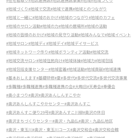
#在宅看取り
#地区連携医
#地区連携医事業
#地域
#地域つくり
#地域づくり
#地域で交流
#地域で連携
#地域とのつながり
#地域と一緒に
#地域のおかげ
#地域のつながり
#地域のカフェ
#地域のサロン活動
#地域の力
#地域の居場所
#地域の活動
#地域の皆様のおかげ
#地域の見守り活動
#地域みんなで
#地域イベント
#地域サロン
#地域ディ
#地域デイ
#地域デイサービス
#地域ネットワーク作り
#地域ボランティア活動
#地域交流
#地域交流サロン
#地域住民向け
#地域体操
#地域力
#地域包括
#地域包括支援センター
#地域密着
#地域活動
#地域貢献
#地域連携
#基本おしえます
#基礎研修
#夏
#多世代
#多世代交流
#多世代交流事業
#多職種
#多職種連携
#多職種連携の会
#大晦日
#天寿会
#奉優会
#奥小まつり
#奥沢
#奥沢あんしんすこやか
#奥沢あんしんすこやかセンター
#奥沢あんすこ
#奥沢あんすこ便り29号
#奥沢あんすこ川柳
#奥沢の休日
#奥沢まちづくりセンター
#奥沢・九品仏
#奥沢・九品仏地区
#奥沢・東玉川
#奥沢・東玉川コース
#奥沢交和会
#奥沢交和会館