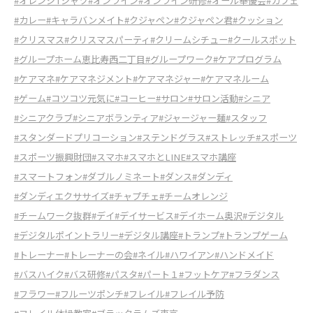
#オレンジTシャツ
#オンライン
#オンライン研修
#オール奉優会
#カフェ
#カレー
#キャラバンメイト
#クジャペン
#クジャペン君
#クッション
#クリスマス
#クリスマスパーティ
#クリームシチュー
#クールスポット
#グループホーム恵比寿西二丁目
#グループワーク
#ケアプログラム
#ケアマネ
#ケアマネジメント
#ケアマネジャー
#ケアマネルーム
#ゲーム
#コツコツ元気に
#コーヒー
#サロン
#サロン活動
#シニア
#シニアクラブ
#シニアボランティア
#ジャージャー麺
#スタッフ
#スタンダードプリコーション
#ステンドグラス
#ストレッチ
#スポーツ
#スポーツ振興財団
#スマホ
#スマホとLINE
#スマホ講座
#スマートフォン
#ダブルノミネート
#ダンス
#ダンディ
#ダンディエクササイズ
#チャプチェ
#チームオレンジ
#チームワーク抜群
#デイ
#デイサービス
#デイホーム奥沢
#デジタル
#デジタルポイントラリー
#デジタル講座
#トランプ
#トランプゲーム
#トレーナー
#トレーナーの会
#ネイル
#ハワイアン
#ハンドメイド
#バスハイク
#バス研修
#パスタ
#パート１
#フットケア
#フラダンス
#フラワー
#フルーツポンチ
#フレイル
#フレイル予防