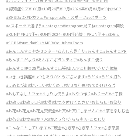
# ボランティア
# 介護予防
# 東玉川町会
# 熱中症予防
# 研修
# 認知症ケア
#100歳
#10月26日
#12月
#2024年
#3月
#4月
#90代
#ACP
#BPSD
#DX
#Dカフェ
#e-sports
#e‐スポーツ
#eスポーツ
#eスポーツで遊ぼう
#Instagram
#Instagram見てね
#Instagram開設
#RUN伴
#RUN伴+
#RUN伴2024
#RUN伴応援！
#RUN伴＋
#SDGｓ
#SOBA
#sumida
#SUMMER
#Youtube
#Zoom
#あんしんすこやかセンター
#あんしん見守り
#あんすこ
#あんすこPR
#あんすこだより
#あんすこボランティア
#あんすこ便り
#あんすこ便り28号
#あんすこ出張
#あんすこ川柳
#いきいき体操
#いきいき講座
#いつもありがとうございます
#うどん
#うどん打ち
#うめとぴあ
#おいしい
#おくめし
#おせち料理
#おでかけひろば
#おもてなしカフェ
#おもりも使うよ
#おやつ作り
#おりーぶ
#お子様
#お散歩
#お散歩日和
#お昼
#お気を付けください
#お知らせ
#お祭り
#お花
#お花見
#お花見交流会
#お茶
#お茶にしませんか
#お茶を楽しむ会
#お茶会
#お食事
#かき氷
#かよう会
#きらら奥沢
#こだわり
#こんなことしています
#ご飯会
#さぎ草
#さぎ草カフェ
#さぎ草展