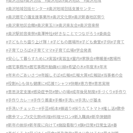
#奥沢包括
#奥沢包括
#奥沢地区
#奥沢地区
#奥沢地域
#奥沢地域包括センター
#奥沢地域包括支援センター
#奥沢居宅介護支援事業所
#奥沢文化祭
#奥沢新春地区祭り
#奥沢東地区会館
#奥沢東玉川
#奥沢楽友会
#奥沢音楽祭
#奥沢駅前音楽祭
#奥澤神社
#好きなことでつながろう
#委員会
#子どもたち盛り上げ隊！
#子どもの居場所
#子ども食堂
#子供
#子育て
#子育てひろば
#子育てママ
#子育て広場
#学会発表
#安心して暮らすために
#実習
#実習生
#室内
#家族会
#寒暖差
#居場所
#居宅事務所
#居宅事務所動画
#川柳
#希望の木
#年度末
#年末
#年末のごあいさつ
#年越しそば
#広報
#広報大賞
#広報誌
#当事者の会
#役割
#心も体も健康に
#応援Tシャツ
#快眠
#恵方巻
#意思実現
#意思決定支援
#感染症予防
#憩いの場
#成年後見制度
#手づくり
#手作り
#手作りカレー
#手作り蕎麦
#手帳
#手洗い
#手洗いが基本
#手洗いチェッカー
#手芸
#拓本
#振返り
#採りたてトマト
#推し活
#散歩
#散歩マップ
#文化祭
#料理
#料理サロン
#新入職員
#新卒保健師
#新年の挨拶
#新年度に向けて
#施設看取り
#旗
#日常
#日常生活
#春