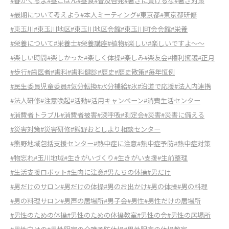
#春がくるよ
#昼ごはん
#昼食
#普及啓発
#暑さに負けるな
#暑さ対策
#最期について考えよう
#本人ミーティング
#東京都
#東京都研修
#東玉川
#東玉川地区
#東玉川地区会館
#東玉川町会会館
#栄養
#栄養について
#栄養士
#栄養講座
#植物
#楽しい
#楽しいですよ～～
#楽しい時間
#楽しかった
#楽しく体操
#楽しみ
#楽友会
#権利擁護
#正月
#歩行
#歯医者
#歯科
#歯科健診
#歴史
#歴史散策
#毎年恒例
#民生委員児童委員
#気分転換
#水分補給
#氷
#沿道で応援
#法人内連携
#法人研修
#注意喚起
#活動
#活用キャンペーン
#消費生活センター
#消費者トラブル
#消費者被害
#深呼吸
#測定会
#災害
#災害に備える
#災害対策
#災害研修
#熊野おとしより相談センター
#熊野地域包括支援センター
#熱中症に注意
#熱中症予防
#熱中症対策
#物忘れ
#玉川地域
#生きがいづくり
#生きがい支援
#生前整理
#生活支援ロボット
#生肉に注意
#男たちの体操
#男だけ
#男だけのサロン
#男だけの体操
#男のお出かけ
#男の体操
#男の料理
#男の料理サロン
#男声の居場所
#男子会
#男性
#男性だけの居場所
#男性のための体操
#男性のための体操教室
#男性の会
#男性の居場所