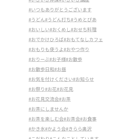
#いつもありがとうございます
#うどん
#うどん打ち
#うめとぴあ
#おいしい
#おくめし
#おせち料理
#おでかけひろば
#おもてなしカフェ
#おもりも使うよ
#おやつ作り
#おりーぶ
#お子様
#お散歩
#お散歩日和
#お昼
#お気を付けください
#お知らせ
#お祭り
#お花
#お花見
#お花見交流会
#お茶
#お茶にしませんか
#お茶を楽しむ会
#お茶会
#お食事
#かき氷
#かよう会
#きらら奥沢
#こだわり
#こんなことしています