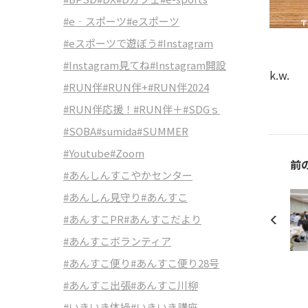
#e‐スポーツ
#eスポーツ
#eスポーツで遊ぼう
#Instagram
#Instagram見てね
#Instagram開設
k.w.
#RUN伴
#RUN伴+
#RUN伴2024
#RUN伴応援！
#RUN伴＋
#SDGｓ
#SOBA
#sumida
#SUMMER
#Youtube
#Zoom
前
#あんしんすこやかセンター
#あんしん見守り
#あんすこ
#あんすこPR
#あんすこだより
#あんすこボランティア
#あんすこ便り
#あんすこ便り28号
#あんすこ出張
#あんすこ川柳
#いきいき体操
#いきいき講座