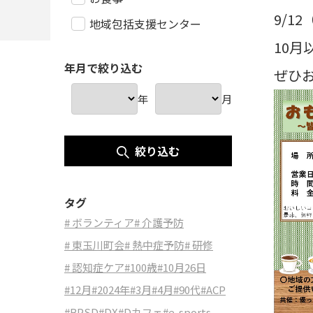
9/1
地域包括支援センター
10
年月で絞り込む
ぜひ
年
月
絞り込む
タグ
# ボランティア
# 介護予防
# 東玉川町会
# 熱中症予防
# 研修
# 認知症ケア
#100歳
#10月26日
#12月
#2024年
#3月
#4月
#90代
#ACP
#BPSD
#DX
#Dカフェ
#e-sports