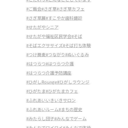
#ご飯会
#さぎ草
#さぎ草カフェ
#さぎ草展
#すこやか歯科健診
#せたがやシニア
#せたがや福祉区民学会
#そば
#そばエクササイズ
#そば打ち体験
#つけ蕎麦
#つながり
#ぬいぐるみ
#はつらつ
#はつらつ介護
#はつらつ介護予防講座
#ひがしRounge
#ひがしラウンジ
#ひがたま
#ひがたまカフェ
#ふれあいいきいきサロン
#ふれあいルーム
#まちの歴史
#みたらし団子
#みんなでゲーム
#みんなでワイワイ
#みんなで体操