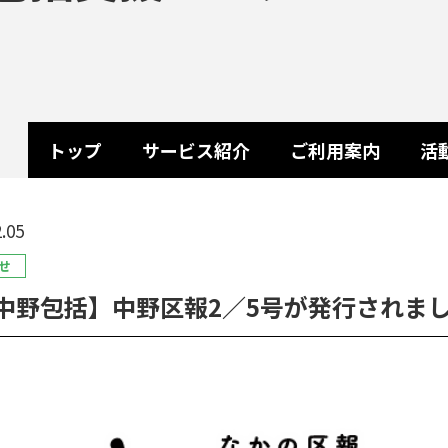
トップ
サービス紹介
ご利用案内
活
.05
せ
中野包括】中野区報2／5号が発行されま