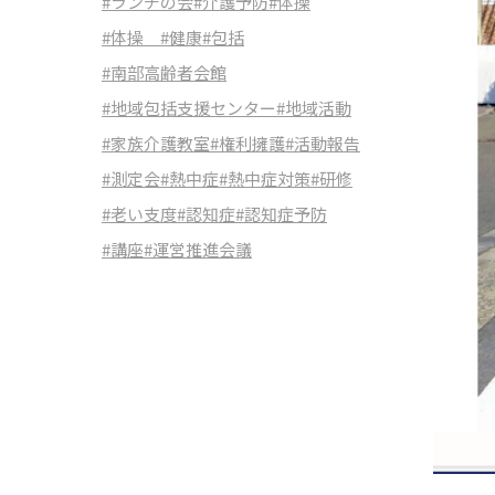
#ランチの会
#介護予防
#体操
#体操
#健康
#包括
#南部高齢者会館
#地域包括支援センター
#地域活動
#家族介護教室
#権利擁護
#活動報告
#測定会
#熱中症
#熱中症対策
#研修
#老い支度
#認知症
#認知症予防
#講座
#運営推進会議