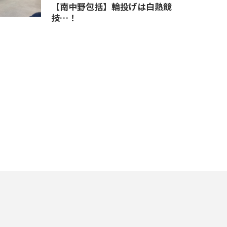
【南中野包括】輪投げは白熱競
技…！