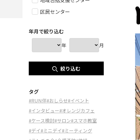
地域包括支援センター
区民センター
年月で絞り込む
年
月
絞り込む
タグ
#RUN伴
#おしらせ
#イベント
#インタビュー
#オレンジカフェ
#ケース検討
#サロン
#スマホ教室
#デイ
#ミニデイ
#ミーティング