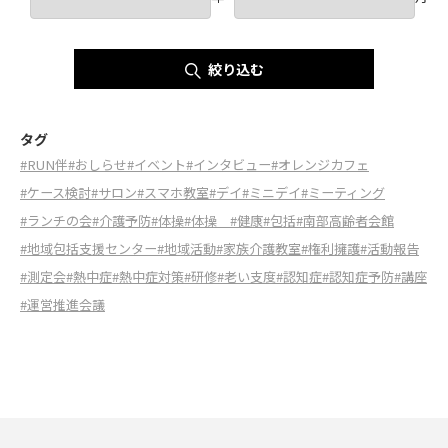
絞り込む
タグ
#RUN伴
#おしらせ
#イベント
#インタビュー
#オレンジカフェ
#ケース検討
#サロン
#スマホ教室
#デイ
#ミニデイ
#ミーティング
#ランチの会
#介護予防
#体操
#体操
#健康
#包括
#南部高齢者会館
#地域包括支援センター
#地域活動
#家族介護教室
#権利擁護
#活動報告
#測定会
#熱中症
#熱中症対策
#研修
#老い支度
#認知症
#認知症予防
#講座
#運営推進会議