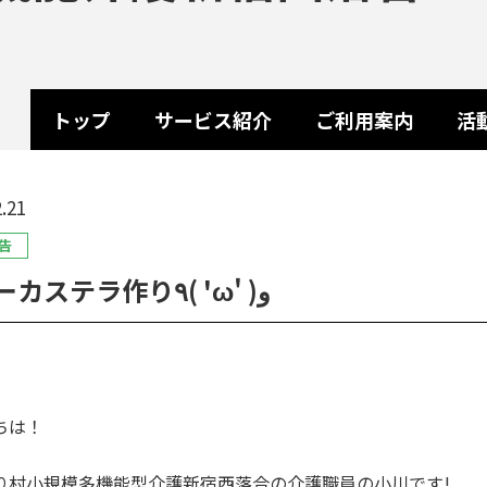
トップ
サービス紹介
ご利用案内
活
.21
告
ベビーカステラ作り٩( 'ω' )و
ちは！
り村小規模多機能型介護新宿西落合の介護職員の小川です!