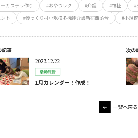
ビーカステラ作り
#おやつレク
#介護
#福祉
ベント
#優っくり村小規模多機能介護新宿西落合
#小規
の記事
次の
2023.12.22
活動報告
1月カレンダー！作成！
一覧へ戻る