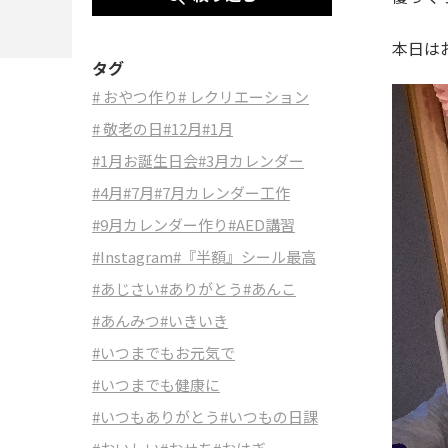
本日は
タグ
# おやつ作り
# レクリエーション
# 敬老の日
#12月
#1月
#1月お誕生日会
#3月カレンダー
#4月
#7月
#7月カレンダー工作
#9月カレンダー作り
#AED講習
#Instagram
#『半額』シール最高
#あじさい
#ありがとう
#あんこ
#あんみつ
#いきいき
#いつまでもお元気で
#いつまでも健康に
#いつもありがとう
#いつもの日課