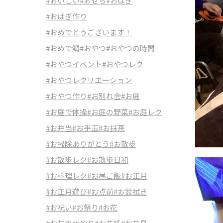
#おいしい
#おせち
#おはぎ
#おはぎ作り
#おめでとうございます！
#おめで鯛
#おやつ
#おやつの時間
#おやつイベント
#おやつレク
#おやつレクリエーション
#おやつ作り
#お別れ会
#お庭
#お庭で体操
#お庭の野菜
#お庭レク
#お弁当
#お手玉
#お抹茶
#お掃除ありがとう
#お散歩
#お散歩レク
#お散歩日和
#お料理レク
#お昼ご飯
#お正月
#お正月遊び
#お点前
#お盆拭き
#お祝い
#お祭り
#お花