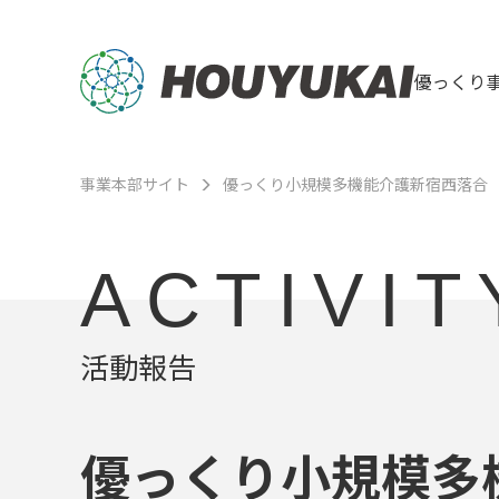
優っくり
事業本部サイト
優っくり小規模多機能介護新宿西落合
ACTIVIT
活動報告
優っくり小規模多