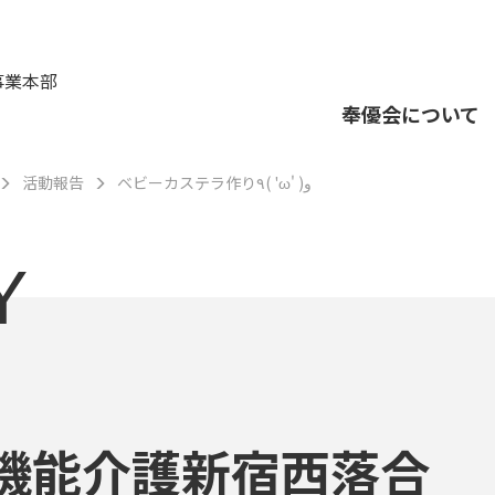
事業本部
奉優会について
活動報告
ベビーカステラ作り٩( 'ω' )و
Y
機能介護新宿西落合