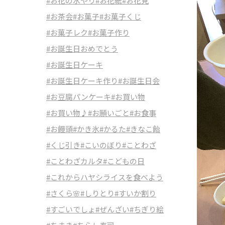
#お花の水やり
#お花紙
#お花見
#お茶会
#お菓子
#お菓子くじ
#お菓子レク
#お菓子作り
#お誕生日おめでとう
#お誕生日ケーキ
#お誕生日ケーキ作り
#お誕生日会
#お豆腐パンケーキ
#お買い物
#お買い物♪
#お願いごと
#お食事
#お饅頭
#かき氷
#かるた
#きなこ飴
#くじ引き
#こいのぼり
#ことわざ
#ことわざカルタ
#こどもの日
#これからハヤシライスを食べよう
#さくら🌸
#しりとり
#すいか割り
#すごいでしょ
#ぜんざい
#ちぎり絵