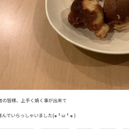
者の皆様、上手く焼く事が出来て
んでいらっしゃいました(๑╹ω╹๑ )