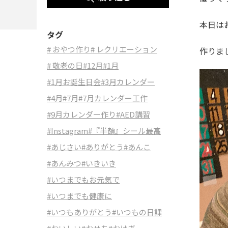
本日は
タグ
# おやつ作り
# レクリエーション
作りま
# 敬老の日
#12月
#1月
#1月お誕生日会
#3月カレンダー
#4月
#7月
#7月カレンダー工作
#9月カレンダー作り
#AED講習
#Instagram
#『半額』シール最高
#あじさい
#ありがとう
#あんこ
#あんみつ
#いきいき
#いつまでもお元気で
#いつまでも健康に
#いつもありがとう
#いつもの日課