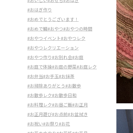
#おいしい
#おせち
#おはぎ
#おはぎ作り
#おめでとうございます！
#おめで鯛
#おやつ
#おやつの時間
#おやつイベント
#おやつレク
#おやつレクリエーション
#おやつ作り
#お別れ会
#お庭
#お庭で体操
#お庭の野菜
#お庭レク
#お弁当
#お手玉
#お抹茶
#お掃除ありがとう
#お散歩
#お散歩レク
#お散歩日和
#お料理レク
#お昼ご飯
#お正月
#お正月遊び
#お点前
#お盆拭き
#お祝い
#お祭り
#お花