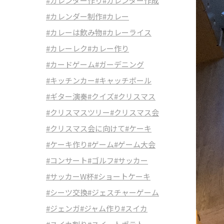
#カレンダー作り
#カレンダー作成
#カレンダー制作
#カレー
#カレーは飲み物
#カレーライス
#カレーレク
#カレー作り
#カードゲーム
#ガーデニング
#キッチンカー
#キャッチボール
#ギター演奏
#クイズ
#クリスマス
#クリスマスツリー
#クリスマス会
#クリスマス会に向けて
#ケーキ
#ケーキ作り
#ゲーム
#ゲーム大会
#コンサート
#ゴルフ
#サッカー
#サッカーW杯
#ショートケーキ
#シーツ交換
#ジェスチャーゲーム
#ジェンガ
#ジャム作り
#スイカ