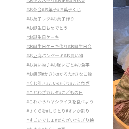
#お花の水やり
#お花紙
#お花見
#お茶会
#お菓子
#お菓子くじ
#お菓子レク
#お菓子作り
#お誕生日おめでとう
#お誕生日ケーキ
#お誕生日ケーキ作り
#お誕生日会
#お豆腐パンケーキ
#お買い物
#お買い物♪
#お願いごと
#お食事
#お饅頭
#かき氷
#かるた
#きなこ飴
#くじ引き
#こいのぼり
#ことわざ
#ことわざカルタ
#こどもの日
#これからハヤシライスを食べよう
#さくら🌸
#しりとり
#すいか割り
#すごいでしょ
#ぜんざい
#ちぎり絵