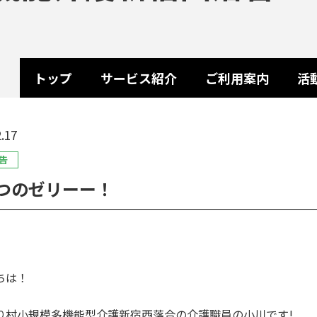
トップ
サービス紹介
ご利用案内
活
.17
告
つのゼリーー！
ちは！
り村小規模多機能型介護新宿西落合の介護職員の小川です!