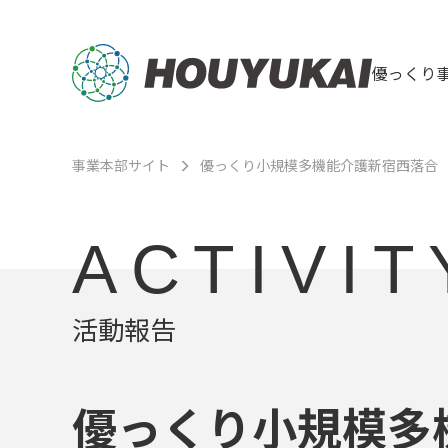
優っくり
事業本部サイト
優っくり小規模多機能介護新宿西落合
ACTIVIT
活動報告
優っくり小規模多