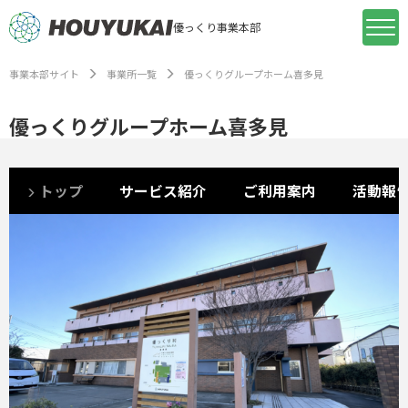
優っくり事業本部
事業本部サイト
事業所一覧
優っくりグループホーム喜多見
優っくりグループホーム喜多見
トップ
サービス紹介
ご利用案内
活動報