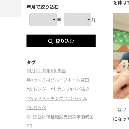
を伸ば
年月で絞り込む
年
月
絞り込む
タグ
#4月
#♯お茶
#♯美容
#ゆっくり村グループホーム鎌田
#カレンダー
#トランプ
#ババ抜き
#ベッドメーキング
#ワンちゃん
#七ならべ
「はい
#世田谷区福祉施設支援事業助成金
になっ
PR