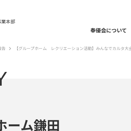
事業本部
奉優会について
報告
【グループホーム レクリエーション活動】みんなでカルタ大会(
Y
ホーム鎌田