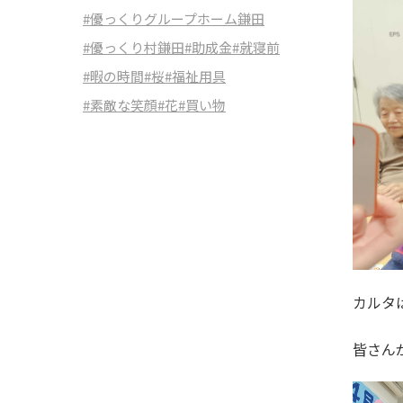
#優っくりグループホーム鎌田
#優っくり村鎌田
#助成金
#就寝前
#暇の時間
#桜
#福祉用具
#素敵な笑顔
#花
#買い物
カルタ
皆さん