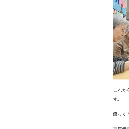
これか
す。
優っく