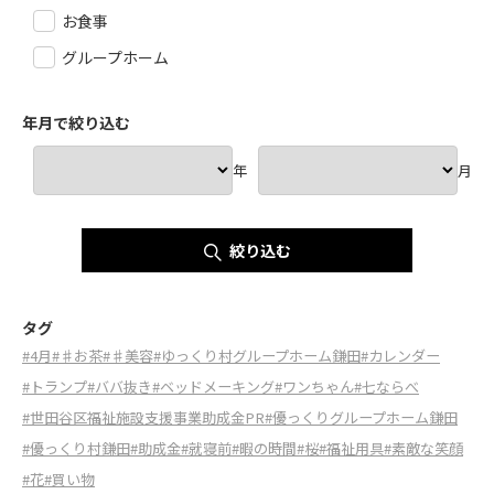
お食事
グループホーム
年月で絞り込む
年
月
絞り込む
タグ
#4月
#♯お茶
#♯美容
#ゆっくり村グループホーム鎌田
#カレンダー
#トランプ
#ババ抜き
#ベッドメーキング
#ワンちゃん
#七ならべ
#世田谷区福祉施設支援事業助成金PR
#優っくりグループホーム鎌田
#優っくり村鎌田
#助成金
#就寝前
#暇の時間
#桜
#福祉用具
#素敵な笑顔
#花
#買い物