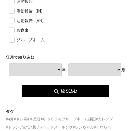
活動報告
活動報告（IN）
活動報告（VN）
お食事
グループホーム
年月で絞り込む
年
月
絞り込む
タグ
#4月
#♯お茶
#♯美容
#ゆっくり村グループホーム鎌田
#カレンダー
#トランプ
#ババ抜き
#ベッドメーキング
#ワンちゃん
#七ならべ