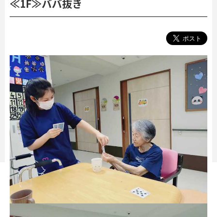
≪1F≫ババ抜き