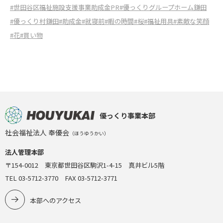
#世田谷区福祉施設支援事業助成金PR
#優っくりグループホーム鎌田
#優っくり村鎌田
#助成金
#就寝前
#暇の時間
#桜
#福祉用具
#素敵な笑顔
#花
#買い物
優っくり事業本部
社会福祉法人 奉優会
（ほうゆうかい）
法人管理本部
〒154-0012 東京都世田谷区駒沢1-4-15 真井ビル5階
TEL 03-5712-3770 FAX 03-5712-3771
本部へのアクセス