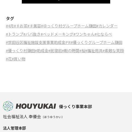
タグ
#4月
#♯お茶
#♯美容
#ゆっくり村グループホーム鎌田
#カレンダー
#トランプ
#ババ抜き
#ベッドメーキング
#ワンちゃん
#七ならべ
#世田谷区福祉施設支援事業助成金PR
#優っくりグループホーム鎌田
#優っくり村鎌田
#助成金
#就寝前
#暇の時間
#桜
#福祉用具
#素敵な笑顔
#花
#買い物
優っくり事業本部
社会福祉法人 奉優会
（ほうゆうかい）
法人管理本部