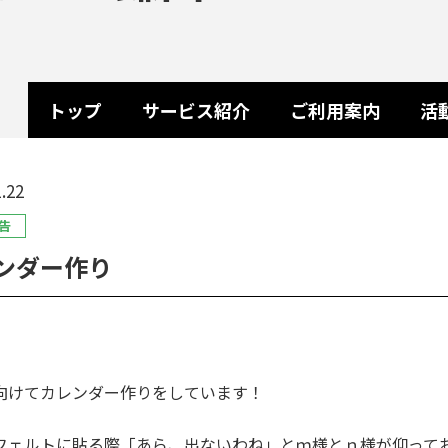
トップ
サービス紹介
ご利用案内
活
.22
告
ンダー作り
向けてカレンダー作りをしています！
フェルトに貼る際「あら、出ないわね」とｍ様とｎ様が仰って