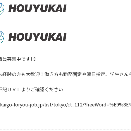
職員募集中です!※
未経験の方も大歓迎！働き方も勤務固定や曜日指定、学生さん
下記ＵＲＬよりご確認ください
//kaigo-foryou-job.jp/list/tokyo/ct_112/?freeWord=%E9