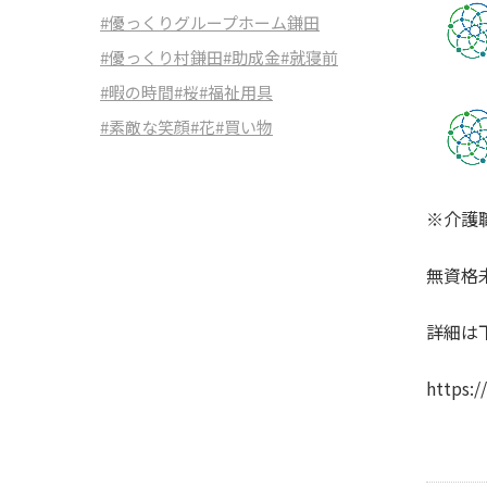
#優っくりグループホーム鎌田
#優っくり村鎌田
#助成金
#就寝前
#暇の時間
#桜
#福祉用具
#素敵な笑顔
#花
#買い物
※介護
無資格
詳細は
https: