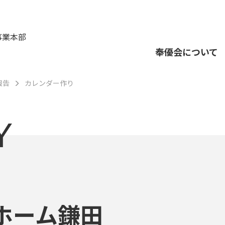
事業本部
奉優会について
報告
カレンダー作り
Y
ホーム鎌田