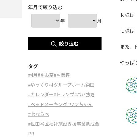
年月で絞り込む
ｋ様は
年
月
ｔ様は
絞り込む
また、
やっぱ
タグ
#4月
#♯お茶
#♯美容
#ゆっくり村グループホーム鎌田
#カレンダー
#トランプ
#ババ抜き
#ベッドメーキング
#ワンちゃん
#七ならべ
#世田谷区福祉施設支援事業助成金
PR