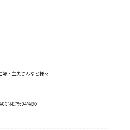
主婦・主夫さんなど様々！
%8E%8C%E7%94%B0