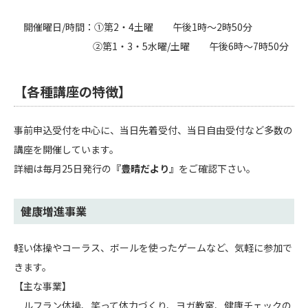
開催曜日/時間：①第2・4土曜 午後1時～2時50分
②第1・3・5水曜/土曜 午後6時～7時50分
【各種講座の特徴】
事前申込受付を中心に、当日先着受付、当日自由受付など多数の
講座を開催しています。
詳細は毎月25日発行の
『豊晴だより』
をご確認下さい。
健康増進事業
軽い体操やコーラス、ボールを使ったゲームなど、気軽に参加で
きます。
【主な事業】
ルフラン体操、笑って体力づくり、ヨガ教室、健康チェックの