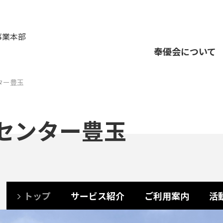
事業本部
奉優会について
ター豊玉
センター豊玉
トップ
サービス紹介
ご利用案内
活