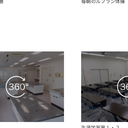
毎朝のルフラン体操
景
生涯学習室１・２