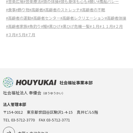
#音楽広場
#音楽療法
#頭の体操
#頭も身体も心も
#願い
#風船バレー
#食事
#飾り物
#高齢者
#高齢者のストレッチ
#高齢者の不眠
#高齢者の運動
#高齢者センター
#高齢者レクリエーション
#高齢者体操
#高齢者家族
#魚釣り
#鰻
#黒ひげ
#黒ひげ危機一髪
#１月
#１１月
#２月
#３月
#５月
#７月
社会福祉事業本部
社会福祉法人 奉優会
（ほうゆうかい）
法人管理本部
〒154-0012 東京都世田谷区駒沢1-4-15 真井ビル5階
TEL 03-5712-3770 FAX 03-5712-3771