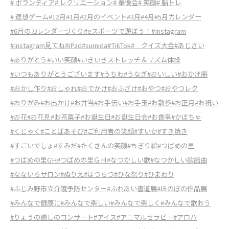
# ボランティア
# レクリエーション
# 奉優会
# 笑顔
# 脳トレ
# 連想ゲーム
#12月
#1月
#2月のイベント
#3月
#4月
#5月カレンダー
#6月のカレンダーづくり
#eスポーツで遊ぼう！
#Instagram
#Instagram見てね
#iPad
#sumida
#TikTok
# クイズ大会
#あじさい
#ありがとう
#いい笑顔
#いきいきストレッチ＆リズム体操
#いつもありがとうございます
#うちわ
#うなぎ
#おいしい
#おかげ庵
#おかし作り
#おしゃれ
#おでかけ
#おふざけ
#おやつ
#おやつレク
#おりがみ
#お出かけ
#お弁当
#お手伝い
#お手玉
#お散歩
#お正月
#お祝い
#お花
#お花見
#お茶菓子
#お誕生日
#お誕生日会
#お食事
#かぼちゃ
#くじゃく
#ことばあそび
#ご利用者の笑顔
#すいか
#すき焼き
#すごいでしょ
#すみだ
#たくさんの笑顔
#ちぎり絵
#つばめの里
#つばめの里GH
#つばめの里ＧＨ
#なつかしい歌
#なつかしい歌謡曲
#なないろサロン
#ぬりえ
#はつらつ
#ひな祭り
#ひまわり
#ふじみ野市立介護予防センター
#ふれあい書道展
#ほのぼの作品展
#みんなで健康に
#みんなで楽しい
#みんなで楽しく
#みんなで歌おう
#りょうの癒しのコンサート
#アイス
#アニマルセラピー
#アロハ