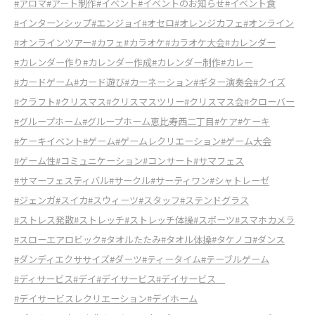
#アロマ
#アート制作
#イベント
#イベントのお知らせ
#イベント食
#インターンシップ
#エンジョイ
#オセロ
#オレンジカフェ
#オンライン
#オンラインツアー
#カフェ
#カラオケ
#カラオケ大会
#カレンダー
#カレンダー作り
#カレンダー作成
#カレンダー制作
#カレー
#カードゲーム
#カード遊び
#カーネーション
#ギター演奏会
#クイズ
#クラフト
#クリスマス
#クリスマスツリー
#クリスマス会
#クローバー
#グループホーム
#グループホーム恵比寿西二丁目
#ケア
#ケーキ
#ケーキイベント
#ゲーム
#ゲームレクリエーション
#ゲーム大会
#ゲーム性
#コミュニケーション
#コンサート
#サマフェス
#サマーフェスティバル
#サークル
#サーティワン
#シャトレーゼ
#ジェンガ
#スイカ
#スウィーツ
#スタッフ
#ステンドグラス
#ストレス発散
#ストレッチ
#ストレッチ体操
#スポーツ
#スマホカメラ
#スローエアロビック
#タオルたたみ
#タオル体操
#タケノコ
#ダンス
#ダンディエクササイズ
#ダーツ
#ティータイム
#テーブルゲーム
#ディサービス
#デイ
#デイサービス
#デイサービス
#デイサービスレクリエーション
#デイホーム