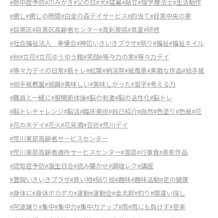
#熱中症予防
#爪みがき
#父の日
#犬
#猛暑
#献立
#理学療法士
#生活動作
#癒し
#癒しの時間
#白金の森デイサービス
#的当て
#目黒中央の家
#目黒区
#目黒区高齢者センター
#真剣衰弱
#真夏
#研修
#社会福祉法人 奉優会
#神応いきいきプラザ
#祭り
#福祉
#福祉ネイル
#秋
#立花
#立花ゆうゆう館
#笑顔
#等々力の家
#等々力デイ
#等々力デイの日常
#筋トレ
#紅葉
#納涼祭
#紙風景
#素敵な作品
#絵手紙
#絵手紙教室
#絵画
#美味しい
#美味しかった
#習字
#考える力
#職員と一緒に
#股関節体操
#脳の刺激
#脳の活性化
#脳トレ
#脳トレチャレンジ
#脳活
#臨床美術
#自己紹介
#自然
#色塗り
#色紙
#花
#花の木デイ
#花火
#花見酒
#芸術
#荒川デイ
#荒川東部高齢者サービスセンター
#荒川東部高齢者通所サービスセンター
#落語
#行事食
#表彰作品
#認知症予防
#誕生日会
#読み聞かせ
#調理レク
#講座
#豊岡いきいきプラザ
#買い物
#貼り絵
#趣味
#趣味活動
#足の健康
#身体に
#身体ポカポカ
#運動
#運動会
#金太郎
#釣り
#間違い探し
#阿波踊り
#集中
#集中力
#集中力アップ
#雨
#雨にも負けず
#音楽