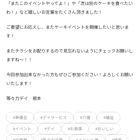
「またこのイベントやってよ！」や「次は別のケーキを食べたい
わ！」など嬉しいお言葉をたくさん頂きました！
ご要望にお応えし、またケーキイベントを開催したいと思いま
す！
またチラシをお配りするので見忘れないようにチェックお願いし
ますね～！！
今回参加出来なかった方もぜひご参加ください！よろしくお願い
いたします！
等々力デイ 根本
#奉優会
#デイサービス
#介護
#福祉
#イベント
#デイ
#お食事
#おいしい
#行事食
#等々力の家
#イベント食
#食事