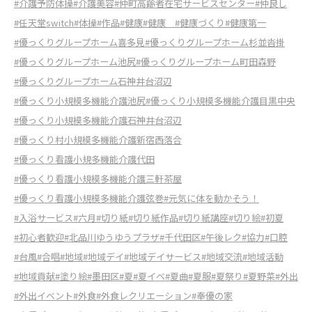
#介護予防体操
#介護美容
#仲町高齢者在宅サービスセンター
#仲良し
#任天堂switch
#体操
#作品
#健康
#健康
#健康づくり
#健康第一
#優っくりグループホーム喜多見
#優っくりグループホーム杉並沓掛
#優っくりグループホーム池尻
#優っくりグループホーム町田森野
#優っくりグループホーム石神井台沼辺
#優っくり小規模多機能介護池尻
#優っくり小規模多機能介護目黒中央
#優っくり小規模多機能介護石神井台沼辺
#優っくり村小規模多機能介護新宿西落合
#優っくり看護小規多機能介護代田
#優っくり看護小規模多機能介護三軒茶屋
#優っくり看護小規模多機能介護弦巻
#元気に体を動かそう！
#入浴サービス
#六月
#切り紙
#切り紙作品
#切り紙講座
#切り絵
#初夏
#初心者歓迎
#北品川ゆうゆうプラザ
#千代田区
#午後レク
#協力
#口腔
#台風
#合唱
#地域
#地域デイ
#地域デイサービス
#地域交流
#地域活動
#地域貢献
#塗り絵
#墨田区
#夏
#夏イベ
#夏曲
#夏服
#夏祭り
#夏野菜
#外出
#外出イベント
#外食
#外食レクリエーション
#奉優の家