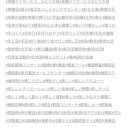
#奉優デイサービス みどりの苑
#奉優デイサービスみどりの苑
#奉優会
#奥沢
#奥沢あんしんすこやかセンター
#好きな事
#季節の花
#季節の装飾
#季節の飾り
#小学生
#屋外歩行訓練
#工作
#幸せ
#座談会
#弦巻の家
#彩り
#微笑み
#心も体も健康に
#想いで
#懐かしい
#懐メロ
#手づくり
#手作り
#手作りおやつ
#手作りレク
#手作業
#手先が器用
#手工芸
#手芸
#折り紙
#折り紙サロン
#押し花
#採用
#散歩
#敬老の日
#敬老祭
#文字並べ
#新入職員
#新卒
#新卒定期研修
#新年
#日常
#日常生活動作
#日本語
#映えスポット
#春
#昭和の名曲
#昭和歌謡コンサート
#昼食
#書
#書道
#書道アート
#書道教室
#朗読会
#朗読劇
#東日暮里サービスセンター
#板橋区
#桜
#梅
#梅雨
#梅雨入り
#梅雨明け
#棒ころがし
#棒転がし
#楽しい
#楽しいですよ～～
#楽しいレクリエーション
#楽しい体操
#楽しい時間
#楽しかった
#楽しく
#楽しく脳トレ
#楽しく運動
#楽しみ
#楽しみながら健康に
#機能訓練
#歌
#歌レク
#歌会
#歌謡コンサート
#歌謡ショー
#歌謡曲
#歌謡祭
#歩行練習
#歩行訓練
#母の日
#気分転換
#水やり
#水分補給
#求人
#洋服選び
#活動報告
#海老天
#淡路デイ
#淡路認知デイ
#港区
#演奏会