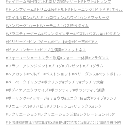
#デイホーム高円寺北ふれあいの家
#デザート
#トマト
#トランプ
#トランプゲーム
#トリム体操
#トルト
#トレーニング
#ドキドキ
#ネイル
#ネイルサロン
#ハガキ
#ハロウィン
#ハワイ
#ハンドマッサージ
#ハンバーグ
#ハート
#ハーモニカ
#バス待ちタイム
#バラエティーゲーム
#バレンタインデー
#パズル
#パズル🧩
#ビタミン
#ビリヤード
#ビンゴゲーム
#ビンゴ大会
#ビー玉
#ピアノ
#ピアノコンサート
#ピアノ生演奏
#フィットネス
#フォーユーショートステイ淡路
#フォーユー体操
#フラダンス
#フラワーアレンジメント
#ブログ
#プレゼント
#プログラム
#ヘアカット
#ヘルパー
#ベストショット
#ベリーダンス
#ペットボトル
#ペーペークイリング
#ボウリング
#ボッチャ
#ボッチャ大会
#ボディケアエクササイズ
#ボランティア
#ボランティア活動
#ボーリング
#マッサージ
#ミョウガ
#ユニクロ
#ヨガ
#ライブ
#ランチ
#リニューアル
#リハビリ
#リフレッシュ
#リラックス
#レク
#レクリエーション
#レクリエーション活動
#レクレーション
#七夕
#下肢運動
#世田谷
#世田谷区
#事例研究発表会
#交流会
#介護
#介護予防