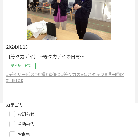
2024.01.15
【等々力デイ】～等々力デイの日常～
デイサービス
#デイサービス
#介護
#奉優会
#等々力の家
#スタッフ
#世田谷区
#TikTok
カテゴリ
お知らせ
活動報告
お食事