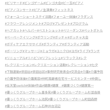
#ビリヤード
#ビンゴゲーム
#ビンゴ大会
#ビー玉
#ピアノ
#ピアノコンサート
#ピアノ生演奏
#フィットネス
#フォーユーショートステイ淡路
#フォーユー体操
#フラダンス
#フラワーアレンジメント
#ブログ
#プレゼント
#プログラム
#ヘアカット
#ヘルパー
#ベストショット
#ベリーダンス
#ペットボトル
#ペーペークイリング
#ボウリング
#ボッチャ
#ボッチャ大会
#ボディケアエクササイズ
#ボランティア
#ボランティア活動
#ボーリング
#マッサージ
#ミョウガ
#ユニクロ
#ヨガ
#ライブ
#ランチ
#リニューアル
#リハビリ
#リフレッシュ
#リラックス
#レク
#レクリエーション
#レクリエーション活動
#レクレーション
#七夕
#下肢運動
#世田谷
#世田谷区
#事例研究発表会
#交流会
#介護
#介護予防
#介護予防体操
#介護美容
#仲町高齢者在宅サービスセンター
#仲良し
#任天堂switch
#体操
#作品
#健康
#健康
#健康づくり
#健康第一
#優っくりグループホーム喜多見
#優っくりグループホーム杉並沓掛
#優っくりグループホーム池尻
#優っくりグループホーム町田森野
#優っくりグループホーム石神井台沼辺