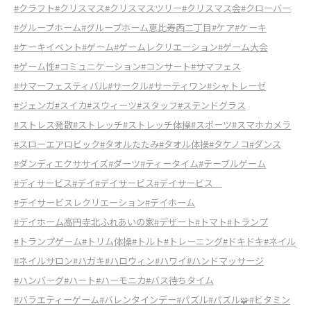
#クラフト
#クリスマス
#クリスマスツリー
#クリスマス会
#クローバー
#グループホーム
#グループホーム恵比寿西二丁目
#ケア
#ケーキ
#ケーキイベント
#ゲーム
#ゲームレクリエーション
#ゲーム大会
#ゲーム性
#コミュニケーション
#コンサート
#サマフェス
#サマーフェスティバル
#サークル
#サーティワン
#シャトレーゼ
#ジェンガ
#スイカ
#スウィーツ
#スタッフ
#ステンドグラス
#ストレス発散
#ストレッチ
#ストレッチ体操
#スポーツ
#スマホカメラ
#スローエアロビック
#タオルたたみ
#タオル体操
#タケノコ
#ダンス
#ダンディエクササイズ
#ダーツ
#ティータイム
#テーブルゲーム
#ディサービス
#デイ
#デイサービス
#デイサービス
#デイサービスレクリエーション
#デイホーム
#デイホーム高円寺北ふれあいの家
#デザート
#トマト
#トランプ
#トランプゲーム
#トリム体操
#トルト
#トレーニング
#ドキドキ
#ネイル
#ネイルサロン
#ハガキ
#ハロウィン
#ハワイ
#ハンドマッサージ
#ハンバーグ
#ハート
#ハーモニカ
#バス待ちタイム
#バラエティーゲーム
#バレンタインデー
#パズル
#パズル🧩
#ビタミン