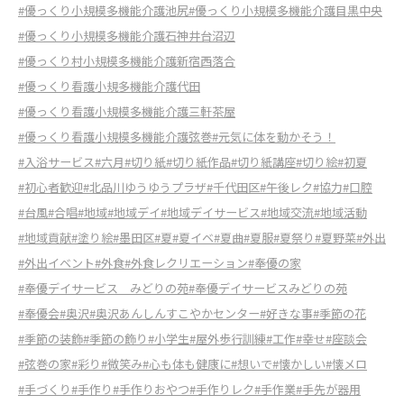
#優っくり小規模多機能介護池尻
#優っくり小規模多機能介護目黒中央
#優っくり小規模多機能介護石神井台沼辺
#優っくり村小規模多機能介護新宿西落合
#優っくり看護小規多機能介護代田
#優っくり看護小規模多機能介護三軒茶屋
#優っくり看護小規模多機能介護弦巻
#元気に体を動かそう！
#入浴サービス
#六月
#切り紙
#切り紙作品
#切り紙講座
#切り絵
#初夏
#初心者歓迎
#北品川ゆうゆうプラザ
#千代田区
#午後レク
#協力
#口腔
#台風
#合唱
#地域
#地域デイ
#地域デイサービス
#地域交流
#地域活動
#地域貢献
#塗り絵
#墨田区
#夏
#夏イベ
#夏曲
#夏服
#夏祭り
#夏野菜
#外出
#外出イベント
#外食
#外食レクリエーション
#奉優の家
#奉優デイサービス みどりの苑
#奉優デイサービスみどりの苑
#奉優会
#奥沢
#奥沢あんしんすこやかセンター
#好きな事
#季節の花
#季節の装飾
#季節の飾り
#小学生
#屋外歩行訓練
#工作
#幸せ
#座談会
#弦巻の家
#彩り
#微笑み
#心も体も健康に
#想いで
#懐かしい
#懐メロ
#手づくり
#手作り
#手作りおやつ
#手作りレク
#手作業
#手先が器用