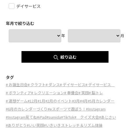
デイサービス
年月で絞り込む
年
月
絞り込む
タグ
# お誕生日会
# クラフト
# ダンス
# デイサービス
# デイサービス
# ボランティア
# レクリエーション
# 奉優会
# 笑顔
# 脳トレ
# 連想ゲーム
#12月
#1月
#2月のイベント
#3月
#4月
#5月カレンダー
#6月のカレンダーづくり
#eスポーツで遊ぼう！
#Instagram
#Instagram見てね
#iPad
#sumida
#TikTok
# クイズ大会
#あじさい
#ありがとう
#いい笑顔
#いきいきストレッチ＆リズム体操