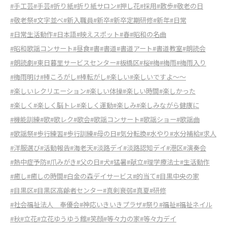
#手工芸
#手芸
#折り紙
#折り紙サロン
#押し花
#採用
#散歩
#敬老の日
#敬老祭
#文字並べ
#新入職員
#新卒
#新卒定期研修
#新年
#日常
#日常生活動作
#日本語
#映えスポット
#春
#昭和の名曲
#昭和歌謡コンサート
#昼食
#書
#書道
#書道アート
#書道教室
#朗読会
#朗読劇
#東日暮里サービスセンター
#板橋区
#桜
#梅
#梅雨
#梅雨入り
#梅雨明け
#棒ころがし
#棒転がし
#楽しい
#楽しいですよ～～
#楽しいレクリエーション
#楽しい体操
#楽しい時間
#楽しかった
#楽しく
#楽しく脳トレ
#楽しく運動
#楽しみ
#楽しみながら健康に
#機能訓練
#歌
#歌レク
#歌会
#歌謡コンサート
#歌謡ショー
#歌謡曲
#歌謡祭
#歩行練習
#歩行訓練
#母の日
#気分転換
#水やり
#水分補給
#求人
#洋服選び
#活動報告
#海老天
#淡路デイ
#淡路認知デイ
#港区
#演奏会
#熱中症予防
#爪みがき
#父の日
#犬
#猛暑
#献立
#理学療法士
#生活動作
#癒し
#癒しの時間
#白金の森デイサービス
#的当て
#目黒中央の家
#目黒区
#目黒区高齢者センター
#真剣衰弱
#真夏
#研修
#社会福祉法人 奉優会
#神応いきいきプラザ
#祭り
#福祉
#福祉ネイル
#秋
#立花
#立花ゆうゆう館
#笑顔
#等々力の家
#等々力デイ