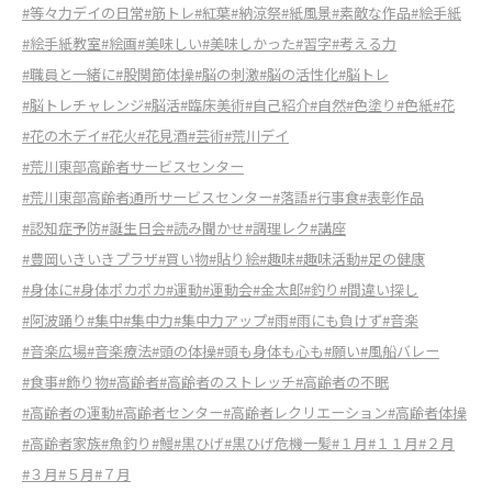
#等々力デイの日常
#筋トレ
#紅葉
#納涼祭
#紙風景
#素敵な作品
#絵手紙
#絵手紙教室
#絵画
#美味しい
#美味しかった
#習字
#考える力
#職員と一緒に
#股関節体操
#脳の刺激
#脳の活性化
#脳トレ
#脳トレチャレンジ
#脳活
#臨床美術
#自己紹介
#自然
#色塗り
#色紙
#花
#花の木デイ
#花火
#花見酒
#芸術
#荒川デイ
#荒川東部高齢者サービスセンター
#荒川東部高齢者通所サービスセンター
#落語
#行事食
#表彰作品
#認知症予防
#誕生日会
#読み聞かせ
#調理レク
#講座
#豊岡いきいきプラザ
#買い物
#貼り絵
#趣味
#趣味活動
#足の健康
#身体に
#身体ポカポカ
#運動
#運動会
#金太郎
#釣り
#間違い探し
#阿波踊り
#集中
#集中力
#集中力アップ
#雨
#雨にも負けず
#音楽
#音楽広場
#音楽療法
#頭の体操
#頭も身体も心も
#願い
#風船バレー
#食事
#飾り物
#高齢者
#高齢者のストレッチ
#高齢者の不眠
#高齢者の運動
#高齢者センター
#高齢者レクリエーション
#高齢者体操
#高齢者家族
#魚釣り
#鰻
#黒ひげ
#黒ひげ危機一髪
#１月
#１１月
#２月
#３月
#５月
#７月