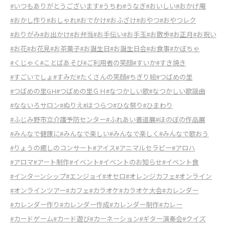
#いつもありがとうございます
#うちわ
#うなぎ
#おいしい
#おかげ庵
#おかし作り
#おしゃれ
#おでかけ
#おふざけ
#おやつ
#おやつレク
#おりがみ
#お出かけ
#お弁当
#お手伝い
#お手玉
#お散歩
#お正月
#お祝い
#お花
#お花見
#お茶菓子
#お誕生日
#お誕生日会
#お食事
#かぼちゃ
#くじゃく
#ことばあそび
#ご利用者の笑顔
#すいか
#すき焼き
#すごいでしょ
#すみだ
#たくさんの笑顔
#ちぎり絵
#つばめの里
#つばめの里GH
#つばめの里ＧＨ
#なつかしい歌
#なつかしい歌謡曲
#なないろサロン
#ぬりえ
#はつらつ
#ひな祭り
#ひまわり
#ふじみ野市立介護予防センター
#ふれあい書道展
#ほのぼの作品展
#みんなで健康に
#みんなで楽しい
#みんなで楽しく
#みんなで歌おう
#りょうの癒しのコンサート
#アイス
#アニマルセラピー
#アロハ
#アロマ
#アート制作
#イベント
#イベントのお知らせ
#イベント食
#インターンシップ
#エンジョイ
#オセロ
#オレンジカフェ
#オンライン
#オンラインツアー
#カフェ
#カラオケ
#カラオケ大会
#カレンダー
#カレンダー作り
#カレンダー作成
#カレンダー制作
#カレー
#カードゲーム
#カード遊び
#カーネーション
#ギター演奏会
#クイズ