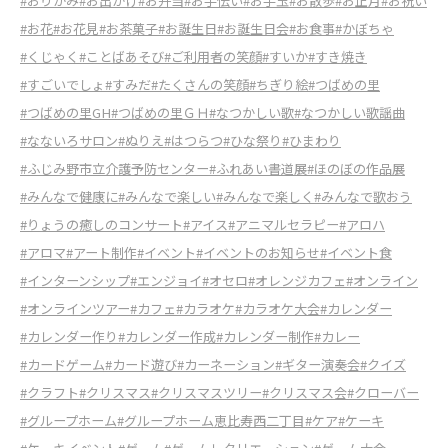
#おりがみ
#お出かけ
#お弁当
#お手伝い
#お手玉
#お散歩
#お正月
#お祝い
#お花
#お花見
#お茶菓子
#お誕生日
#お誕生日会
#お食事
#かぼちゃ
#くじゃく
#ことばあそび
#ご利用者の笑顔
#すいか
#すき焼き
#すごいでしょ
#すみだ
#たくさんの笑顔
#ちぎり絵
#つばめの里
#つばめの里GH
#つばめの里ＧＨ
#なつかしい歌
#なつかしい歌謡曲
#なないろサロン
#ぬりえ
#はつらつ
#ひな祭り
#ひまわり
#ふじみ野市立介護予防センター
#ふれあい書道展
#ほのぼの作品展
#みんなで健康に
#みんなで楽しい
#みんなで楽しく
#みんなで歌おう
#りょうの癒しのコンサート
#アイス
#アニマルセラピー
#アロハ
#アロマ
#アート制作
#イベント
#イベントのお知らせ
#イベント食
#インターンシップ
#エンジョイ
#オセロ
#オレンジカフェ
#オンライン
#オンラインツアー
#カフェ
#カラオケ
#カラオケ大会
#カレンダー
#カレンダー作り
#カレンダー作成
#カレンダー制作
#カレー
#カードゲーム
#カード遊び
#カーネーション
#ギター演奏会
#クイズ
#クラフト
#クリスマス
#クリスマスツリー
#クリスマス会
#クローバー
#グループホーム
#グループホーム恵比寿西二丁目
#ケア
#ケーキ