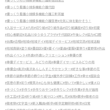
#優っくり村小規模多機能介護新宿西落合
#優っくり看護小規多機能介護代田
#優っくり看護小規模多機能介護三軒茶屋
#優っくり看護小規模多機能介護弦巻
#元気に体を動かそう！
#入浴サービス
#六月
#切り紙
#切り紙作品
#切り紙講座
#切り絵
#初夏
#初心者歓迎
#北品川ゆうゆうプラザ
#千代田区
#午後レク
#協力
#口腔
#台風
#合唱
#地域
#地域デイ
#地域デイサービス
#地域交流
#地域活動
#地域貢献
#塗り絵
#墨田区
#夏
#夏イベ
#夏曲
#夏服
#夏祭り
#夏野菜
#外出
#外出イベント
#外食
#外食レクリエーション
#奉優の家
#奉優デイサービス みどりの苑
#奉優デイサービスみどりの苑
#奉優会
#奥沢
#奥沢あんしんすこやかセンター
#好きな事
#季節の花
#季節の装飾
#季節の飾り
#小学生
#屋外歩行訓練
#工作
#幸せ
#座談会
#弦巻の家
#彩り
#微笑み
#心も体も健康に
#想いで
#懐かしい
#懐メロ
#手づくり
#手作り
#手作りおやつ
#手作りレク
#手作業
#手先が器用
#手工芸
#手芸
#折り紙
#折り紙サロン
#押し花
#採用
#散歩
#敬老の日
#敬老祭
#文字並べ
#新入職員
#新卒
#新卒定期研修
#新年
#日常