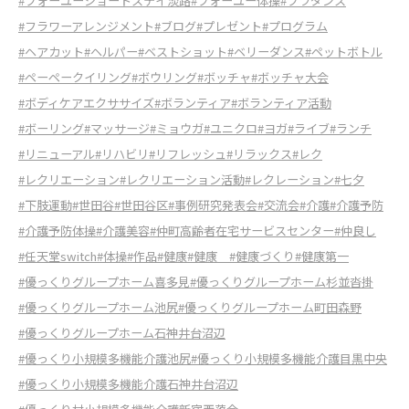
#フォーユーショートステイ淡路
#フォーユー体操
#フラダンス
#フラワーアレンジメント
#ブログ
#プレゼント
#プログラム
#ヘアカット
#ヘルパー
#ベストショット
#ベリーダンス
#ペットボトル
#ペーペークイリング
#ボウリング
#ボッチャ
#ボッチャ大会
#ボディケアエクササイズ
#ボランティア
#ボランティア活動
#ボーリング
#マッサージ
#ミョウガ
#ユニクロ
#ヨガ
#ライブ
#ランチ
#リニューアル
#リハビリ
#リフレッシュ
#リラックス
#レク
#レクリエーション
#レクリエーション活動
#レクレーション
#七夕
#下肢運動
#世田谷
#世田谷区
#事例研究発表会
#交流会
#介護
#介護予防
#介護予防体操
#介護美容
#仲町高齢者在宅サービスセンター
#仲良し
#任天堂switch
#体操
#作品
#健康
#健康
#健康づくり
#健康第一
#優っくりグループホーム喜多見
#優っくりグループホーム杉並沓掛
#優っくりグループホーム池尻
#優っくりグループホーム町田森野
#優っくりグループホーム石神井台沼辺
#優っくり小規模多機能介護池尻
#優っくり小規模多機能介護目黒中央
#優っくり小規模多機能介護石神井台沼辺