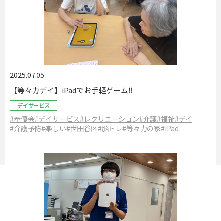
2025.07.05
【等々力デイ】iPadでお手軽ゲーム‼
デイサービス
#奉優会
#デイサービス
#レクリエーション
#介護
#福祉
#デイ
#介護予防
#楽しい
#世田谷区
#脳トレ
#等々力の家
#iPad