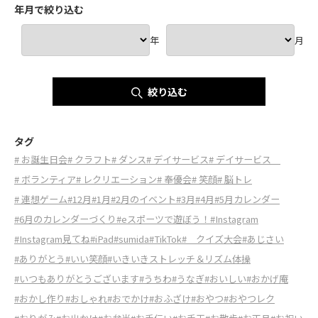
年月で絞り込む
年
月
絞り込む
タグ
# お誕生日会
# クラフト
# ダンス
# デイサービス
# デイサービス
# ボランティア
# レクリエーション
# 奉優会
# 笑顔
# 脳トレ
# 連想ゲーム
#12月
#1月
#2月のイベント
#3月
#4月
#5月カレンダー
#6月のカレンダーづくり
#eスポーツで遊ぼう！
#Instagram
#Instagram見てね
#iPad
#sumida
#TikTok
# クイズ大会
#あじさい
#ありがとう
#いい笑顔
#いきいきストレッチ＆リズム体操
#いつもありがとうございます
#うちわ
#うなぎ
#おいしい
#おかげ庵
#おかし作り
#おしゃれ
#おでかけ
#おふざけ
#おやつ
#おやつレク