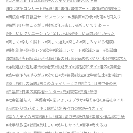
#日常生活動作
#日本語
#映えスポット
#春
#昭和の名曲
#昭和歌謡コンサート
#昼食
#書
#書道
#書道アート
#書道教室
#朗読会
#朗読劇
#東日暮里サービスセンター
#板橋区
#桜
#梅
#梅雨
#梅雨入り
#梅雨明け
#棒ころがし
#棒転がし
#楽しい
#楽しいですよ～～
#楽しいレクリエーション
#楽しい体操
#楽しい時間
#楽しかった
#楽しく
#楽しく脳トレ
#楽しく運動
#楽しみ
#楽しみながら健康に
#機能訓練
#歌
#歌レク
#歌会
#歌謡コンサート
#歌謡ショー
#歌謡曲
#歌謡祭
#歩行練習
#歩行訓練
#母の日
#気分転換
#水やり
#水分補給
#求人
#洋服選び
#活動報告
#海老天
#淡路デイ
#淡路認知デイ
#港区
#演奏会
#熱中症予防
#爪みがき
#父の日
#犬
#猛暑
#献立
#理学療法士
#生活動作
#癒し
#癒しの時間
#白金の森デイサービス
#的当て
#目黒中央の家
#目黒区
#目黒区高齢者センター
#真剣衰弱
#真夏
#研修
#社会福祉法人 奉優会
#神応いきいきプラザ
#祭り
#福祉
#福祉ネイル
#秋
#立花
#立花ゆうゆう館
#笑顔
#等々力の家
#等々力デイ
#等々力デイの日常
#筋トレ
#紅葉
#納涼祭
#紙風景
#素敵な作品
#絵手紙
#絵手紙教室
#絵画
#美味しい
#美味しかった
#習字
#考える力