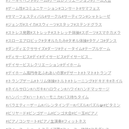
#ケーキイベント
#ゲーム
#ゲームレクリエーション
#ゲーム大会
#ゲーム性
#コミュニケーション
#コンサート
#サマフェス
#サマーフェスティバル
#サークル
#サーティワン
#シャトレーゼ
#ジェンガ
#スイカ
#スウィーツ
#スタッフ
#ステンドグラス
#ストレス発散
#ストレッチ
#ストレッチ体操
#スポーツ
#スマホカメラ
#スローエアロビック
#タオルたたみ
#タオル体操
#タケノコ
#ダンス
#ダンディエクササイズ
#ダーツ
#ティータイム
#テーブルゲーム
#ディサービス
#デイ
#デイサービス
#デイサービス
#デイサービスレクリエーション
#デイホーム
#デイホーム高円寺北ふれあいの家
#デザート
#トマト
#トランプ
#トランプゲーム
#トリム体操
#トルト
#トレーニング
#ドキドキ
#ネイル
#ネイルサロン
#ハガキ
#ハロウィン
#ハワイ
#ハンドマッサージ
#ハンバーグ
#ハート
#ハーモニカ
#バス待ちタイム
#バラエティーゲーム
#バレンタインデー
#パズル
#パズル🧩
#ビタミン
#ビリヤード
#ビンゴゲーム
#ビンゴ大会
#ビー玉
#ピアノ
#ピアノコンサート
#ピアノ生演奏
#フィットネス