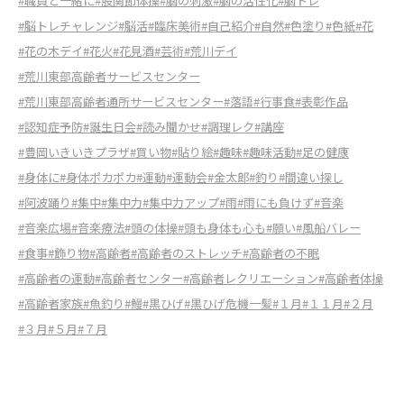
#職員と一緒に
#股関節体操
#脳の刺激
#脳の活性化
#脳トレ
#脳トレチャレンジ
#脳活
#臨床美術
#自己紹介
#自然
#色塗り
#色紙
#花
#花の木デイ
#花火
#花見酒
#芸術
#荒川デイ
#荒川東部高齢者サービスセンター
#荒川東部高齢者通所サービスセンター
#落語
#行事食
#表彰作品
#認知症予防
#誕生日会
#読み聞かせ
#調理レク
#講座
#豊岡いきいきプラザ
#買い物
#貼り絵
#趣味
#趣味活動
#足の健康
#身体に
#身体ポカポカ
#運動
#運動会
#金太郎
#釣り
#間違い探し
#阿波踊り
#集中
#集中力
#集中力アップ
#雨
#雨にも負けず
#音楽
#音楽広場
#音楽療法
#頭の体操
#頭も身体も心も
#願い
#風船バレー
#食事
#飾り物
#高齢者
#高齢者のストレッチ
#高齢者の不眠
#高齢者の運動
#高齢者センター
#高齢者レクリエーション
#高齢者体操
#高齢者家族
#魚釣り
#鰻
#黒ひげ
#黒ひげ危機一髪
#１月
#１１月
#２月
#３月
#５月
#７月