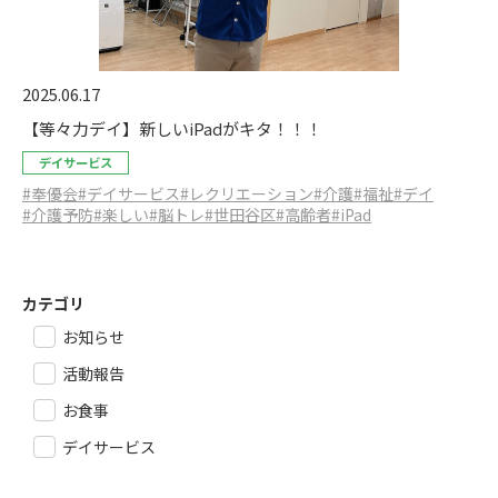
2025.06.17
【等々力デイ】新しいiPadがキタ！！！
デイサービス
#奉優会
#デイサービス
#レクリエーション
#介護
#福祉
#デイ
#介護予防
#楽しい
#脳トレ
#世田谷区
#高齢者
#iPad
カテゴリ
お知らせ
活動報告
お食事
デイサービス