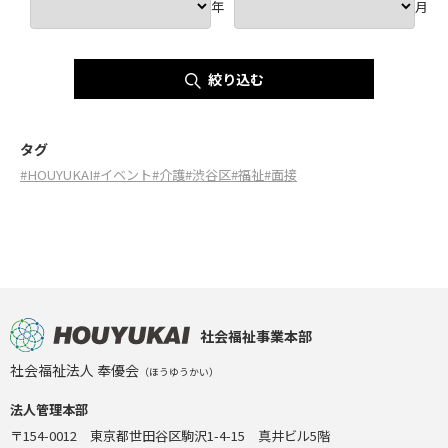
年
月
絞り込む
タグ
#HOUYUKAI
#イベント
#介護
#渋谷区
#福祉
#面接
社会福祉事業本部
社会福祉法人 奉優会
（ほうゆうかい）
法人管理本部
〒154-0012 東京都世田谷区駒沢1-4-15 真井ビル5階