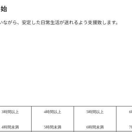
開始
いながら、安定した日常生活が送れるよう支援致します。
3
時間以上
4
時間以上
5
時間以上
6
4
時間未満
5
時間未満
6
時間未満
7