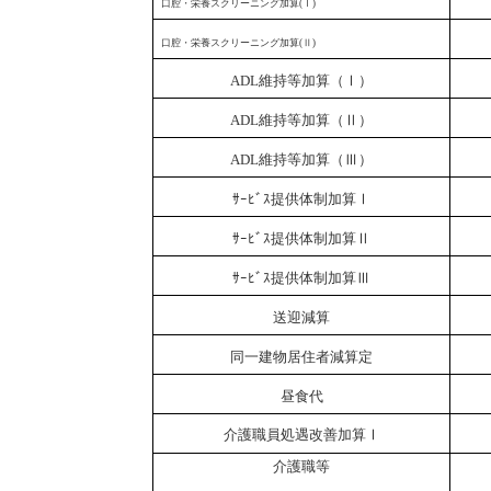
口腔・栄養スクリーニング加算
(
Ⅰ
)
口腔・栄養スクリーニング加算
(
Ⅱ
)
ADL
維持等加算（Ⅰ）
ADL
維持等加算（Ⅱ）
ADL
維持等加算（Ⅲ）
ｻｰﾋﾞｽ提供体制加算Ⅰ
ｻｰﾋﾞｽ提供体制加算Ⅱ
ｻｰﾋﾞｽ提供体制加算Ⅲ
送迎減算
同一建物居住者減算定
昼食代
介護職員処遇改善加算Ⅰ
介護職等