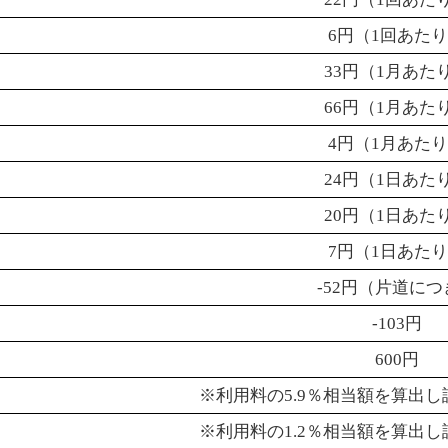
6
円（
1
回あた
33
円（
1
月あた
66
円（
1
月あた
4
円（
1
月あた
24
円（
1
日あた
20
円（
1
日あた
7
円（
1
日あた
-52
円（片道につ
-103
円
600
円
※利用料の
5.9
％相当額を算出し
※利用料の
1.2
％相当額を算出し