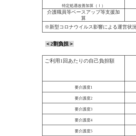
特定処遇改善加算（Ⅰ）
介護職員等ベースアップ等支援加
算
※新型コロナウイルス影響による運営状
＜
2
割負担＞
ご利用
1
回あたりの自己負担額
要介護度
1
要介護度
2
要介護度
3
要介護度
4
要介護度
5