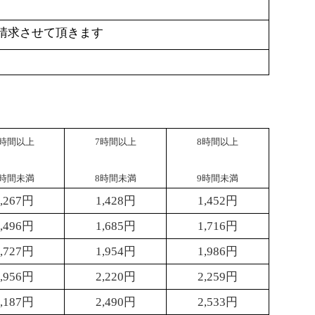
請求させて頂きます
時間以上
7
時間以上
8
時間以上
時間未満
8
時間未満
9
時間未満
,267
円
1,428
円
1,452
円
,496
円
1,685
円
1,716
円
,727
円
1,954
円
1,986
円
,956
円
2,220
円
2,259
円
,187
円
2,490
円
2,533
円