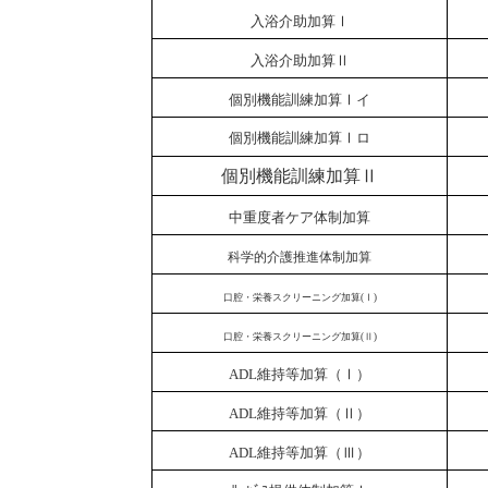
入浴介助加算Ⅰ
入浴介助加算Ⅱ
個別機能訓練加算Ⅰイ
個別機能訓練加算Ⅰロ
個別機能訓練加算Ⅱ
中重度者ケア体制加算
科学的介護推進体制加算
口腔・栄養スクリーニング加算
(
Ⅰ
)
口腔・栄養スクリーニング加算
(
Ⅱ
)
ADL
維持等加算（Ⅰ）
ADL
維持等加算（Ⅱ）
ADL
維持等加算（Ⅲ）