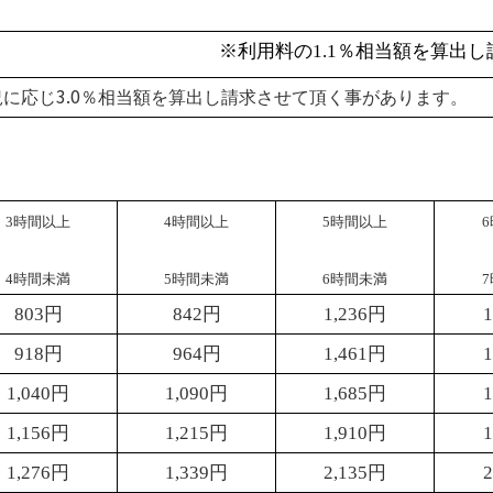
※利用料の
1.1
％相当額を算出し
3.0
況に応じ
％相当額を算出し請求させて頂く事があります。
3
時間以上
4
時間以上
5
時間以上
6
4
時間未満
5
時間未満
6
時間未満
7
803
円
842
円
1,236
円
1
918
円
964
円
1,461
円
1
1,040
円
1,090
円
1,685
円
1
1,156
円
1,215
円
1,910
円
1
1,276
円
1,339
円
2,135
円
2