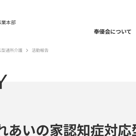
事業本部
奉優会について
応型通所介護
活動報告
Y
れあいの家認知症対応