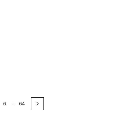
…
6
64