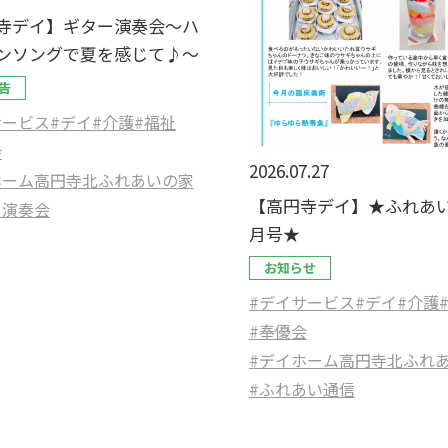
寺デイ】ギター演奏会～ハ
ンソングで夏を感じて♪～
告
サービス
#デイ
#介護
#福祉
会
2026.07.27
ホーム高円寺北ふれあいの家
【高円寺デイ】★ふれあい
ー演奏会
月号★
お知らせ
#デイサービス
#デイ
#介護
#奉優会
#デイホーム高円寺北ふれ
#ふれあい通信