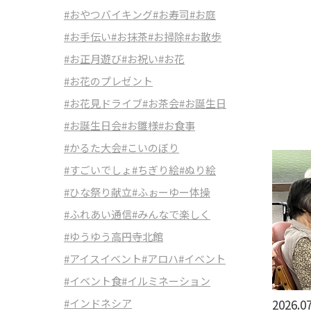
#おやつバイキング
#お寿司
#お庭
#お手伝い
#お抹茶
#お掃除
#お散歩
#お正月遊び
#お祝い
#お花
#お花のプレゼント
#お花見ドライブ
#お茶会
#お誕生日
#お誕生日会
#お雛様
#お食事
#かるた大会
#こいのぼり
#すごいでしょ
#ちぎり絵
#ぬり絵
#ひな祭り献立
#ふぉーゆー体操
#ふれあい通信
#みんなで楽しく
#ゆうゆう高円寺北館
#アイスイベント
#アロハ
#イベント
#イベント食
#イルミネーション
#インドネシア
2026.07