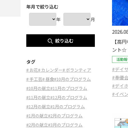
年月で絞り込む
年
月
2026.08
絞り込む
【高円
ント☆
活動報
タグ
#デイ
# お花
# カレンダー
# ボランティア
#奉優
# 手工芸
# 昼食
#10月のプログラム
#デイ
#10月の献立
#11月のプログラム
#イベ
#11月の献立
#12月のプログラム
#12月の献立
#1月のプログラム
#1月の献立
#2月のプログラム
#2月の献立
#3月のプログラム