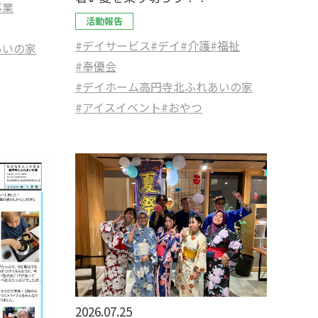
事業
活動報告
#デイサービス
#デイ
#介護
#福祉
あいの家
#奉優会
#デイホーム高円寺北ふれあいの家
#アイスイベント
#おやつ
2026.07.25