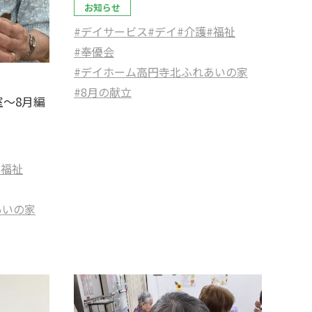
お知らせ
#デイサービス
#デイ
#介護
#福祉
#奉優会
#デイホーム高円寺北ふれあいの家
#8月の献立
～8月編
#福祉
あいの家