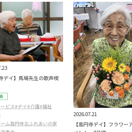
.23
寺デイ】馬場先生の歌声喫
告
サービス
#デイ
#介護
#福祉
2026.07.21
会
ホーム高円寺北ふれあいの家
【高円寺デイ】フラワー
ー演奏会