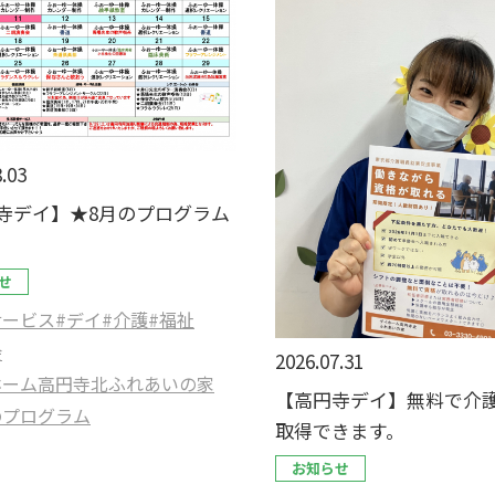
.03
寺デイ】★8月のプログラム
せ
サービス
#デイ
#介護
#福祉
会
2026.07.31
ホーム高円寺北ふれあいの家
【高円寺デイ】無料で介
のプログラム
取得できます。
お知らせ