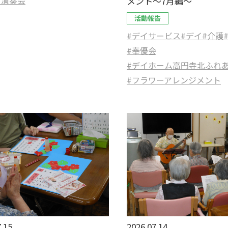
メント～7月編～
活動報告
#デイサービス
#デイ
#介護
#奉優会
#デイホーム高円寺北ふれ
#フラワーアレンジメント
.15
2026.07.14