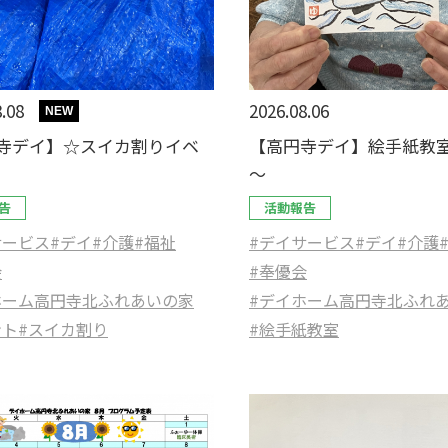
.08
2026.08.06
NEW
寺デイ】☆スイカ割りイベ
【高円寺デイ】絵手紙教室
～
告
活動報告
サービス
#デイ
#介護
#福祉
#デイサービス
#デイ
#介護
会
#奉優会
ホーム高円寺北ふれあいの家
#デイホーム高円寺北ふれ
ント
#スイカ割り
#絵手紙教室