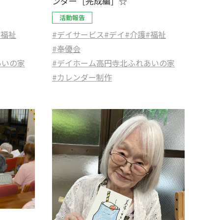
ンダー［完成編］☆
活動報告
#福祉
#デイサービス
#デイ
#介護
#福祉
#奉優会
あいの家
#デイホーム高円寺北ふれあいの家
#カレンダー制作