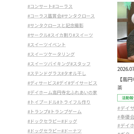
#コンサート
#コーラス
#コーラス鑑賞会
#サンタクロース
#サンタクロースと記念撮影
#サークル
#スイカ割り
#スイーツ
#スイーツイベント
#スイーツケータリング
#スイーツバイキング
#スタッフ
2026.07
#ステンドグラス
#タオル干し
【高円
#ディサービス
#デイ
#デイサービス
茶
#デイホーム高円寺北ふれあいの家
活動報
#トイプードル
#トライフル作り
#デイ
#トランプ
#トランプゲーム
#奉優
#ドックセラピー
#ドッグ
#デイ
#ドッグセラピー
#ドーナツ
#ギタ