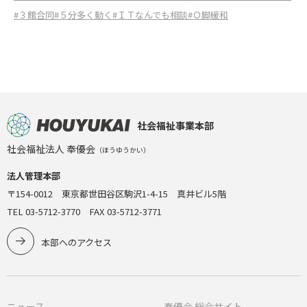
#３館合同
#５分多く動く
#ＩＴなんでも相談
#Ｏ脚緩和
社会福祉事業本部
社会福祉法人 奉優会
（ほうゆうかい）
法人管理本部
〒154-0012 東京都世田谷区駒沢1-4-15 真井ビル5階
TEL 03-5712-3770 FAX 03-5712-3771
本部へのアクセス
ニュース
奉優会 総合サイト