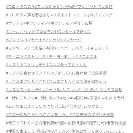
#フロックスの花
#ブレない安定した動き
#プレゼントに大喜び
#プロのうた声を聴きました
#ボイストレーニング
#ボウリング
#ボッチャ
#ボランティア
#ボランティア手作り広場
#ボールとバンドで負荷をかけて
#ボールを使って
#ポップスコンサート
#マジック
#マッサージ
#マンツーマンでお悩み解決
#ミニボールで筋トレ
#モルック
#モーニングストレッチ
#ヨーヨーお手玉
#リズミカル
#リズムでストレッチ
#リズムに乗って脳トレも
#リズムに合わせてストレッチ
#リズムに合わせて全身運動
#リズムエクササイズ
#リズムエクササイズで体を動かそう
#リズムストレッチ
#リハーサル
#リフレッシュ効果
#リラックス運動
#一緒にモルック
#一緒に歌おう
#七夕
#中国語
#中国語とふれあう時間
#五月の風に泳ぐこいのばり
#交流
#今年も1年ありがとう
#今年一年ありがとうございました。
#今年最後のITお悩み相談
#今知っておくべき介護制度
#介護の最新情報
#介護予防
#介護予防体操
#仲間で集まって
#会話
#体のバランス
#体も動かして歌ってみましょう