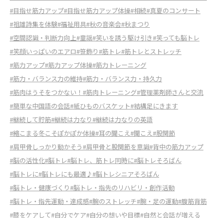
#目指せ筋力アップ
#目指せ筋力アップ体操
#相続
#真夏のコンサート
#祖雄詩集を体験
#福祉用具
#秋の音楽会
#秋まつり
#空間認識・判断力向上
#童謡
#笑いを誘う駆け引き
#笑っても脳トレ
#笑顔いっぱいのエアロ
#笹飾り
#筋トレ
#筋トレとストレッチ
#筋力アップ
#筋力アップ体操
#筋力トレーニング
#筋力・バランス力の維持
#筋力・バランス力・持久力
#筋肉はうそをつかない！
#筋肉トレーニング
#管理薬剤師さんと交流
#簡単な中国語の会話
#紙ひものバスケット
#結構足にきます
#継続して貯筋
#継続は力なり
#継続は力なりの英語
#縮こまる冬こそぽかぽか体操
#耳の聞こえ
#聞こえ
#股関節
#肩甲骨しっかり動かそう
#肩甲骨と股関節を意識
#背中の筋力アップ
#脳の活性化
#脳トレ
#脳トレ、筋トレ同時に
#脳トレそろばん
#脳トレに
#脳トレにも最適♪
#脳トレシニアそろばん
#脳トレ・健康づくり
#脳トレ・指先のリハビリ・創作活動
#脳トレ・指先運動・達成感
#腕のストレッチ
#腕・足の運動
#腹筋背筋
#膝をケアして
#自分でケア
#自分の想いや目標
#自然と会話が増える