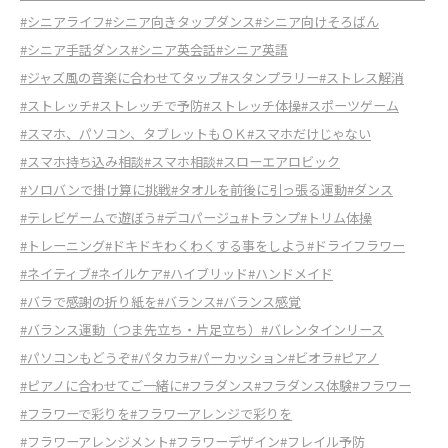
#シニアライフ
#シニア向きタップダンス
#シニア向けそろばん
#シニア手話ダンス
#シニア英会話
#シニア英語
#ジャズ風の音楽に合わせてタップ
#スタンプラリー
#ストレス解消
#ストレッチ
#ストレッチで予防
#ストレッチ体操
#スポーツゲーム
#スマホ、パソコン、タブレットもＯＫ
#スマホだけじゃない
#スマホ持ち込み相談
#スマホ相談
#スローエアロビック
#ソロバンで掛け算に挑戦
#タオルを前後に引っ張る運動
#ダンス
#テレビゲームで遊ぼう
#デコパージュ
#トランプ
#トリム体操
#トレーニング
#ドキドキわくわくする事をしよう
#ドライフラワー
#ネイティブ
#ネイルケア
#ハイブリッド
#ハンドメイド
#バラで感謝の折り紙を
#バランス
#バランス感覚
#バランス運動（つま先立ち・片足立ち）
#バレンタインリース
#パソコンもどうぞ
#パタカラ
#パーカッション
#ビオラ
#ピアノ
#ピアノに合わせてご一緒に
#フラダンス
#フラダンス体験
#フラワー
#フラワーで彩りを
#フラワーアレンジで彩りを
#フラワーアレンジメント
#フラワーデザイン
#フレイル予防