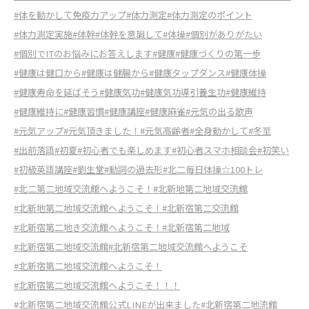
#体を動かして免疫力アップ
#体力測定
#体力測定のポイント
#体力測定実施
#体幹
#体幹を意識して
#体操
#個別がありがたい
#個別でITのお悩みにお答えします
#健康
#健康づくりの第一歩
#健康は健口から
#健康は健腸から
#健康タップダンス
#健康体操
#健康寿命を延ばそう
#健康気功
#健康気功導引養生功
#健康維持
#健康維持に
#健康習慣
#健康講座
#健康麻雀
#元気の出る歌声
#元気アップ
#元気頂きました！
#元気高齢者
#全身動かして
#冬至
#出前落語
#初夏
#初心者でも楽しめます
#初心者スマホ相談会
#初笑い
#初級英語講座
#劉生堂
#動詞の過去形
#北二毎日体操☆100トレ
#北二第二地域交流館へようこそ！
#北新地第二地域交流館
#北新地第二地域交流館へようこそ！
#北新宿第二交流館
#北新宿第二地き交流館へようこそ！
#北新宿第二地域
#北新宿第二地域交流館
#北新宿第二地域交流館へようこそ
#北新宿第二地域交流館へようこそ！
#北新宿第二地域交流館へようこそ！！！
#北新宿第二地域交流館公式LINEが出来ました
#北新宿第二地流館