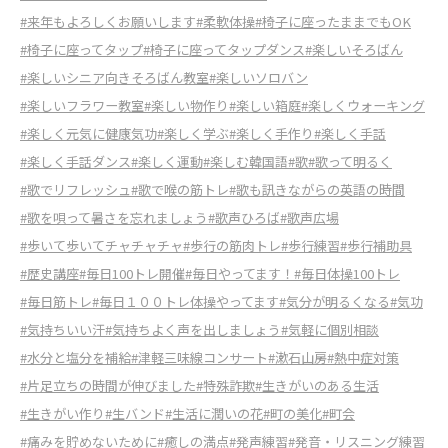
#来年もよろしくお願いします
#柔軟体操
#椅子に座ったままでもOK
#椅子に座ってタップ
#椅子に座ってタップダンス
#楽しいそろばん
#楽しいシニア向きそろばん教室
#楽しいソロバン
#楽しいフラワー教室
#楽しい物作り
#楽しい箱庭
#楽しくウォーキング
#楽しく元気に健康気功
#楽しく学ぶ
#楽しく手作り
#楽しく手話
#楽しく手話ダンス
#楽しく運動
#楽しむ韓国語
#歌
#歌って明るく
#歌でリフレッシュ
#歌で喉の筋トレ
#歌も訊きながらの英語の時間
#歌を唄って暑さを忘れましょう
#歌声ひろば
#歌声広場
#歩いて歩いてチャチャチャ
#歩行の筋肉トレ
#歩行練習
#歩行補助具
#歴史講座
#毎日100トレ開催
#毎日やってます！
#毎日体操100トレ
#毎日筋トレ
#毎日１００トレ体操やってます
#気分が明るくなる
#気功
#気持ちいい汗
#気持ちよく声を出しましょう
#気軽に個別相談
#水分と塩分を補給
#津軽三味線コンサート
#漱石山房
#熱中症対策
#片足立ちの時間が伸びました
#特殊詐欺
#生きがいのある生活
#生きがい作り
#生バンド
#生活に潤いの花
#町の美化
#町会
#痛みを貯めないために
#癒しの満点
#発声練習
#発音・リスニング練習