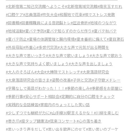
#北新宿第二知己交流館へようこそ
#北新宿第域交流館
#南京玉すだれ
#口腔ケア
#古典落語
#吹矢大会
#和服地で花束
#唄でストレス発散
#図書館
#図書館職員による音読脳トレ
#圧迫骨折
#地域のつながり
#地域活動
#夏バテ予防
#夏バテ知らずのからだ作り
#夏バテ秋バテ
#夏バテ防止
#夏場の体調管理と腸内環境
#夏本番前に備えて
#夏目漱石
#外反母趾
#外重心
#多世代交流
#大きな声で元気が出る時間を
#大きな声で思いっきり
#大きな声で歌いましょう
#大きな声で歌おう
#大きな声で気持ちよく歌いましょう
#大きな声を出しましょう
#大人のそろばん
#大会
#大掃除でストレッチ
#大泉落語研究会
#大泉落語研究会の皆さま
#姿勢の改善
#子供と交流
#子守歌メドレー
#字幕なしで英語がわかった！！！
#季節の楽しみ
#季節感をお部屋に
#季節行事
#安心サポート相談会
#定期的に自分の口腔をチェック
#実践的な会話練習
#家庭内のちょっとした笑い話
#少しずつでも継続が力に
#山手線30駅言えるかな！
#川柳を楽しむ
#巻き爪
#座タップ健康法
#弦楽コンサート
#心の落ち着き
#思いっきり声をだして
#思い出を歌声にのせて
#思い思いのブーケ