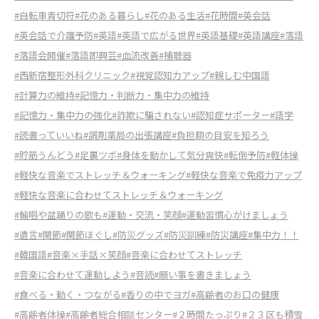
#自転車青切符
#花のある暮らし
#花のある生活
#花時間
#英会話
#英会話で介護予防
#英語
#英語で広がる世界
#英語基礎
#英語講座
#落語
#落語会開催
#落語即興芸
#血流改善
#補聴器
#西新宿整形外科クリニック
#視覚認知力アップ
#親しむ中国語
#計算力の維持
#記憶力・判断力・集中力の維持
#記憶力・集中力の強化
#詐欺に騙されない
#認知症サポーター
#語学
#読書っていいね
#調剤薬局の出張講座
#負担額の目安を知ろう
#貯筋うんどう
#足裏ツボ
#身体を動かして気分爽快
#転倒予防
#軽体操
#軽快な音楽でストレッチ＆ウォーキング
#軽快な音楽で免疫力アップ
#軽快な音楽に合わせてストレッチ＆ウォーキング
#輪唱や盆踊りの歌も
#運動・交流・笑顔
#運動習慣心がけましょう
#遺言
#関節
#関節ほぐし
#防災グッズ
#防災訓練
#防災講座
#集中力！！
#韓国語
#音楽×手話×笑顔
#音楽に合わせてストレッチ
#音楽に合わせて運動しよう
#音読
#願い事を書きましょう
#食べる・動く・つながる
#香りの中でヨガ
#高齢者のお口の健康
#高齢者体操
#高齢者総合相談センター
#２時間たっぷり
#２３区も積雪