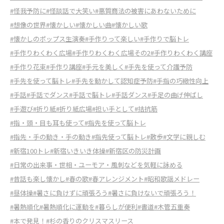
#怪我予防に
#怪談話で大笑い
#悪質商法の被害にあわないために
#想像の世界
#懐かしい
#懐かしい曲
#懐かしい歌
#懐かしのポップス生演奏
#手作りって楽しい
#手作りで脳トレ
#手作りわくわく広場
#手作りわくわく広場その2
#手作りわくわく講座
#手作り花束
#手作り講座
#手元を美しく
#手先を使って介護予防
#手先を使って脳トレ
#手先を動かして認知症予防
#手指の巧緻性向上
#手話
#手話でダンス
#手話で脳トレ
#手話ダンス
#手足の曲げ伸ばし
#手遊び
#折り紙
#折り紙広場
#担い手として
#拮抗筋
#指・頭・目も耳も使って
#指先を使って脳トレ
#指先・手の動き・手の動き
#指先使って脳トレ
#散歩
#文学に親しむ
#新宿100トレ
#新宿いきいき体操
#新宿区の防災計画
#日常の出来事・世相・ユーモア・風刺などを気軽に詠める
#昔話も楽し懐かし
#春の歌
#春アレンジメント
#昭和歌謡メドレー
#昼体操
#暑さに負けずに頑張ろう
#暑さに負けないで頑張ろう！
#暑熱順化
#暑熱順化に運動を
#暮らしが便利
#書道
#木管五重奏
#本で発見！
#杉の香りのクリスマスリース