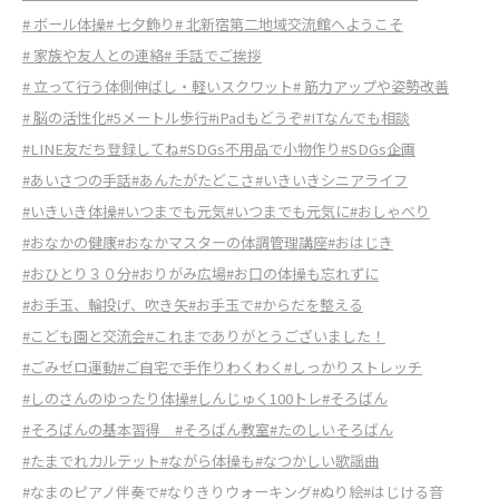
# ボール体操
# 七夕飾り
# 北新宿第二地域交流館へようこそ
# 家族や友人との連絡
# 手話でご挨拶
# 立って行う体側伸ばし・軽いスクワット
# 筋力アップや姿勢改善
# 脳の活性化
#5メートル歩行
#iPadもどうぞ
#ITなんでも相談
#LINE友だち登録してね
#SDGs不用品で小物作り
#SDGs企画
#あいさつの手話
#あんたがたどこさ
#いきいきシニアライフ
#いきいき体操
#いつまでも元気
#いつまでも元気に
#おしゃべり
#おなかの健康
#おなかマスターの体調管理講座
#おはじき
#おひとり３０分
#おりがみ広場
#お口の体操も忘れずに
#お手玉、輪投げ、吹き矢
#お手玉で
#からだを整える
#こども園と交流会
#これまでありがとうございました！
#ごみゼロ運動
#ご自宅で手作りわくわく
#しっかりストレッチ
#しのさんのゆったり体操
#しんじゅく100トレ
#そろばん
#そろばんの基本習得
#そろばん教室
#たのしいそろばん
#たまでれカルテット
#ながら体操も
#なつかしい歌謡曲
#なまのピアノ伴奏で
#なりきりウォーキング
#ぬり絵
#はじける音