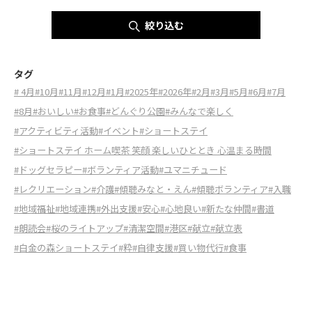
絞り込む
タグ
# 4月
#10月
#11月
#12月
#1月
#2025年
#2026年
#2月
#3月
#5月
#6月
#7月
#8月
#おいしい
#お食事
#どんぐり公園
#みんなで楽しく
#アクティビティ活動
#イベント
#ショートステイ
#ショートステイ ホーム喫茶 笑顔 楽しいひととき 心温まる時間
#ドッグセラピー
#ボランティア活動
#ユマニチュード
#レクリエーション
#介護
#傾聴みなと・えん
#傾聴ボランティア
#入職
#地域福祉
#地域連携
#外出支援
#安心
#心地良い
#新たな仲間
#書道
#朗読会
#桜のライトアップ
#清潔空間
#港区
#献立
#献立表
#白金の森ショートステイ
#粋
#自律支援
#買い物代行
#食事