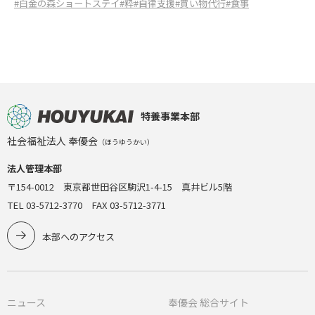
#白金の森ショートステイ
#粋
#自律支援
#買い物代行
#食事
特養事業本部
社会福祉法人 奉優会
（ほうゆうかい）
法人管理本部
〒154-0012 東京都世田谷区駒沢1-4-15 真井ビル5階
TEL 03-5712-3770 FAX 03-5712-3771
本部へのアクセス
ニュース
奉優会 総合サイト