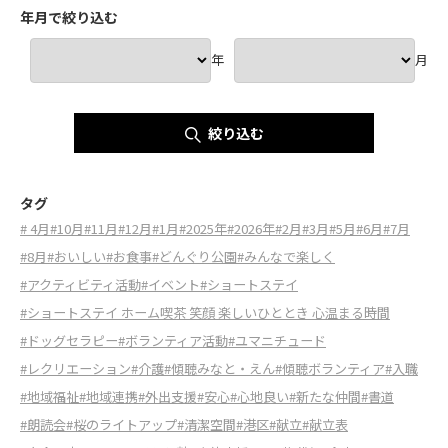
年月で絞り込む
年
月
絞り込む
タグ
# 4月
#10月
#11月
#12月
#1月
#2025年
#2026年
#2月
#3月
#5月
#6月
#7月
#8月
#おいしい
#お食事
#どんぐり公園
#みんなで楽しく
#アクティビティ活動
#イベント
#ショートステイ
#ショートステイ ホーム喫茶 笑顔 楽しいひととき 心温まる時間
#ドッグセラピー
#ボランティア活動
#ユマニチュード
#レクリエーション
#介護
#傾聴みなと・えん
#傾聴ボランティア
#入職
#地域福祉
#地域連携
#外出支援
#安心
#心地良い
#新たな仲間
#書道
#朗読会
#桜のライトアップ
#清潔空間
#港区
#献立
#献立表