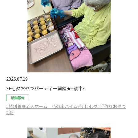
2026.07.19
3F七夕おやつパーティー開催★~後半~
活動報告
#特別養護老人ホーム 花の木ハイム荒川
#七夕
#手作りおやつ
#3F