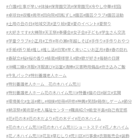
#介護
#仕事が早い
#体操
#保育園交流
#保育園児
#冷やし中華
#初詣
#卓球台
#収穫
#周年
#回向院
#回転ずし
#園芸
#園芸クラブ
#園芸活動
#土用の丑の日
#地域交流
#塗り絵
#夏
#夏のイベント
#夏祭り
#大好きです
#大掃除
#天王祭
#奉優会
#女子会
#子ども
#学生さん交流
#学童クラブ
#小正月
#工作
#年の瀬
#年越しそば
#手作り
#手作りおやつ
#手紙
#折り紙
#推し
#推し活
#日常
#早く来いこいお正月
#春
#春の訪れ
#春献立
#桜
#桜の香り
#植栽
#模様替え
#歌
#歌が好き
#毎朝の日課
#沖縄三線
#洋服
#洋服選び
#浴室
#清掃
#災害時用備品
#炊き込みご飯
#牛乳パック
#特別養護老人ホーム
#特別養護老人ホーム 花の木ハイム荒川
#特別養護老人ホーム花の木ハイム荒川
#特養
#猫の日
#献立
#玄関
#環境美化
#生活
#癒し
#相撲
#短冊
#研修
#神輿
#笑顔
#箱倒しゲーム
#節分
#納涼祭
#美術部
#老人福祉センター
#職員紹介
#能登半島
#自己肯定感
#花
#花の木
#花の木だより
#花の木デイ
#花の木ハイム
#花の木ハイム荒川
#花の木ハイム荒川ショートステイ
#花ノ木ハイム
#花ノ木ハイム荒川
#花友
#草むしり
#荒川区
#行事食
#衣類販売会
#装飾