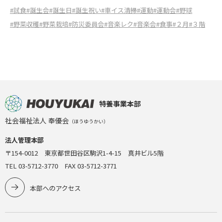
#試食
#誕生会
#誕生日
#誕生祝い
#車イス清掃
#運動
#運動会
#野球
#野菜収穫
#野菜栽培
#防災委員会
#音楽レク
#音楽会
#食事
#２月
#３階
特養事業本部
社会福祉法人 奉優会
（ほうゆうかい）
法人管理本部
〒154-0012 東京都世田谷区駒沢1-4-15 真井ビル5階
TEL 03-5712-3770 FAX 03-5712-3771
本部へのアクセス