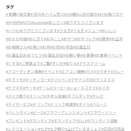
タグ
# 新聞
# 献立表
# 花の木ハイム荒川
#100歳
#12月の献立
#2F
#2階フロア
#3F
#9月
#AOTS
#sumida
#あじさい
#ありがとうございます
#いつもありがとうございます
#うなぎ
#うなぎメニュー
#おいしい
#おせち料理
#おにぎり
#おみこし
#おやつ
#おやつレク
#お散歩
#お正月
#お相撲さん
#お祝い
#お米
#お花
#お茶会
#お誕生日
#お誕生日おめでとう
#お誕生日会
#お願い事
#お食事
#お食事イベント
#くす玉
#ご家族より
#ご飯
#すいか
#ぬりえ
#アイスクリーム
#アコーディオン演奏
#イベント
#エアコン清掃
#カメ
#カラオケ
#カレー
#キクイモ
#キッチンカー
#クジャペン
#クチナシの花
#クリスマス
#ケアマネ
#ケーキ
#ゲーム
#コーヒー
#ショートステイ
#スイカ
#スイカ割り
#スリッパ
#タオル体操
#ダブルダッチ
#テレビ
#デイサービス
#ドリンク
#ドリンク総選挙
#ネイル
#バルーン
#バレンタイン
#ピース
#フラワーアレンジメント
#フラワーツリー
#プレゼント
#ボランティア
#ボランティアYELL
#ボランティア活動
#レクリエーション
#七夕
#七夕飾り
#上げていきましょう
#交流
#交流会