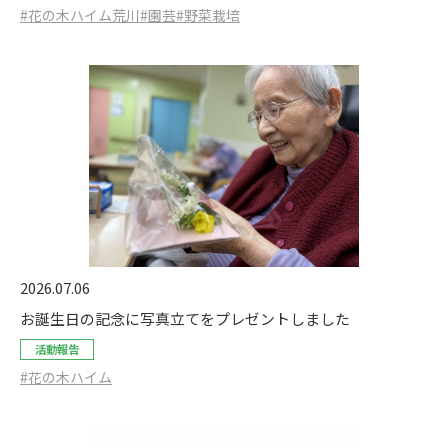
#花の木ハイム荒川
#園芸
#野菜栽培
2026.07.06
お誕生日の記念に写真立てをプレゼントしました
活動報告
#花の木ハイム