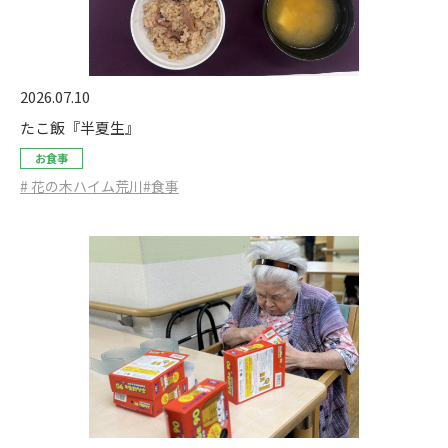
2026.07.10
たこ飯『半夏生』
お食事
# 花の木ハイム荒川
#食事