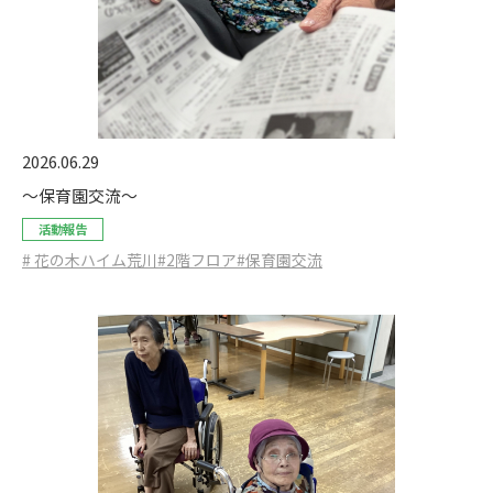
2026.06.29
～保育園交流～
活動報告
# 花の木ハイム荒川
#2階フロア
#保育園交流