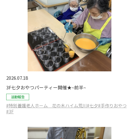
2026.07.18
3F七夕おやつパーティー開催★~前半~
活動報告
#特別養護老人ホーム 花の木ハイム荒川
#七夕
#手作りおやつ
#3F