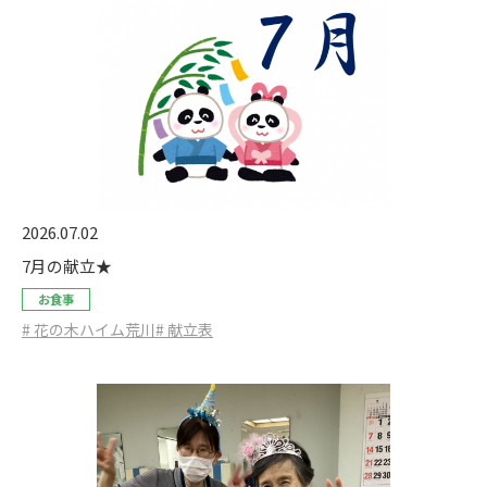
2026.07.02
7月の献立★
お食事
# 花の木ハイム荒川
# 献立表