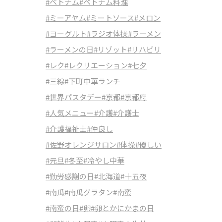
#ベトナム
#ベトナム料理
#ミーアヤム
#ミートソース
#メロン
#ヨーグルト
#ラジオ体操
#ラーメン
#ラーメンの日
#リゾット
#リハビリ
#レク
#レクリエーション
#七夕
#三線
#下町中華ランチ
#世界パスタデー
#京都
#京都府
#人気メニュー
#介護
#介護士
#介護福祉士
#仲良し
#佐野オレンジサロン
#体操
#優しい
#元旦
#冬至
#冷やし中華
#勤労感謝の日
#北海道
#十五夜
#南瓜
#南瓜グラタン
#南蛮
#南蛮の日
#卵
#卵とかにかまの日