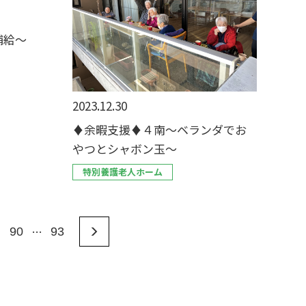
補給～
2023.12.30
♦余暇支援♦４南～ベランダでお
やつとシャボン玉～
特別養護老人ホーム
…
90
93