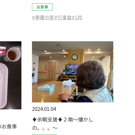
お食事
#奉優の家
#行事食
#1月
2024.01.04
♦余暇支援♦２南～懐かし
のお食事
の。。。～