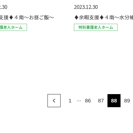
.30
2023.12.30
支援♦４南～お昼ご飯～
♦余暇支援♦４南～水分
護老人ホーム
特別養護老人ホーム
…
1
86
87
88
89