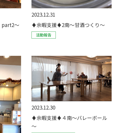
2023.12.31
art2～
♦︎余暇支援♦︎2南〜甘酒つくり〜
活動報告
2023.12.30
♦余暇支援♦４南～バレーボール
～