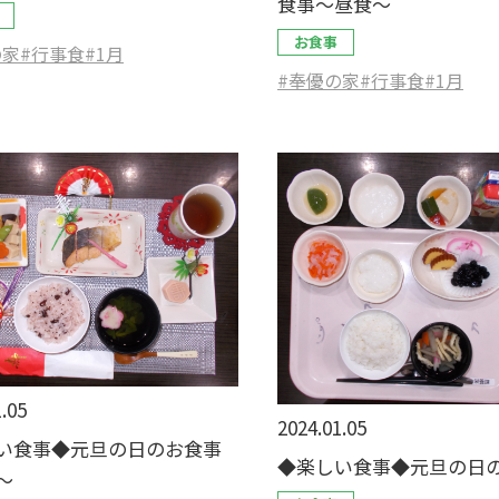
食事～昼食～
お食事
の家
#行事食
#1月
#奉優の家
#行事食
#1月
.05
2024.01.05
い食事◆元旦の日のお食事
◆楽しい食事◆元旦の日
～