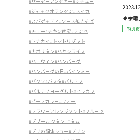
#サーターアンダギー
#シチュー
2023.12
#ジャックオランタン
#スイカ
♦余暇
#スパゲッティ
#ソース焼きそば
特別養
#チェー
#チキン南蛮
#テンペ
#トナカイ
#トマトリゾット
#ナポリタン
#ハヤシライス
#ハロウィン
#ハンバーグ
#ハンバーグの日
#バインミー
#バクソ
#パスタ
#パルテノ
#パルテノヨーグルト
#ヒレカツ
#ビーフカレー
#フォー
#フラワーアレンジメント
#フルーツ
#ブブール クタン ヒタム
#ブリの解体ショー
#プリン