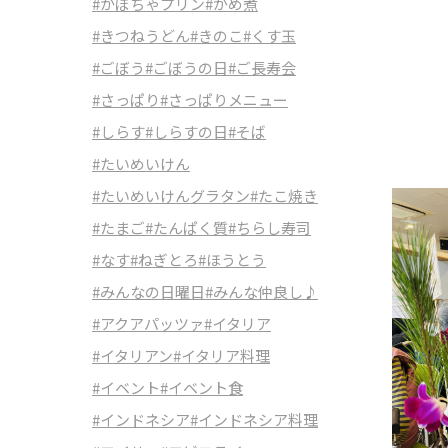
#かぼちゃプリン
#がめ煮
#きつねうどん
#きのこ
#くす玉
#ごぼう
#ごぼうの日
#ご長寿会
#さっぱり
#さっぱりメニュー
#しらす
#しらすの日
#そば
#たいめいけん
#たいめいけんグラタン
#たこ焼き
#たまご
#たんぱく質
#ちらし寿司
#なす
#ねぎとろ
#ほうとう
#みんなの日曜日
#みんな仲良し♪
#アクアパッツァ
#イタリア
#イタリアン
#イタリア料理
#イベント
#イベント食
#インドネシア
#インドネシア料理