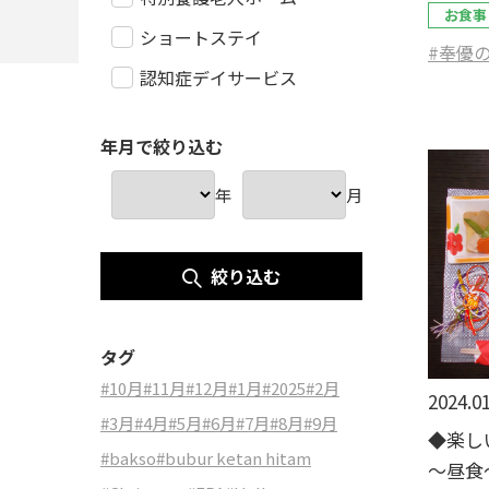
お食事
ショートステイ
#奉優
認知症デイサービス
年月で絞り込む
年
月
絞り込む
タグ
#10月
#11月
#12月
#1月
#2025
#2月
2024.01
#3月
#4月
#5月
#6月
#7月
#8月
#9月
◆楽し
#bakso
#bubur ketan hitam
～昼食