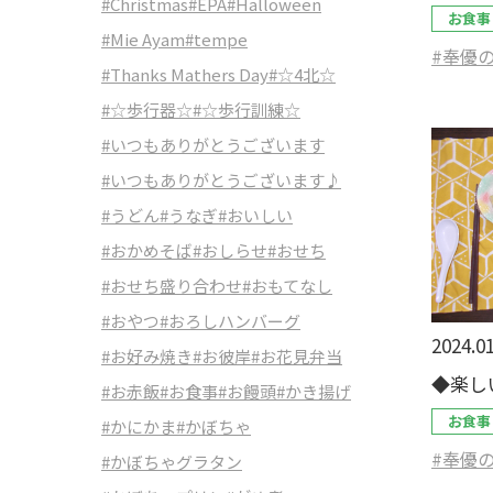
#Christmas
#EPA
#Halloween
お食事
#Mie Ayam
#tempe
#奉優
#Thanks Mathers Day
#☆4北☆
#☆歩行器☆
#☆歩行訓練☆
#いつもありがとうございます
#いつもありがとうございます♪
#うどん
#うなぎ
#おいしい
#おかめそば
#おしらせ
#おせち
#おせち盛り合わせ
#おもてなし
#おやつ
#おろしハンバーグ
2024.01
#お好み焼き
#お彼岸
#お花見弁当
◆楽し
#お赤飯
#お食事
#お饅頭
#かき揚げ
お食事
#かにかま
#かぼちゃ
#奉優
#かぼちゃグラタン