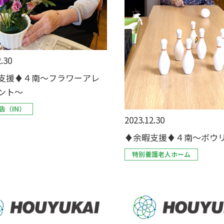
.30
支援♦４南～フラワーアレ
ント～
告（IN）
2023.12.30
♦余暇支援♦４南～ボウ
特別養護老人ホーム