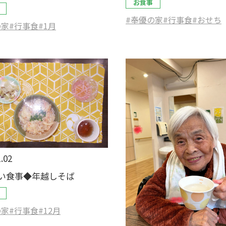
お食事
#奉優の家
#行事食
#おせち
の家
#行事食
#1月
.02
い食事◆年越しそば
の家
#行事食
#12月