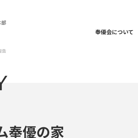
本部
奉優会について
報告
Y
ム奉優の家