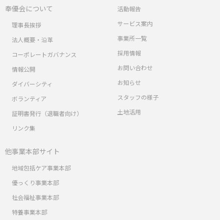
奉優会について
活動報告
サービス案内
理事長挨拶
事業所一覧
法人概要・沿革
採用情報
コーポレートガバナンス
お問い合わせ
情報公開
お知らせ
ダイバーシティ
スタッフの様子
ボランティア
土地活用
証明書発行（退職者向け）
リンク集
他事業本部サイト
地域包括ケア事業本部
優っくり事業本部
社会福祉事業本部
特養事業本部